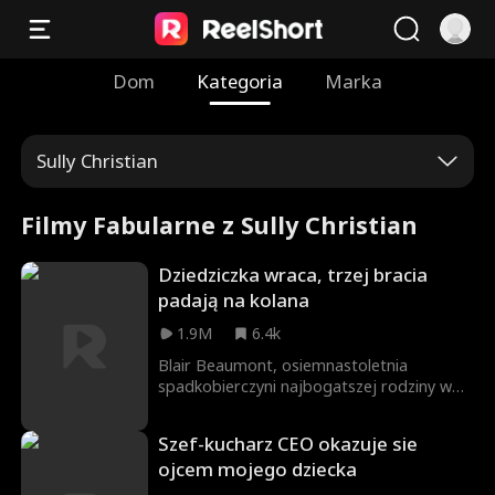
Dom
Kategoria
Marka
Sully Christian
Filmy Fabularne z Sully Christian
Dziedziczka wraca, trzej bracia
padają na kolana
1.9M
6.4k
Blair Beaumont, osiemnastoletnia
spadkobierczyni najbogatszej rodziny w
USA, po trzech latach przygotowań wraca
do domu, by przejąć rodzinny biznes. Na
Szef-kucharz CEO okazuje sie
miejscu odkrywa, że jej matka, kiedyś
ojcem mojego dziecka
kochana przez wszystkich, jest teraz bita i
nazywana „niszczycielką rodziny” przez