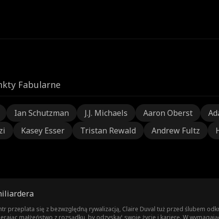
nkty Fabularne
Ian Schutzman
J.J. Michaels
Aaron Oberst
Ad
zi
Kasey Esser
Tristan Rewald
Andrew Fultz
iliardera
htr przeplata się z bezwzględną rywalizacją, Claire Duval tuż przed ślubem 
erając małżeństwo z rozsądku, by odzyskać swoje życie i karierę. W wymagają