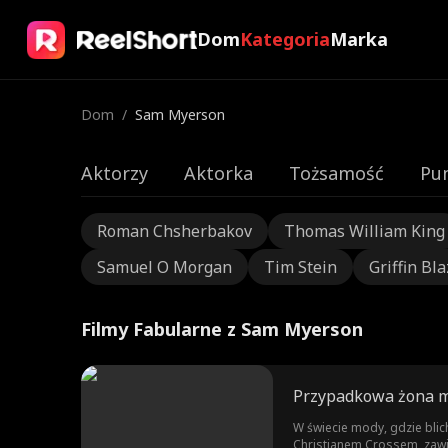
Dom
Kategoria
Marka
Dom
/
Sam Myerson
Aktorzy
Aktorka
Tożsamość
Pu
Roman Chsherbakov
Thomas William King
Samuel O Morgan
Tim Stein
Griffin Bla
Filmy Fabularne z Sam Myerson
Przypadkowa żona m
W świecie mody, gdzie blic
Christianem Crossem, zawi