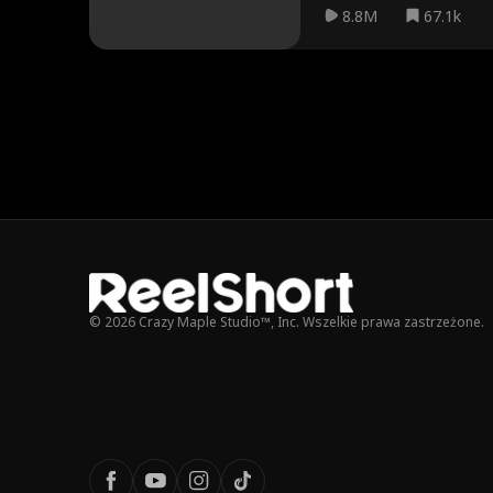
8.8M
67.1k
© 2026 Crazy Maple Studio™, Inc. Wszelkie prawa zastrzeżone.