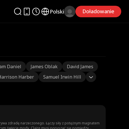
Doładowanie
Polski
am Daniel
James Oblak
David James
Harrison Harber
Samuel Irwin Hill
odkrywa zdradę narzeczonego. Łączy siły z potężnym magnatem
cym świecie mody, Claire musi poruszać się pomiędzy