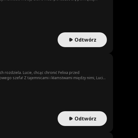
Odtwórz
 rozdziela. Lucie, chcąc chronić Felixa przed
owego szefa! Z tajemnicami i kłamstwami między nimi, Lucie
stry Eleny, nowej dziewczyny u boku Felixa, jednocześnie
Odtwórz