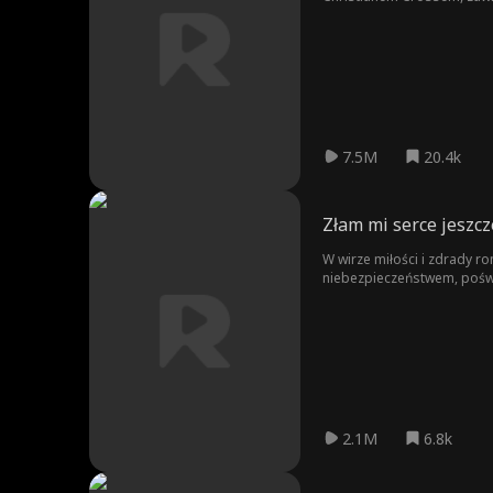
miłością, kłamstwami a pr
7.5M
20.4k
Złam mi serce jeszcz
W wirze miłości i zdrady ro
niebezpieczeństwem, poświę
musi odnaleźć się w nowej p
ukrywając prawdę, która mo
2.1M
6.8k