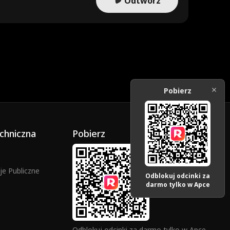
Odtwórz
Pobierz
chniczna
Pobierz
e Publiczne
Odblokuj odcinki za
darmo tylko w Apce
Odblokuj odcinki za darmo tylko w Apce