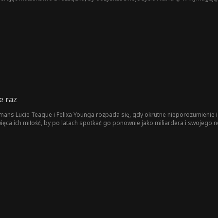
agnieniem sprawiedliwości.
e raz
mans Lucie Teague i Felixa Younga rozpada się, gdy okrutne nieporozumienie ich
ca ich miłość, by po latach spotkać go ponownie jako miliardera i swojego n
racy pod czujnym okiem Felixa i znieść intrygi swojej przebiegłej młodszej sio
że ich zjednoczyć lub zniszczyć na zawsze.