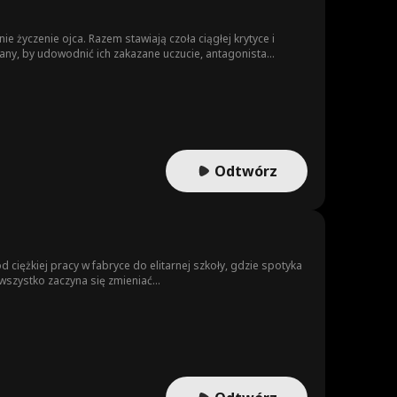
e życzenie ojca. Razem stawiają czoła ciągłej krytyce i
ny, by udowodnić ich zakazane uczucie, antagonista
W desperackiej próbie odzyskania miłości, Clyde postanawia
Odtwórz
 ciężkiej pracy w fabryce do elitarnej szkoły, gdzie spotyka
wszystko zaczyna się zmieniać...