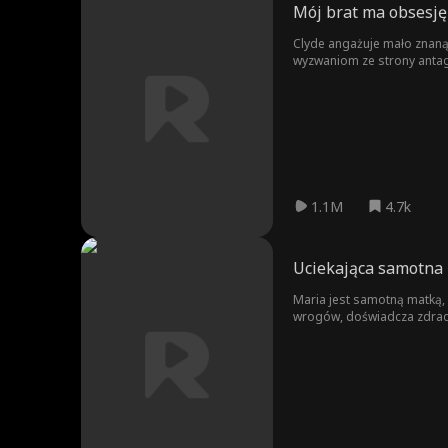
Mój brat ma obsesję
Clyde angażuje mało znaną a
wyzwaniom ze strony antag
próbuje zniszczyć ich repu
przerwać ceremonię ślubną.
1.1M
4.7k
Uciekająca samotna
Maria jest samotną matką, k
wrogów, doświadcza zdrady b