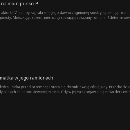
 na moin punkcie!
ktorkę Violet, by zagrała rolę jego dawno zaginionej siostry, spełniając ostatni
onisty. Mieszkając razem, niechcący rozwijają zakazany romans. Zdeterminowa
tację, co prowadzi ojca Clyde'a do zaaranżowania małżeństwa Violet z innym. 
..
 matka w jego ramionach
tóra ucieka przed przemocą i stara się chronić swoją córkę Judy. Przechodzi od
liskich i niespodziewanej miłości. Gdy w jej życiu pojawia się miliarder Levi, 