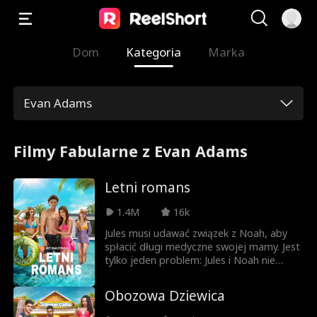
Dom
Kategoria
Marka
Evan Adams
Filmy Fabularne z Evan Adams
Letni romans
1.4M
16k
Jules musi udawać związek z Noah, aby
spłacić długi medyczne swojej mamy. Jest
tylko jeden problem: Jules i Noah nie
znoszą się nawzajem. Jednak kiedy
zaczynają współpracować, aby zemścić
Obozowa Dziewica
się na swoich zdradzieckich przyjaciołach,
Noah i Jules zdają sobie sprawę, że ich