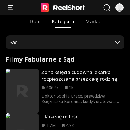
Dom
Kategoria
Marka
Sąd
Filmy Fabularne z Sąd
Żona księcia cudowna lekarka
rozpieszczana przez całą rodzinę
606.9k
2k
Doktor Sophia Grace, prawdziwa
Księżniczka Koronna, kiedyś uratowała
Adriana Sterlinga, zostawiając tylko
Wisiorek Jedności. Sześć lat później w
Tląca się miłość
Vallaris prowadzi Klinikę Kwiatów z synem
Sammym, walcząc z zazdrosną Drugą
1.7M
4.9k
Księżniczką Isabellą. Gdy Sammy okazuje