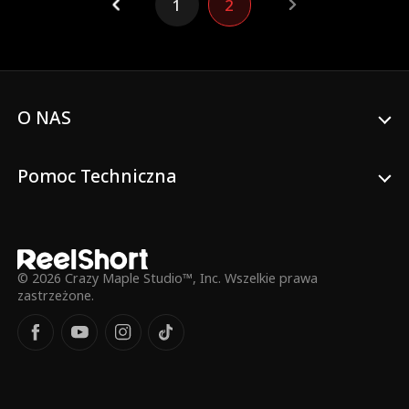
1
2
życie zderza się z rzeczywistością, czy Isla
zdoła przetrwać tę grę? A może utonie w
cieniu pożądania, szukając
nieoczekiwanego odkupienia?
O NAS
Pomoc Techniczna
© 2026 Crazy Maple Studio™, Inc. Wszelkie prawa
zastrzeżone.