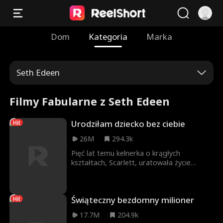
Dom
Kategoria
Marka
Seth Edeen
Filmy Fabularne z Seth Edeen
Urodziłam dziecko bez ciebie
Hit
26M
294.3k
Pięć lat temu kelnerka o krągłych
kształtach, Scarlett, uratowała życie
Brandonowi i spędziła z nim jedną
niezapomnianą noc pełną namiętności, po
czym zniknęła. Teraz powróciła,
Świąteczny bezdomny milioner
Hit
szczuplejsza i nie do poznania, a on jest
prezesem–samotnikiem, który
17.7M
204.9k
nieświadomie został ojcem jej córki.