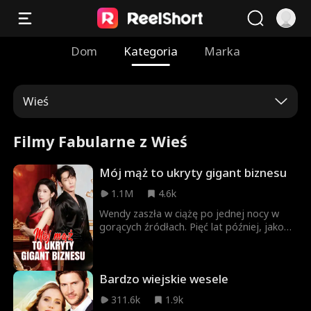
Dom
Kategoria
Marka
Wieś
Filmy Fabularne z Wieś
Mój mąż to ukryty gigant biznesu
1.1M
4.6k
Wendy zaszła w ciążę po jednej nocy w
gorących źródłach. Pięć lat później, jako
piękna i wpływowa pani prezes, poszukuje
ojca swojego dziecka. Ostatecznie to jej
córka odnajduje go na wsi, gdzie ten
Bardzo wiejskie wesele
wiedzie życie skromnego rolnika.
Zdeterminowana, by zabezpieczyć
311.6k
1.9k
przyszłość firmy, Wendy sprowadza go do