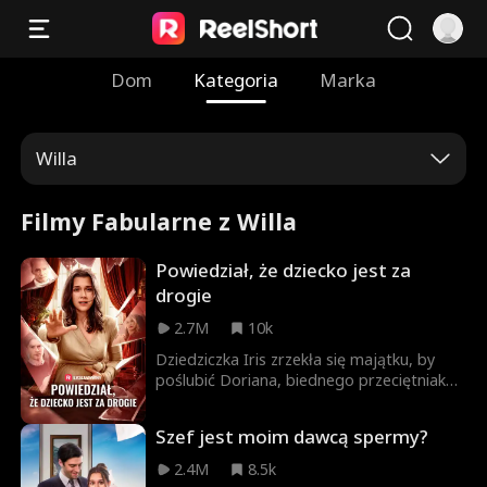
Dom
Kategoria
Marka
Willa
Filmy Fabularne z Willa
Powiedział, że dziecko jest za
drogie
2.7M
10k
Dziedziczka Iris zrzekła się majątku, by
poślubić Doriana, biednego przeciętniaka.
Trzy lata później, tuż przed narodzinami
ich pierwszego dziecka, obsesyjna
Szef jest moim dawcą spermy?
teściowa Tessa stwierdza, że szpital Iris
jest za drogi. Przekonuje Doriana do
2.4M
8.5k
zmiany placówki na tańszą. Dorian, jako