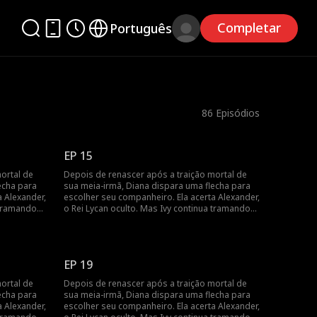
Completar
Português
86
Episódios
EP 15
ortal de
Depois de renascer após a traição mortal de
echa para
sua meia-irmã, Diana dispara uma flecha para
a Alexander,
escolher seu companheiro. Ela acerta Alexander,
 tramando
o Rei Lycan oculto. Mas Ivy continua tramando
é frágil.
contra ela e o vínculo com Alex ainda é frágil.
r o próprio
Diana precisará lutar para reescrever o próprio
.
destino antes que seja tarde demais.
EP 19
ortal de
Depois de renascer após a traição mortal de
echa para
sua meia-irmã, Diana dispara uma flecha para
a Alexander,
escolher seu companheiro. Ela acerta Alexander,