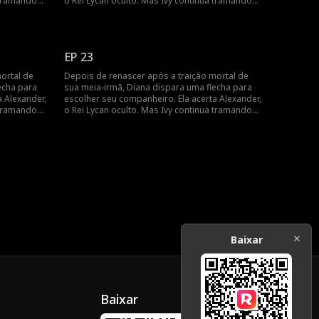
 tramando
o Rei Lycan oculto. Mas Ivy continua tramando
é frágil.
contra ela e o vínculo com Alex ainda é frágil.
r o próprio
Diana precisará lutar para reescrever o próprio
.
destino antes que seja tarde demais.
EP 23
ortal de
Depois de renascer após a traição mortal de
echa para
sua meia-irmã, Diana dispara uma flecha para
a Alexander,
escolher seu companheiro. Ela acerta Alexander,
 tramando
o Rei Lycan oculto. Mas Ivy continua tramando
é frágil.
contra ela e o vínculo com Alex ainda é frágil.
r o próprio
Diana precisará lutar para reescrever o próprio
.
destino antes que seja tarde demais.
Baixar
Baixar