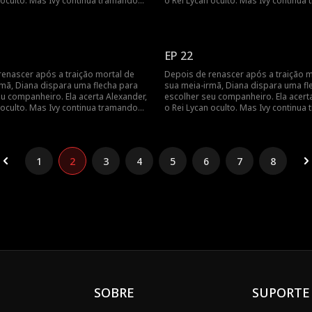
 oculto. Mas Ivy continua tramando
o Rei Lycan oculto. Mas Ivy continua
 o vínculo com Alex ainda é frágil.
contra ela e o vínculo com Alex ainda 
sará lutar para reescrever o próprio
Diana precisará lutar para reescreve
es que seja tarde demais.
destino antes que seja tarde demais
EP 22
renascer após a traição mortal de
Depois de renascer após a traição m
rmã, Diana dispara uma flecha para
sua meia-irmã, Diana dispara uma fl
u companheiro. Ela acerta Alexander,
escolher seu companheiro. Ela acert
 oculto. Mas Ivy continua tramando
o Rei Lycan oculto. Mas Ivy continua
 o vínculo com Alex ainda é frágil.
contra ela e o vínculo com Alex ainda 
sará lutar para reescrever o próprio
Diana precisará lutar para reescreve
es que seja tarde demais.
destino antes que seja tarde demais
1
2
3
4
5
6
7
8
SOBRE
SUPORTE