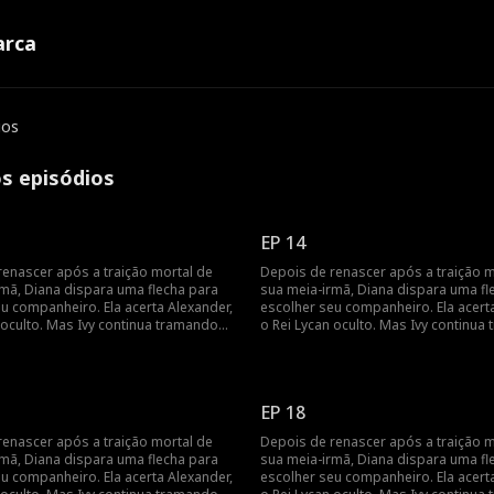
rca
ios
os episódios
EP 14
renascer após a traição mortal de
Depois de renascer após a traição m
rmã, Diana dispara uma flecha para
sua meia-irmã, Diana dispara uma fl
u companheiro. Ela acerta Alexander,
escolher seu companheiro. Ela acert
 oculto. Mas Ivy continua tramando
o Rei Lycan oculto. Mas Ivy continua
 o vínculo com Alex ainda é frágil.
contra ela e o vínculo com Alex ainda 
sará lutar para reescrever o próprio
Diana precisará lutar para reescreve
es que seja tarde demais.
destino antes que seja tarde demais
EP 18
renascer após a traição mortal de
Depois de renascer após a traição m
rmã, Diana dispara uma flecha para
sua meia-irmã, Diana dispara uma fl
u companheiro. Ela acerta Alexander,
escolher seu companheiro. Ela acert