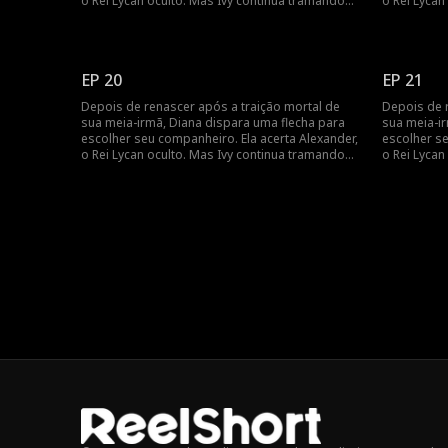
o Rei Lycan oculto. Mas Ivy continua tramando
o Rei Lycan
contra ela e o vínculo com Alex ainda é frágil.
contra ela e
Diana precisará lutar para reescrever o próprio
Diana preci
destino antes que seja tarde demais.
destino ant
EP 20
EP 21
Depois de renascer após a traição mortal de
Depois de 
sua meia-irmã, Diana dispara uma flecha para
sua meia-i
escolher seu companheiro. Ela acerta Alexander,
escolher se
o Rei Lycan oculto. Mas Ivy continua tramando
o Rei Lycan
contra ela e o vínculo com Alex ainda é frágil.
contra ela e
Diana precisará lutar para reescrever o próprio
Diana preci
destino antes que seja tarde demais.
destino ant