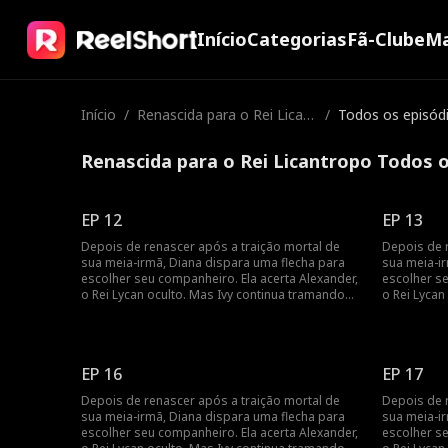
Início
Categorias
Fã-Clube
Ma
Início
/
Renascida para o Rei Licant
/
Todos os episód
ropo
Renascida para o Rei Licantropo Todos 
EP 12
EP 13
Depois de renascer após a traição mortal de
Depois de 
sua meia-irmã, Diana dispara uma flecha para
sua meia-i
escolher seu companheiro. Ela acerta Alexander,
escolher se
o Rei Lycan oculto. Mas Ivy continua tramando
o Rei Lycan
contra ela e o vínculo com Alex ainda é frágil.
contra ela e
Diana precisará lutar para reescrever o próprio
Diana preci
destino antes que seja tarde demais.
destino ant
EP 16
EP 17
Depois de renascer após a traição mortal de
Depois de 
sua meia-irmã, Diana dispara uma flecha para
sua meia-i
escolher seu companheiro. Ela acerta Alexander,
escolher se