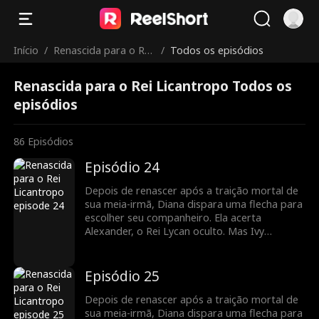
Início
/
Renascida para o Rei
/
Todos os episódios
Licantropo
Renascida para o Rei Licantropo Todos os
episódios
86
Episódios
Episódio 24
Depois de renascer após a traição mortal de
sua meia-irmã, Diana dispara uma flecha para
escolher seu companheiro. Ela acerta
Alexander, o Rei Lycan oculto. Mas Ivy
continua tramando contra ela e o vínculo com
Alex ainda é frágil. Diana precisará lutar para
reescrever o próprio destino antes que seja
Episódio 25
tarde demais.
Depois de renascer após a traição mortal de
sua meia-irmã, Diana dispara uma flecha para