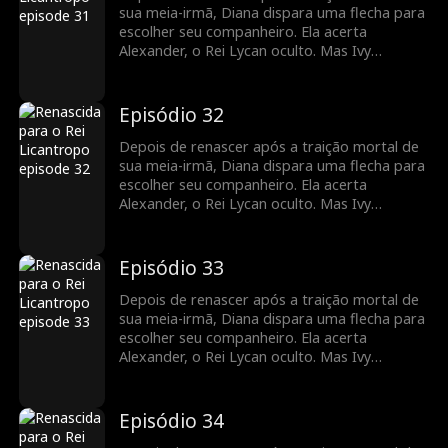
sua meia-irmã, Diana dispara uma flecha para
escolher seu companheiro. Ela acerta
Alexander, o Rei Lycan oculto. Mas Ivy
continua tramando contra ela e o vínculo com
Alex ainda é frágil. Diana precisará lutar para
reescrever o próprio destino antes que seja
Episódio 32
tarde demais.
Depois de renascer após a traição mortal de
sua meia-irmã, Diana dispara uma flecha para
escolher seu companheiro. Ela acerta
Alexander, o Rei Lycan oculto. Mas Ivy
continua tramando contra ela e o vínculo com
Alex ainda é frágil. Diana precisará lutar para
reescrever o próprio destino antes que seja
Episódio 33
tarde demais.
Depois de renascer após a traição mortal de
sua meia-irmã, Diana dispara uma flecha para
escolher seu companheiro. Ela acerta
Alexander, o Rei Lycan oculto. Mas Ivy
continua tramando contra ela e o vínculo com
Alex ainda é frágil. Diana precisará lutar para
reescrever o próprio destino antes que seja
Episódio 34
tarde demais.