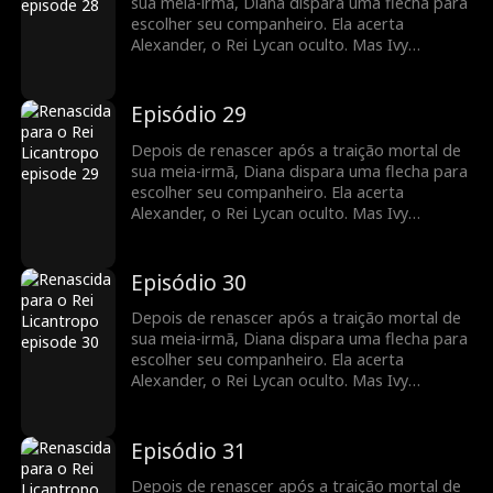
sua meia-irmã, Diana dispara uma flecha para
escolher seu companheiro. Ela acerta
Alexander, o Rei Lycan oculto. Mas Ivy
continua tramando contra ela e o vínculo com
Alex ainda é frágil. Diana precisará lutar para
reescrever o próprio destino antes que seja
Episódio 29
tarde demais.
Depois de renascer após a traição mortal de
sua meia-irmã, Diana dispara uma flecha para
escolher seu companheiro. Ela acerta
Alexander, o Rei Lycan oculto. Mas Ivy
continua tramando contra ela e o vínculo com
Alex ainda é frágil. Diana precisará lutar para
reescrever o próprio destino antes que seja
Episódio 30
tarde demais.
Depois de renascer após a traição mortal de
sua meia-irmã, Diana dispara uma flecha para
escolher seu companheiro. Ela acerta
Alexander, o Rei Lycan oculto. Mas Ivy
continua tramando contra ela e o vínculo com
Alex ainda é frágil. Diana precisará lutar para
reescrever o próprio destino antes que seja
Episódio 31
tarde demais.
Depois de renascer após a traição mortal de