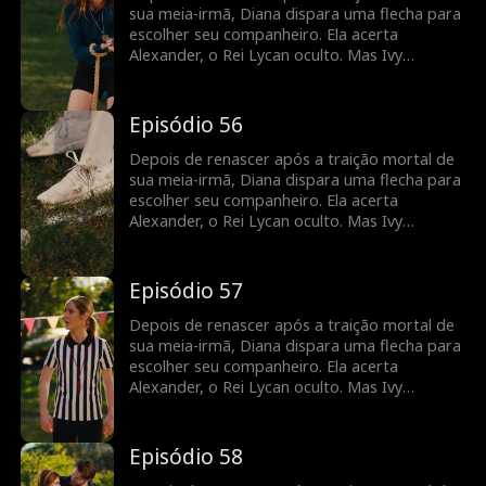
sua meia-irmã, Diana dispara uma flecha para
escolher seu companheiro. Ela acerta
Alexander, o Rei Lycan oculto. Mas Ivy
continua tramando contra ela e o vínculo com
Alex ainda é frágil. Diana precisará lutar para
reescrever o próprio destino antes que seja
Episódio 56
tarde demais.
Depois de renascer após a traição mortal de
sua meia-irmã, Diana dispara uma flecha para
escolher seu companheiro. Ela acerta
Alexander, o Rei Lycan oculto. Mas Ivy
continua tramando contra ela e o vínculo com
Alex ainda é frágil. Diana precisará lutar para
reescrever o próprio destino antes que seja
Episódio 57
tarde demais.
Depois de renascer após a traição mortal de
sua meia-irmã, Diana dispara uma flecha para
escolher seu companheiro. Ela acerta
Alexander, o Rei Lycan oculto. Mas Ivy
continua tramando contra ela e o vínculo com
Alex ainda é frágil. Diana precisará lutar para
reescrever o próprio destino antes que seja
Episódio 58
tarde demais.