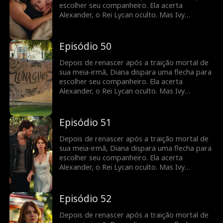
escolher seu companheiro. Ela acerta
Alexander, o Rei Lycan oculto. Mas Ivy
continua tramando contra ela e o vínculo com
Alex ainda é frágil. Diana precisará lutar para
reescrever o próprio destino antes que seja
Episódio 50
tarde demais.
Depois de renascer após a traição mortal de
sua meia-irmã, Diana dispara uma flecha para
escolher seu companheiro. Ela acerta
Alexander, o Rei Lycan oculto. Mas Ivy
continua tramando contra ela e o vínculo com
Alex ainda é frágil. Diana precisará lutar para
reescrever o próprio destino antes que seja
Episódio 51
tarde demais.
Depois de renascer após a traição mortal de
sua meia-irmã, Diana dispara uma flecha para
escolher seu companheiro. Ela acerta
Alexander, o Rei Lycan oculto. Mas Ivy
continua tramando contra ela e o vínculo com
Alex ainda é frágil. Diana precisará lutar para
reescrever o próprio destino antes que seja
Episódio 52
tarde demais.
Depois de renascer após a traição mortal de