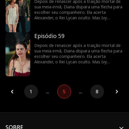
Depois de renascer após a traição mortal de
sua meia-irmã, Diana dispara uma flecha para
escolher seu companheiro. Ela acerta
Alexander, o Rei Lycan oculto. Mas Ivy
continua tramando contra ela e o vínculo com
Alex ainda é frágil. Diana precisará lutar para
reescrever o próprio destino antes que seja
Episódio 59
tarde demais.
Depois de renascer após a traição mortal de
sua meia-irmã, Diana dispara uma flecha para
escolher seu companheiro. Ela acerta
Alexander, o Rei Lycan oculto. Mas Ivy
continua tramando contra ela e o vínculo com
Alex ainda é frágil. Diana precisará lutar para
reescrever o próprio destino antes que seja
tarde demais.
1
...
5
...
8
SOBRE