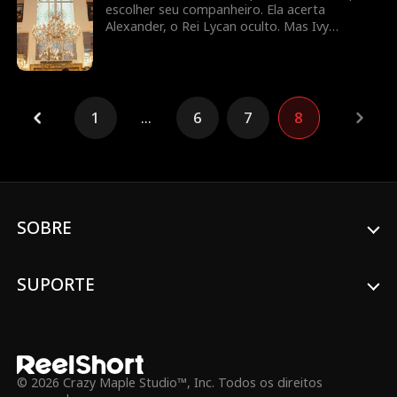
escolher seu companheiro. Ela acerta
Alexander, o Rei Lycan oculto. Mas Ivy
continua tramando contra ela e o vínculo com
Alex ainda é frágil. Diana precisará lutar para
reescrever o próprio destino antes que seja
tarde demais.
1
...
6
7
8
SOBRE
SUPORTE
© 2026 Crazy Maple Studio™, Inc. Todos os direitos