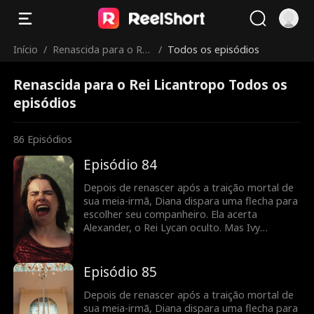
Início
/
Renascida para o Rei
/
Todos os episódios
Licantropo
Renascida para o Rei Licantropo Todos os
episódios
86
Episódios
Episódio 84
Depois de renascer após a traição mortal de
sua meia-irmã, Diana dispara uma flecha para
escolher seu companheiro. Ela acerta
Alexander, o Rei Lycan oculto. Mas Ivy
continua tramando contra ela e o vínculo com
Alex ainda é frágil. Diana precisará lutar para
reescrever o próprio destino antes que seja
Episódio 85
tarde demais.
Depois de renascer após a traição mortal de
sua meia-irmã, Diana dispara uma flecha para