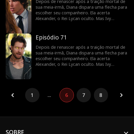
Depois de renascer após a traição mortal de
sua meia-irmã, Diana dispara uma flecha para
escolher seu companheiro. Ela acerta
Alexander, o Rei Lycan oculto. Mas Ivy
continua tramando contra ela e o vínculo com
Alex ainda é frágil. Diana precisará lutar para
reescrever o próprio destino antes que seja
Episódio 71
tarde demais.
Depois de renascer após a traição mortal de
sua meia-irmã, Diana dispara uma flecha para
escolher seu companheiro. Ela acerta
Alexander, o Rei Lycan oculto. Mas Ivy
continua tramando contra ela e o vínculo com
Alex ainda é frágil. Diana precisará lutar para
reescrever o próprio destino antes que seja
tarde demais.
1
...
6
7
8
SOBRE