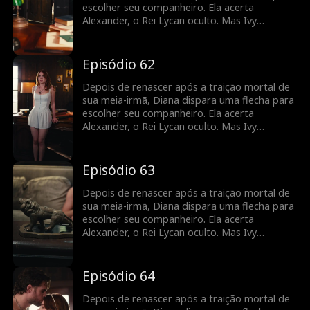
escolher seu companheiro. Ela acerta
Alexander, o Rei Lycan oculto. Mas Ivy
continua tramando contra ela e o vínculo com
Alex ainda é frágil. Diana precisará lutar para
reescrever o próprio destino antes que seja
Episódio 62
tarde demais.
Depois de renascer após a traição mortal de
sua meia-irmã, Diana dispara uma flecha para
escolher seu companheiro. Ela acerta
Alexander, o Rei Lycan oculto. Mas Ivy
continua tramando contra ela e o vínculo com
Alex ainda é frágil. Diana precisará lutar para
reescrever o próprio destino antes que seja
Episódio 63
tarde demais.
Depois de renascer após a traição mortal de
sua meia-irmã, Diana dispara uma flecha para
escolher seu companheiro. Ela acerta
Alexander, o Rei Lycan oculto. Mas Ivy
continua tramando contra ela e o vínculo com
Alex ainda é frágil. Diana precisará lutar para
reescrever o próprio destino antes que seja
Episódio 64
tarde demais.
Depois de renascer após a traição mortal de