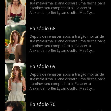
sua meia-irmã, Diana dispara uma flecha para
escolher seu companheiro. Ela acerta
Alexander, o Rei Lycan oculto. Mas Ivy
continua tramando contra ela e o vínculo com
Alex ainda é frágil. Diana precisará lutar para
reescrever o próprio destino antes que seja
Episódio 68
tarde demais.
Depois de renascer após a traição mortal de
sua meia-irmã, Diana dispara uma flecha para
escolher seu companheiro. Ela acerta
Alexander, o Rei Lycan oculto. Mas Ivy
continua tramando contra ela e o vínculo com
Alex ainda é frágil. Diana precisará lutar para
reescrever o próprio destino antes que seja
Episódio 69
tarde demais.
Depois de renascer após a traição mortal de
sua meia-irmã, Diana dispara uma flecha para
escolher seu companheiro. Ela acerta
Alexander, o Rei Lycan oculto. Mas Ivy
continua tramando contra ela e o vínculo com
Alex ainda é frágil. Diana precisará lutar para
reescrever o próprio destino antes que seja
Episódio 70
tarde demais.