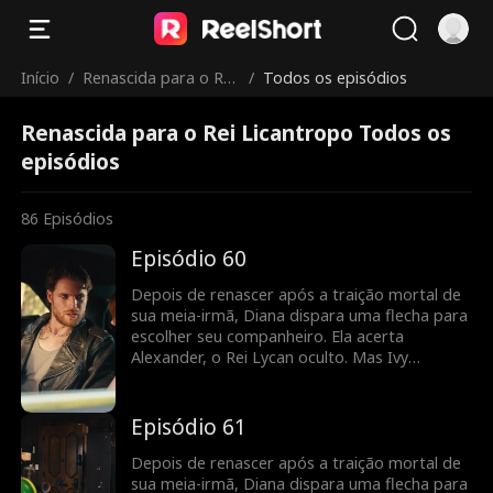
Início
/
Renascida para o Rei
/
Todos os episódios
Licantropo
Renascida para o Rei Licantropo Todos os
episódios
86
Episódios
Episódio 60
Depois de renascer após a traição mortal de
sua meia-irmã, Diana dispara uma flecha para
escolher seu companheiro. Ela acerta
Alexander, o Rei Lycan oculto. Mas Ivy
continua tramando contra ela e o vínculo com
Alex ainda é frágil. Diana precisará lutar para
reescrever o próprio destino antes que seja
Episódio 61
tarde demais.
Depois de renascer após a traição mortal de
sua meia-irmã, Diana dispara uma flecha para