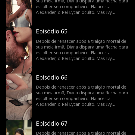
sua meia-irmã, Diana dispara uma flecha para
escolher seu companheiro. Ela acerta
Alexander, o Rei Lycan oculto. Mas Ivy
continua tramando contra ela e o vínculo com
Alex ainda é frágil. Diana precisará lutar para
reescrever o próprio destino antes que seja
Episódio 65
tarde demais.
Depois de renascer após a traição mortal de
sua meia-irmã, Diana dispara uma flecha para
escolher seu companheiro. Ela acerta
Alexander, o Rei Lycan oculto. Mas Ivy
continua tramando contra ela e o vínculo com
Alex ainda é frágil. Diana precisará lutar para
reescrever o próprio destino antes que seja
Episódio 66
tarde demais.
Depois de renascer após a traição mortal de
sua meia-irmã, Diana dispara uma flecha para
escolher seu companheiro. Ela acerta
Alexander, o Rei Lycan oculto. Mas Ivy
continua tramando contra ela e o vínculo com
Alex ainda é frágil. Diana precisará lutar para
reescrever o próprio destino antes que seja
Episódio 67
tarde demais.
Depois de renascer após a traição mortal de