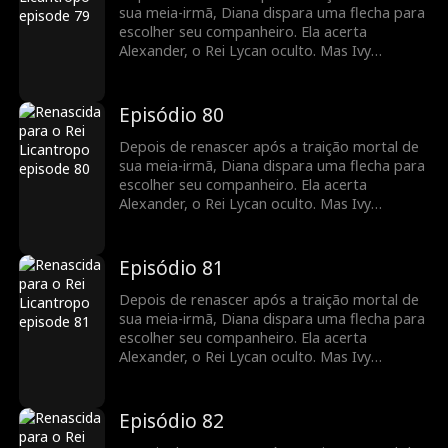
sua meia-irmã, Diana dispara uma flecha para
escolher seu companheiro. Ela acerta
Alexander, o Rei Lycan oculto. Mas Ivy
continua tramando contra ela e o vínculo com
Alex ainda é frágil. Diana precisará lutar para
reescrever o próprio destino antes que seja
Episódio 80
tarde demais.
Depois de renascer após a traição mortal de
sua meia-irmã, Diana dispara uma flecha para
escolher seu companheiro. Ela acerta
Alexander, o Rei Lycan oculto. Mas Ivy
continua tramando contra ela e o vínculo com
Alex ainda é frágil. Diana precisará lutar para
reescrever o próprio destino antes que seja
Episódio 81
tarde demais.
Depois de renascer após a traição mortal de
sua meia-irmã, Diana dispara uma flecha para
escolher seu companheiro. Ela acerta
Alexander, o Rei Lycan oculto. Mas Ivy
continua tramando contra ela e o vínculo com
Alex ainda é frágil. Diana precisará lutar para
reescrever o próprio destino antes que seja
Episódio 82
tarde demais.