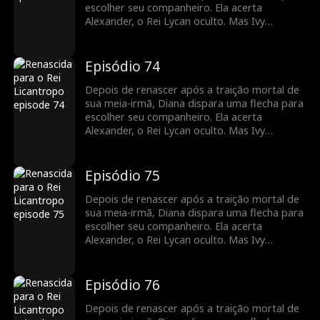
escolher seu companheiro. Ela acerta
Alexander, o Rei Lycan oculto. Mas Ivy
continua tramando contra ela e o vínculo com
Alex ainda é frágil. Diana precisará lutar para
reescrever o próprio destino antes que seja
Episódio 74
tarde demais.
Depois de renascer após a traição mortal de
sua meia-irmã, Diana dispara uma flecha para
escolher seu companheiro. Ela acerta
Alexander, o Rei Lycan oculto. Mas Ivy
continua tramando contra ela e o vínculo com
Alex ainda é frágil. Diana precisará lutar para
reescrever o próprio destino antes que seja
Episódio 75
tarde demais.
Depois de renascer após a traição mortal de
sua meia-irmã, Diana dispara uma flecha para
escolher seu companheiro. Ela acerta
Alexander, o Rei Lycan oculto. Mas Ivy
continua tramando contra ela e o vínculo com
Alex ainda é frágil. Diana precisará lutar para
reescrever o próprio destino antes que seja
Episódio 76
tarde demais.
Depois de renascer após a traição mortal de