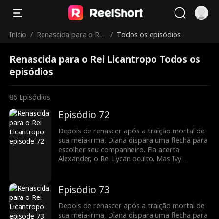
Início
/
Renascida para o Rei
/
Todos os episódios
Licantropo
Renascida para o Rei Licantropo Todos os
episódios
86
Episódios
Episódio 72
Depois de renascer após a traição mortal de
sua meia-irmã, Diana dispara uma flecha para
escolher seu companheiro. Ela acerta
Alexander, o Rei Lycan oculto. Mas Ivy
continua tramando contra ela e o vínculo com
Alex ainda é frágil. Diana precisará lutar para
reescrever o próprio destino antes que seja
Episódio 73
tarde demais.
Depois de renascer após a traição mortal de
sua meia-irmã, Diana dispara uma flecha para