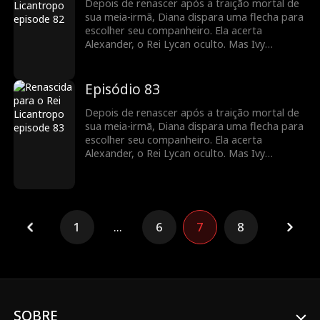
Depois de renascer após a traição mortal de
sua meia-irmã, Diana dispara uma flecha para
escolher seu companheiro. Ela acerta
Alexander, o Rei Lycan oculto. Mas Ivy
continua tramando contra ela e o vínculo com
Alex ainda é frágil. Diana precisará lutar para
reescrever o próprio destino antes que seja
Episódio 83
tarde demais.
Depois de renascer após a traição mortal de
sua meia-irmã, Diana dispara uma flecha para
escolher seu companheiro. Ela acerta
Alexander, o Rei Lycan oculto. Mas Ivy
continua tramando contra ela e o vínculo com
Alex ainda é frágil. Diana precisará lutar para
reescrever o próprio destino antes que seja
tarde demais.
1
...
6
7
8
SOBRE