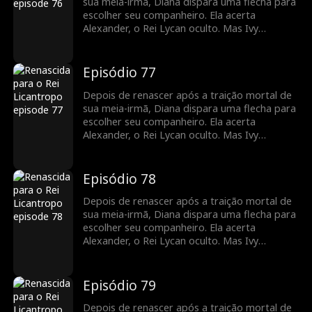
sua meia-irmã, Diana dispara uma flecha para
escolher seu companheiro. Ela acerta
Alexander, o Rei Lycan oculto. Mas Ivy
continua tramando contra ela e o vínculo com
Alex ainda é frágil. Diana precisará lutar para
reescrever o próprio destino antes que seja
Episódio 77
tarde demais.
Depois de renascer após a traição mortal de
sua meia-irmã, Diana dispara uma flecha para
escolher seu companheiro. Ela acerta
Alexander, o Rei Lycan oculto. Mas Ivy
continua tramando contra ela e o vínculo com
Alex ainda é frágil. Diana precisará lutar para
reescrever o próprio destino antes que seja
Episódio 78
tarde demais.
Depois de renascer após a traição mortal de
sua meia-irmã, Diana dispara uma flecha para
escolher seu companheiro. Ela acerta
Alexander, o Rei Lycan oculto. Mas Ivy
continua tramando contra ela e o vínculo com
Alex ainda é frágil. Diana precisará lutar para
reescrever o próprio destino antes que seja
Episódio 79
tarde demais.
Depois de renascer após a traição mortal de