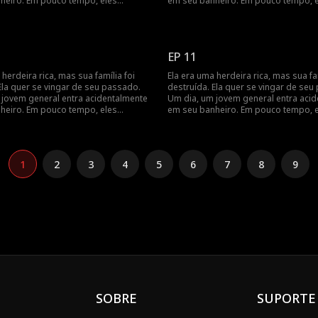
heiro. Em pouco tempo, eles
em seu banheiro. Em pouco tempo, 
ue têm um contrato de casamento,
percebem que têm um contrato de 
timentos se aprofundam à medida
e seus sentimentos se aprofundam 
 vingança juntos.
que buscam vingança juntos.
EP 11
 herdeira rica, mas sua família foi
Ela era uma herdeira rica, mas sua fam
Ela quer se vingar de seu passado.
destruída. Ela quer se vingar de seu
 jovem general entra acidentalmente
Um dia, um jovem general entra aci
heiro. Em pouco tempo, eles
em seu banheiro. Em pouco tempo, 
ue têm um contrato de casamento,
percebem que têm um contrato de 
timentos se aprofundam à medida
e seus sentimentos se aprofundam 
 vingança juntos.
que buscam vingança juntos.
1
2
3
4
5
6
7
8
9
SOBRE
SUPORTE