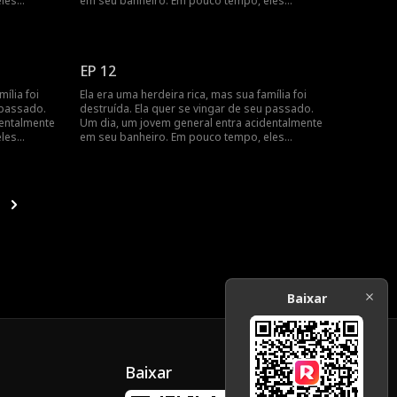
eles
em seu banheiro. Em pouco tempo, eles
casamento,
percebem que têm um contrato de casamento,
à medida
e seus sentimentos se aprofundam à medida
que buscam vingança juntos.
EP 12
ília foi
Ela era uma herdeira rica, mas sua família foi
 passado.
destruída. Ela quer se vingar de seu passado.
dentalmente
Um dia, um jovem general entra acidentalmente
eles
em seu banheiro. Em pouco tempo, eles
casamento,
percebem que têm um contrato de casamento,
à medida
e seus sentimentos se aprofundam à medida
que buscam vingança juntos.
Baixar
Baixar