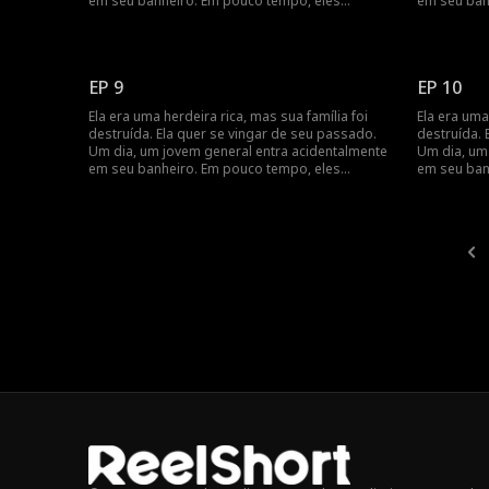
em seu banheiro. Em pouco tempo, eles
em seu ban
percebem que têm um contrato de casamento,
percebem q
e seus sentimentos se aprofundam à medida
e seus sen
que buscam vingança juntos.
que buscam
EP 9
EP 10
Ela era uma herdeira rica, mas sua família foi
Ela era uma
destruída. Ela quer se vingar de seu passado.
destruída. 
Um dia, um jovem general entra acidentalmente
Um dia, um
em seu banheiro. Em pouco tempo, eles
em seu ban
percebem que têm um contrato de casamento,
percebem q
e seus sentimentos se aprofundam à medida
e seus sen
que buscam vingança juntos.
que buscam