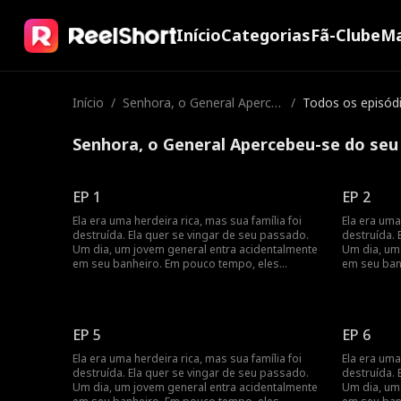
Início
Categorias
Fã-Clube
Ma
Início
/
Senhora, o General Aperce
/
Todos os episód
beu-se do seu Erro!
Senhora, o General Apercebeu-se do seu 
EP 1
EP 2
Ela era uma herdeira rica, mas sua família foi
Ela era uma
destruída. Ela quer se vingar de seu passado.
destruída. 
Um dia, um jovem general entra acidentalmente
Um dia, um
em seu banheiro. Em pouco tempo, eles
em seu ban
percebem que têm um contrato de casamento,
percebem q
e seus sentimentos se aprofundam à medida
e seus sen
que buscam vingança juntos.
que buscam
EP 5
EP 6
Ela era uma herdeira rica, mas sua família foi
Ela era uma
destruída. Ela quer se vingar de seu passado.
destruída. 
Um dia, um jovem general entra acidentalmente
Um dia, um