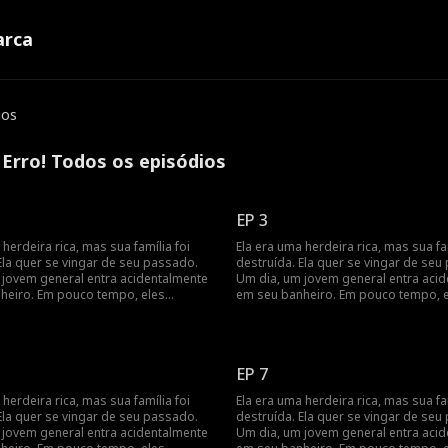
rca
ios
Erro! Todos os episódios
EP 3
 herdeira rica, mas sua família foi
Ela era uma herdeira rica, mas sua fam
Ela quer se vingar de seu passado.
destruída. Ela quer se vingar de seu
 jovem general entra acidentalmente
Um dia, um jovem general entra aci
heiro. Em pouco tempo, eles
em seu banheiro. Em pouco tempo, 
ue têm um contrato de casamento,
percebem que têm um contrato de 
timentos se aprofundam à medida
e seus sentimentos se aprofundam 
 vingança juntos.
que buscam vingança juntos.
EP 7
 herdeira rica, mas sua família foi
Ela era uma herdeira rica, mas sua fam
Ela quer se vingar de seu passado.
destruída. Ela quer se vingar de seu
 jovem general entra acidentalmente
Um dia, um jovem general entra aci