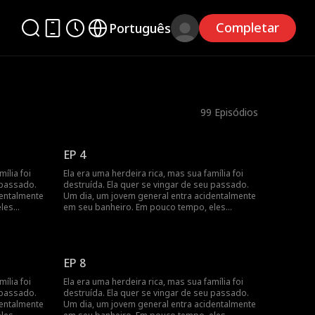
Completar
Português
99
Episódios
EP 4
ília foi
Ela era uma herdeira rica, mas sua família foi
 passado.
destruída. Ela quer se vingar de seu passado.
dentalmente
Um dia, um jovem general entra acidentalmente
eles
em seu banheiro. Em pouco tempo, eles
casamento,
percebem que têm um contrato de casamento,
à medida
e seus sentimentos se aprofundam à medida
que buscam vingança juntos.
EP 8
ília foi
Ela era uma herdeira rica, mas sua família foi
 passado.
destruída. Ela quer se vingar de seu passado.
dentalmente
Um dia, um jovem general entra acidentalmente