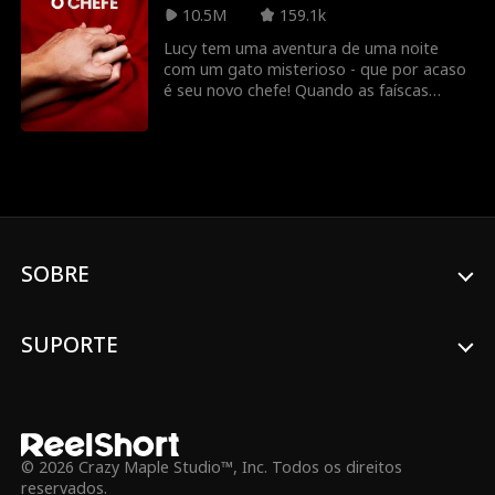
Roman Chsherba
Grace Swanson
10.5M
159.1k
kov
Lucy tem uma aventura de uma noite
Autumn Noel
CEO robusto
com um gato misterioso - que por acaso
é seu novo chefe! Quando as faíscas
voam no escritório, eles serão capazes
Triângulo amoro
Herdeira/Socialit
de resistir um ao outro?
so
e
Lauren Farmer
Alexandria Watts
Rose Marie Gues
Amor depois do c
SOBRE
s
asamento
Tear-Jerker
Identidade Ocult
a
SUPORTE
Renascimento
Amantes predesti
nados
John Machesky
Luke Charles Sta
fford
© 2026 Crazy Maple Studio™, Inc. Todos os direitos
Ethan Kirschbau
Jey Reynolds
reservados.