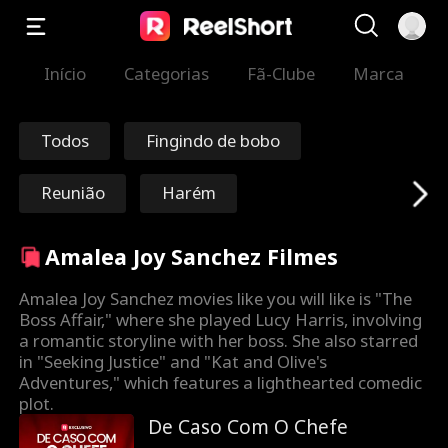
Início
Categorias
Fã-Clube
Marca
Todos
Fingindo de bobo
Reunião
Harém
Viagem no tempo
Redenção
Amalea Joy Sanchez Filmes
Imortal
Marechal/Genera
Amalea Joy Sanchez movies like you will like is "The
Boss Affair," where she played Lucy Harris, involving
l
a romantic storyline with her boss. She also starred
Nick Ritacco
Máfia
in "Seeking Justice" and "Kat and Olive's
Adventures," which features a lighthearted comedic
Inimigos dos ama
Reencarnação
plot.
De Caso Com O Chefe
ntes