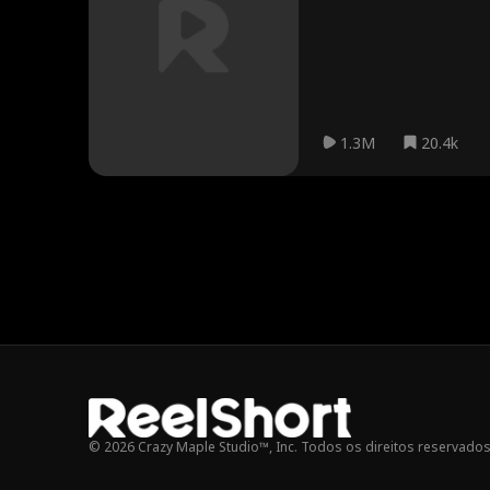
identidades. Ele é um ás d
Nicholas Rodri
Gravidez
Britney Rae C
investigar e, por fim, elim
guez
arrera
Bilionário
Sexo casual
Amnésia
Múltip
tidade
Marc Herrman
Ashley Michell
Brooke Molt
1.3M
20.4k
n
e Grant
m
Genro
Tabu
Querida de inf
Rom-Com
ância
Donzela Inoce
Analisa Wall
Superpoder
nte
Kirsten Schaff
Amalea Joy Sa
Lobisomem
er
nchez
Samantha Dre
BDSM
Casamento Fl
ws
ash
Marido protet
Mulher indepe
Feliz e Desp
or
ndente
ocupado
Atleta
Drama
Família
Política Presid
© 2026 Crazy Maple Studio™, Inc. Todos os direitos reservados
encial & Real
História de Re
Negócios
Suspense
Id