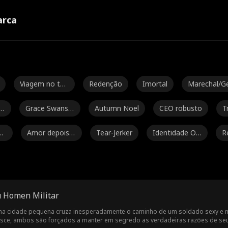
rca
Viagem no te
Redenção
Imortal
Marechal/G
mpo
eral
er
Grace Swanso
Autumn Noel
CEO robusto
T
n
r
Gu
Amor depois d
Tear-Jerker
Identidade Oc
R
o casamento
ulta
b
Jey Reynolds
Freddy Piazza
Senhor do cri
A
me
Daniela Couso
Avery Lynch
Papai Sexy
Ryan Watso
u Homen Militar
Henderson
Isabella De So
Dragão
Amigos para a
Bebês g
 cidade pequena cruza inesperadamente o caminho de um soldado sexy e mi
esce, ambos são forçados a manter em segredo as verdadeiras razões de seu
uza Moore
mantes