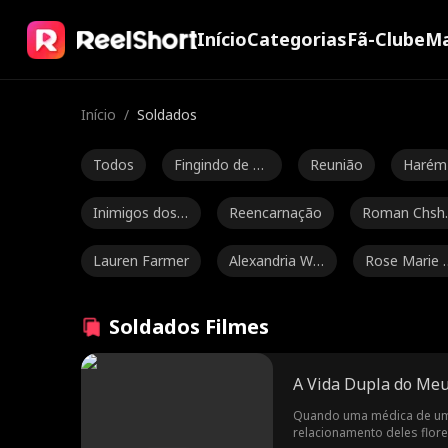
Início
Categorias
Fã-Clube
Ma
Início
/
Soldados
Todos
Fingindo de bo
Reunião
Harém
bo
Inimigos dos a
Reencarnação
Roman Chsh
mantes
bakov
Lauren Farmer
Alexandria Wa
Rose Marie 
tts
ess
John Machesk
Luke Charles S
Ethan Kirsch
Soldados Filmes
y
tafford
aum
Romance
Jarred Harper
Grady Eldridge
A Vida Dupla do Me
Diferença Etár
Heroína Forte
Noam Sigler
Quando uma médica de uma
relacionamento deles flor
ia