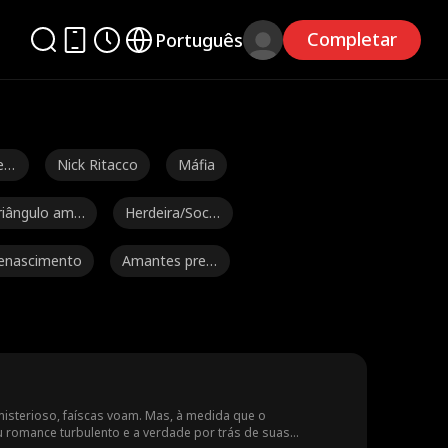
Completar
Português
en
Nick Ritacco
Máfia
riângulo amo
Herdeira/Socia
oso
lite
enascimento
Amantes pred
estinados
lexander Tru
Sensual
Julia Lynn Clar
mble
ke
n
Payton Morelli
Romance univ
ersitário
eniais
Amor após o
Amantes Arra
sterioso, faíscas voam. Mas, à medida que o
 romance turbulento e a verdade por trás de suas
divórcio
njados