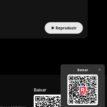
eciais disfarçada. Ambos os agentes têm uma única missão:
ara
Cameron Saffl
Fantasia
?
e
Tóxico
John Palmer
Lorenzo Brun
etti
a de casa
Sarah Evans
Maryana Dvor
Reproduzir
ska
e Mizg
Alexandra Shy
Herdeira
dlovska
Courtney Carl
Nova Gaver
Jung
Kasey Esser
Addison Bow
man
emporân
Vampiro
Mistério
Baixar
Drama médic
Pais dedicado
o
s
Baixar
Jovem Adulto
Horror
LGBT
 do Gr
Herdeira/Socia
Heroína Duron