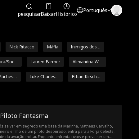
Português
pesquisar
Baixar
Histórico
Nick Ritacco
Máfia
Inimigos dos a
mantes
ira/Socia
Lauren Farmer
Alexandria Wa
tts
Machesk
Luke Charles S
Ethan Kirschb
tafford
aum
Jarred Harper
Grady Eldridge
a Etár
Heroína Forte
Noam Sigler
 Piloto Fantasma
odri
Gravidez
Britney Rae C
s salvar em segredo uma base da Marinha, Matheus Carvalho,
arrera
ineiro e filho de um piloto desonrado, entra para a Forja Celeste,
Sexo casual
Amnésia
Múltiplas Iden
lite da aviação militar. Enquanto enfrenta rivais e prova ser um