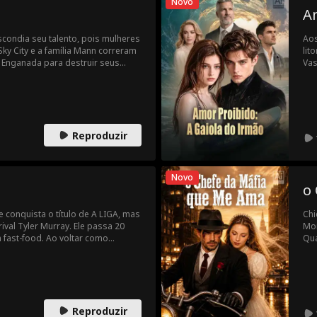
Novo
 perdeu no tempo.
A
condia seu talento, pois mulheres
Aos
ky City e a família Mann correram
lit
. Enganada para destruir seus
Vas
 viu morrer. Salva e curada por um
ima
e vingança.
cir
bat
cur
ine
Reproduzir
den
tra
úni
por
Novo
hon
o
tod
rom
e conquista o título de A LIGA, mas
Chi
vid
val Tyler Murray. Ele passa 20
Mon
fast-food. Ao voltar como
Qua
ssentido, Mars, estrela de A LIGA.
pro
remessos impossíveis, enquanto
Ela
ntagem. No Hall da Fama, Marcel
ata
nfessa o assassinato. A vitória
con
as de aniversário não enviadas e
mor
Reproduzir
vaz