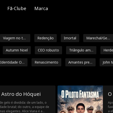
Fã-Clube
Marca
Viagem no te
Redenção
Imortal
Marechal/Gen
mpo
eral
Autumn Noel
CEO robusto
Triângulo amo
Herde
roso
lite
Identidade Oc
Renascimento
Amantes pred
John 
ulta
estinados
y
Alexander Tru
Sensual
Julia Lynn Clar
Romance
mble
ke
an Watson
Payton Morelli
Romance univ
Diferenç
Astro do Hóquei
O
nderson
ersitário
ia
ês geniais
Amor após o
Amantes Arra
Nicholas R
de gelo é dividida: de um lado, o
Apó
divórcio
njados
guez
dade brutal; do outro, a equipe de
fax
holas Gara
Cameron Saffl
Fantasia
Bilionário
inas elegantes. Alice Viana é a
a e