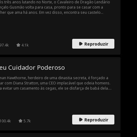
vel
s três anos lutando no Norte, o Cavaleiro de Dragão Lendário
Temática de N
Sobrevivência
çalo Gusmão volta para casa, pronto para se casar com a
her que ama há anos. Em vez disso, encontra seu castelo
atal
pado, sua noiva grávida de outro e o legado de sua família
eality Show
Romance Som
Garçom
bado por um usurpador. Taxado de inútil, Gonçalo é forçado a
ir mão de seu título, de sua casa e até a criar o filho ilegítimo da
brio
va. Mas ninguém sabe a verdade: ele é o maior herói de guerra
p
Doutor
Evan Wick
Cowboy
reino, o homem que matou o Dragão Negro e salvou a
Reproduzir
manidade.
97.4k
4.1k
Pai Solteiro
Amor-Odio
Erótica
eu Cuidador Poderoso
an Hawthorne, herdeiro de uma dinastia secreta, é forçado a
ar com Diana Stratton, uma CEO implacável que odeia homens.
a evitar um casamento às cegas, ele se disfarça de babá dela.
á que ele conseguirá quebrar suas barreiras e curar seu coração
ido?
Reproduzir
100.4k
5.7k