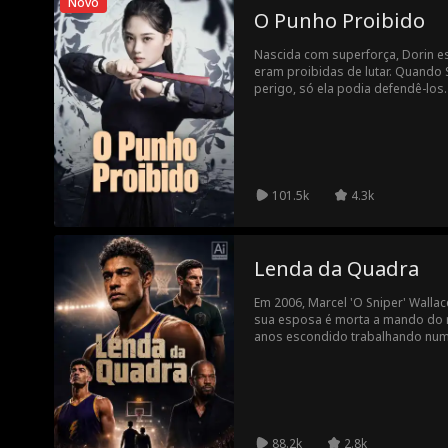
Novo
apenas a dor de um amor que se
O Punho Proibido
Nascida com superforça, Dorin es
eram proibidas de lutar. Quando S
perigo, só ela podia defendê-los
poderes e salvar a família, ela os
mestre, Dorin retorna em busca d
101.5k
4.3k
Lenda da Quadra
Em 2006, Marcel 'O Sniper' Wallac
sua esposa é morta a mando do ri
anos escondido trabalhando num 
treinador, reencontra seu filho re
Marcel mostra seu valor com ar
Murray recorre a sequestro e cha
revela sua identidade e Murray co
chega quando Mars aceita 20 cart
eles se abraçam.
88.2k
2.8k