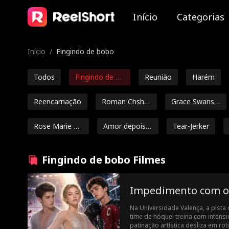
Início
Categorias
Início
/
Fingindo de bobo
Todos
Fingindo de bo
Reunião
Harém
bo
Reencarnação
Roman Chsher
Grace Swanso
bakov
n
Rose Marie Gu
Amor depois d
Tear-Jerker
ess
o casamento
Jey Reynolds
Freddy Piazza
Senhor do cri
Fingindo de bobo Filmes
me
Daniela Couso
Avery Lynch
Papai Sexy
Ry
Impedimento com o 
He
Isabella De So
Dragão
Amigos para a
Beb
Na Universidade Valença, a pista 
uza Moore
mantes
time de hóquei treina com intensi
Ella Frazee
Noah Fearnley
Seth Edeen
Nic
patinação artística desliza em rot