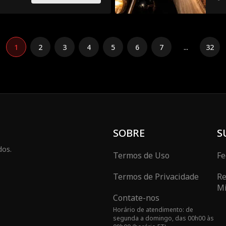
1
2
3
4
5
6
7
...
32
SOBRE
S
dos.
Termos de Uso
Fe
Termos de Privacidade
Re
Mi
Contate-nos
Horário de atendimento: de
segunda a domingo, das 00h00 às