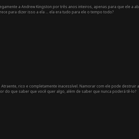
Ella Frazee
Noah Fearnley
Seth Edeen
Nicholas G
egamente a Andrew Kingston por três anos inteiros, apenas para que ele a 
bedian
ce para dizer isso a ela ... ela era tudo para ele o tempo todo?
las Iden
Garimpeiro
Brandon Runk
Nicolas Sellar
s
el
ru
Mente crimino
Vingança
Harém revers
Don
sa
o
Fêmea
Da pobreza à
Alena Savostik
Candac
riqueza
ova
a
Doce
Mario Silva
John William D
Brittany Marsi
iCaro
cek
Romance de e
Levi Peterson
Macho
Douglas 
scritório
. Atraente, rico e completamente inacessível. Namorar com ele pode destruir a
Segunda chan
Drama de épo
Richard Sharra
Cont
ior do que saber que você quer algo, além de saber que nunca poderá tê-lo?
ce
ca
h
eo
re
Molly Jass
Alec Badalov
Caso
Super Guerreir
o
Doce Romanc
Pai Solteiro
Suspense
Negócios
e
entidade Tro
Rito de Passa
De Volta no T
Favorito