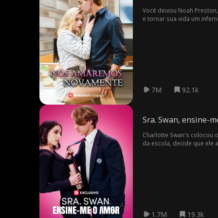
Você deixou Noah Preston, 
e tornar sua vida um infer
7M
92.1k
Sra. Swan, ensine-m
Charlotte Swan's colocou 
da escola, decide que ele 
1.7M
19.3k