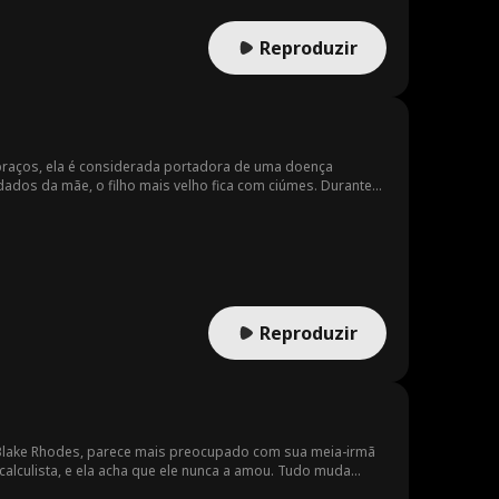
Reproduzir
s braços, ela é considerada portadora de uma doença
uidados da mãe, o filho mais velho fica com ciúmes. Durante
anha e desapareça. A mãe sempre pensa que seu filho mais
do e se torna o herdeiro de um grande Grupo. Ele sempre
idade de encontrar sua mãe. Mas o filho mais velho
e busca por seu filho, ela passa por várias humilhações e
Reproduzir
 Blake Rhodes, parece mais preocupado com sua meia-irmã
alculista, e ela acha que ele nunca a amou. Tudo muda
re foi ela quem ele amou.