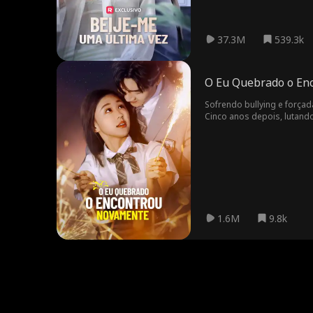
37.3M
539.3k
O Eu Quebrado o En
Sofrendo bullying e forçad
Cinco anos depois, lutand
renomado. Quando se enco
1.6M
9.8k