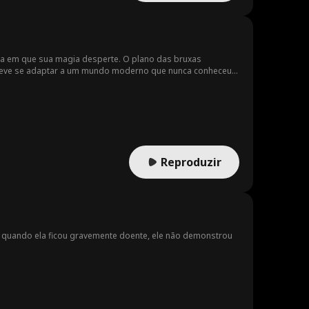
lite
a
visí
Sinta-se Bem
Proibido
vência
Realeza/Nobr
Tarde Demais
a em que sua magia desperte. O plano das bruxas
a deve se adaptar a um mundo moderno que nunca conheceu
eza
Garçom
Sentimentos
Moderno
Ocultos
Cowboy
Estudante
Playboy
dio
Erótica
Trabalhador d
Segredo
Reproduzir
e escritório
o quando ela ficou gravemente doente, ele não demonstrou