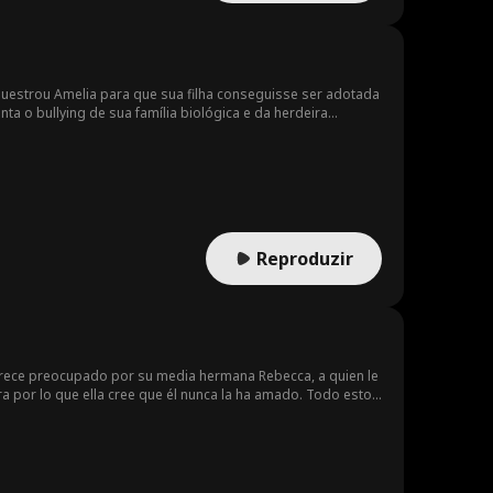
equestrou Amelia para que sua filha conseguisse ser adotada
ta o bullying de sua família biológica e da herdeira
Reproduzir
parece preocupado por su media hermana Rebecca, a quien le
 por lo que ella cree que él nunca la ha amado. Todo esto
irle que fue a ella a quien amó todo este tiempo.