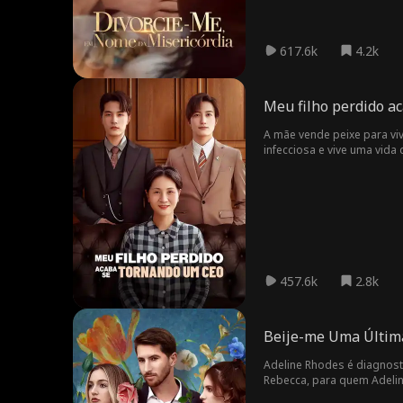
617.6k
4.2k
Meu filho perdido a
A mãe vende peixe para viv
infecciosa e vive uma vida 
uma briga com seu irmão m
novo não está morto. Ela p
quer encontrar sua mãe. No
abandona sua mãe e se rec
sofrimentos, ela pode fina
457.6k
2.8k
Beije-me Uma Últim
Adeline Rhodes é diagnost
Rebecca, para quem Adelin
quando Blake descobre que