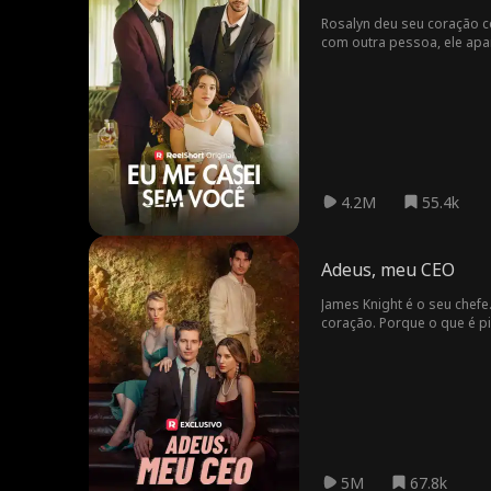
Nicholas Rodri
Gravidez
Britney Rae C
Rosalyn deu seu coração c
guez
arrera
com outra pessoa, ele apare
Bilionário
Sexo casual
Amnésia
Múltip
tidade
Marc Herrman
Ashley Michell
Brooke Molt
n
e Grant
m
Genro
Tabu
Querida de inf
Rom-Com
ância
4.2M
55.4k
Donzela Inoce
Analisa Wall
Superpoder
nte
Kirsten Schaff
Amalea Joy Sa
Adeus, meu CEO
Lobisomem
er
nchez
James Knight é o seu chefe
Samantha Dre
BDSM
Casamento Fl
coração. Porque o que é p
ws
ash
Marido protet
Mulher indepe
Feliz e Desp
or
ndente
ocupado
Atleta
Drama
Família
Política Presid
encial & Real
História de Re
Negócios
Suspense
Id
5M
67.8k