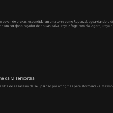
gem
empo
upo
Vizinho
Criança Perdid
Amor Tóxico
Pequeno In
a
vel
ingir ser nam
Identidade Mú
Temática de N
Sobrevi
um coven de bruxas, escondida em uma torre como Rapunzel, aguardando o di
do um corajoso caçador de bruxas salva Freya e foge com ela. Agora, Frey
rados
ltipla
atal
iro significado do amor e do sacrifício.
Soldados
Musical
Reality Show
Romance Som
brio
Jessica Jacoby
Original do Jap
Doutor
Evan Wick
ão
Tensão Sexual
Mãe Solteira
Pai Solteiro
Amor-O
Intensa
e da Misericórdia
 a filha do assassino de seu pai não por amor, mas para atormentá-la. Mesm