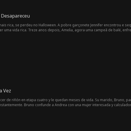
a Desapareceu
mais rica, se perdeu no Halloween. A pobre garçonete Jennifer encontrou e s
ver uma vida rica. Treze anos depois, Amelia, agora uma campeã de balé, enfren
a família de Amelia descobre a verdade e implora por seu perdão...
a Vez
ncer de riñón en etapa cuatro y le quedan meses de vida. Su marido, Bruno, 
stantemente. Bruno confunde a Andrea con una mujer interesada y calculadora
bre que Andrea está muriendo, pero puede que sea demasiado tarde para dec