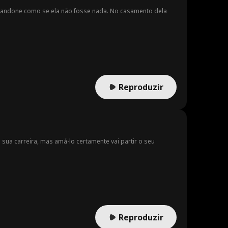
ara
Cameron Saffl
Fantasia
abandone como se ela não fosse nada. No casamento dela
e
Tóxico
John Palmer
Lorenzo Brun
etti
a de casa
Sarah Evans
Maryana Dvor
ska
e Mizg
Alexandra Shy
Herdeira
Reproduzir
dlovska
Courtney Carl
Nova Gaver
Jung
Kasey Esser
Addison Bow
man
 sua carreira, mas amá-lo certamente vai partir o seu
emporân
Vampiro
Mistério
Drama médic
Pais dedicado
o
s
Jovem Adulto
Horror
LGBT
Reproduzir
 do Gr
Herdeira/Socia
Heroína Duron