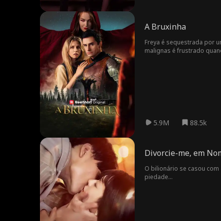
torno
ca
Sinceridade
Drama Familia
Troca de Corp
A Bruxinha
r
os
Garoto mais b
Campus
Celebridade
F
Freya é sequestrada por 
malignas é frustrado quan
onito da escol
o
antes e aprender o verdade
Meio-irmãos e
Nunca desiste
Cirurgião
a
meio-irmãs
Proprietário d
Dançarino
Aaron Oberst
e Negócio
Primeiro Amor
Ator/Atriz
Amor à Primei
5.9M
88.5k
ra Vista
Suspense
Divorcie-me, em Nom
O bilionário se casou com
piedade...