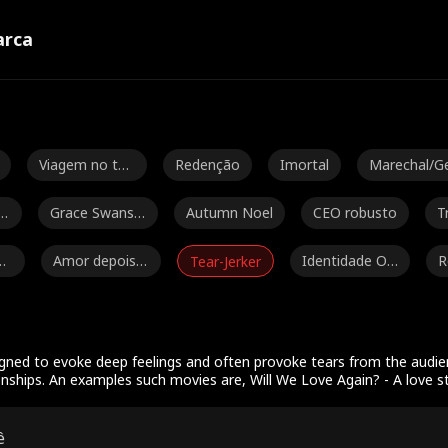
rca
Viagem no te
Redenção
Imortal
Marechal/G
mpo
eral
er
Grace Swanso
Autumn Noel
CEO robusto
T
n
r
Gu
Amor depois d
Identidade Oc
R
Tear-Jerker
o casamento
ulta
b
Jey Reynolds
Freddy Piazza
Senhor do cri
A
me
Daniela Couso
Avery Lynch
Papai Sexy
Ryan Watso
ned to evoke deep feelings and often provoke tears from the audienc
nships. An examples such movies are, Will We Love Again? - A love s
Henderson
Isabella De So
Dragão
Amigos para a
Bebês g
ê
uza Moore
mantes