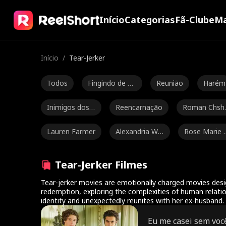
Início
Categorias
Fã-Clube
Ma
Início
/
Tear-Jerker
Todos
Fingindo de bo
Reunião
Harém
bo
Inimigos dos a
Reencarnação
Roman Chsh
mantes
bakov
Lauren Farmer
Alexandria Wa
Rose Marie 
tts
ess
John Machesk
Luke Charles S
Ethan Kirsch
Tear-Jerker Filmes
y
tafford
aum
Romance
Jarred Harper
Grady Eldridge
Tear-jerker movies are emotionally charged movies desig
redemption, exploring the complexities of human relatio
identity and unexpectedly reunites with her ex-husband.
Diferença Etár
Heroína Forte
Noam Sigler
ia
Eu me casei sem voc