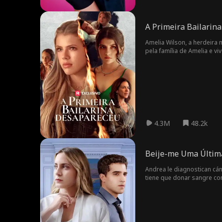
A Primeira Bailarin
Amelia Wilson, a herdeira 
pela família de Amelia e vi
impostora. Eventualmente, 
4.3M
48.2k
Beije-me Uma Últim
Andrea le diagnostican cá
tiene que donar sangre con
cambia cuando Bruno descu