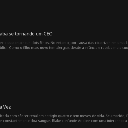
caba se tornando um CEO
er e sustenta seus dois filhos. No entanto, por causa das cicatrizes em seu
difícil. Como o filho mais novo tem alergias desde a infância e recebe mais c
ais novo, ele acidentalmente faz com que seu irmão mais novo caia da mont
rocura seu filho por anos. Dezoito anos depois, o filho mais novo é resgata
 entanto, devido à demolição da velha casa, o filho perdido perde a oportun
usa a reconhecê-la porque quer se casar com uma família rica. No processo d
lmente reconhecê-lo?
a Vez
icada com câncer renal em estágio quatro e tem meses de vida. Seu marido,
e constantemente doa sangue. Blake confunde Adeline com uma interesseira c
 Adeline está morrendo, mas pode ser tarde demais para ele dizer que semp