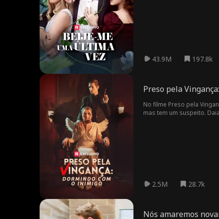
43.9M
197.8k
Preso pela Vingança
No filme Preso pela Vingan
mas tem um suspeito. Daian
seu amante.
2.5M
28.7k
Nós amaremos nova