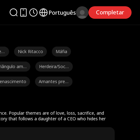
Completar
Português
en
Nick Ritacco
Máfia
riângulo amo
Herdeira/Socia
oso
lite
enascimento
Amantes pred
estinados
lexander Tru
Sensual
Julia Lynn Clar
mble
ke
n
Payton Morelli
Romance univ
e. Popular themes are of love, loss, sacrifice, and
tory that follows a daughter of a CEO who hides her
ersitário
eniais
Amor após o
Amantes Arra
divórcio
njados