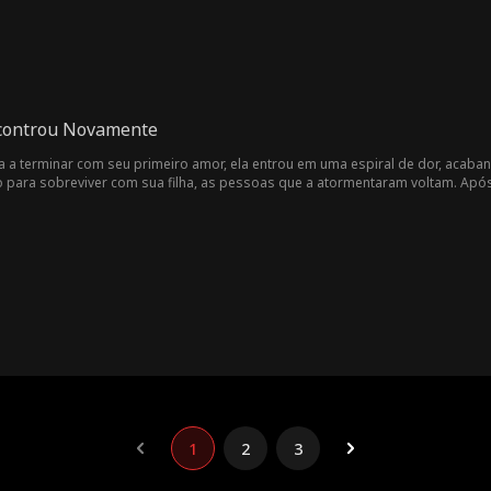
controu Novamente
a a terminar com seu primeiro amor, ela entrou em uma espiral de dor, acaban
o para sobreviver com sua filha, as pessoas que a atormentaram voltam. Apó
ntram acidentalmente na rua, será que podem reacender o amor perdido?
1
2
3