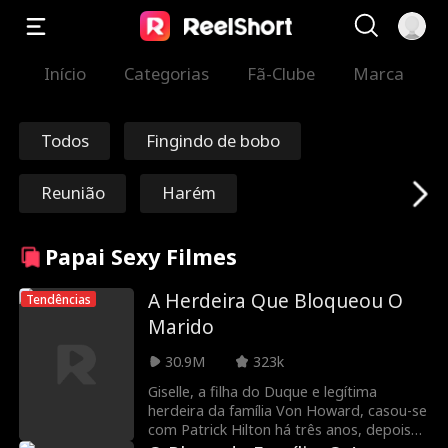
Início
Categorias
Fã-Clube
Marca
Todos
Fingindo de bobo
Reunião
Harém
Viagem no tempo
Redenção
Papai Sexy Filmes
Imortal
Marechal/Genera
A Herdeira Que Bloqueou O
Tendências
Marido
l
Nick Ritacco
Máfia
30.9M
323k
Giselle, a filha do Duque e legítima
Inimigos dos ama
Reencarnação
herdeira da família Von Howard, casou-se
com Patrick Hilton há três anos, depois
ntes