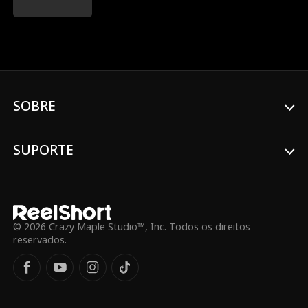
papai do bebê não é outro senão o galã
bilionário Isaac Stanton! Você pensaria
Múltiplas Identid
Garimpeiro
que Dawn tirou a sorte grande... exceto
por que ela está fugindo?!
ades
Brandon Runkel
Nicolas Sellar
Tóxico
John Palmer
SOBRE
Lorenzo Brunetti
Marc Herrmann
SUPORTE
Ashley Michelle G
Brooke Moltrum
rant
Mente criminosa
Vingança
© 2026 Crazy Maple Studio™, Inc. Todos os direitos
Harém reverso
Dona de casa
reservados.
Sarah Evans
Maryana Dvorsk
a