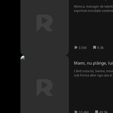
Monica, manager de talente,
exprimat niciodată sentimen
ea. Ani mai târziu, drumuri
3.5M
9.3k
Mami, nu plânge, lui 
Când soția lui, Sienna, moare
sub forma alter ego-ului ei 
10.4M
49.9k