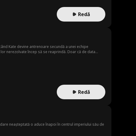
Redă
u când Kate devine antrenoare secundă a unei echipe
i lor nerezolvate încep să se reaprindă. Doar că de data
i Tom—o dezvăluire care ar putea schimba totul.
Redă
dare neașteptată o aduce înapoi în centrul imperiului său de