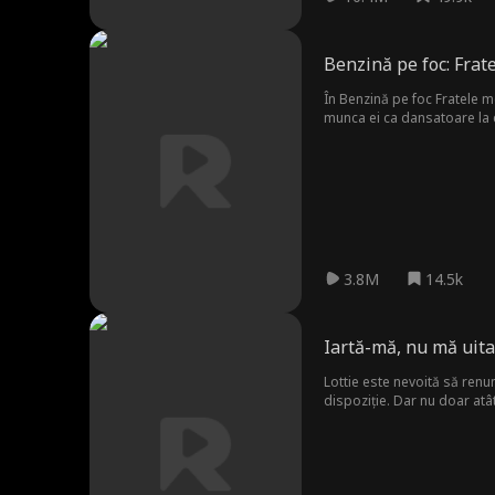
Benzină pe foc: Frate
În Benzină pe foc Fratele me
munca ei ca dansatoare la cu
stradă... fratele ei vitreg. Și
3.8M
14.5k
Iartă-mă, nu mă uita
Lottie este nevoită să renunț
dispoziție. Dar nu doar atât