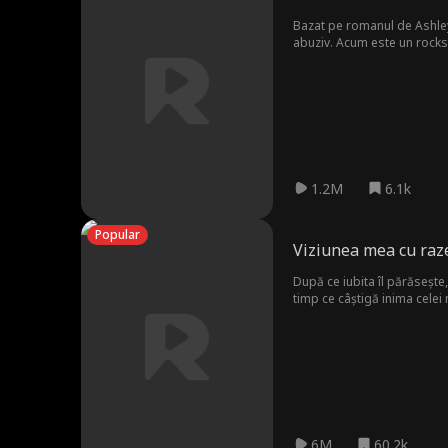
Bazat pe romanul de Ashley J
abuziv. Acum este un rocksta
Phoenix să vindece rănile v
1.2M
6.1k
Popular
Viziunea mea cu raz
După ce iubita îl părăsește, Eric, un CEO de brand de lux cu 
timp ce câștigă inima celei 
6M
60.2k