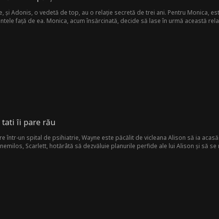
 și Adonis, o vedetă de top, au o relație secretă de trei ani. Pentru Monica, e
tele față de ea. Monica, acum însărcinată, decide să lase în urmă această relaț
le lor se intersectează din nou, iar Monica este acum un regizor de film renumit.
tati îi pare rău
 într-un spital de psihiatrie, Wayne este păcălit de vicleana Alison să ia acasă fii
nemilos, Scarlett, hotărâtă să dezvăluie planurile perfide ale lui Alison și să se 