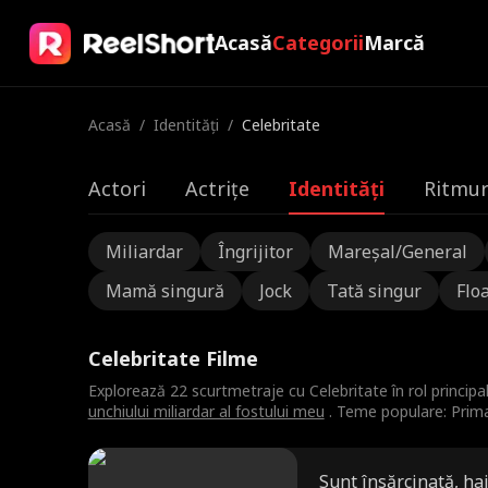
Acasă
Categorii
Marcă
Acasă
/
Identități
/
Celebritate
Actori
Actrițe
Identități
Ritmuri
Miliardar
Îngrijitor
Mareșal/General
Mamă singură
Jock
Tată singur
Floa
Celebritate Filme
Explorează 22 scurtmetraje cu Celebritate în rol princip
unchiului miliardar al fostului meu
. Teme populare: Prima 
Sunt însărcinată, ha