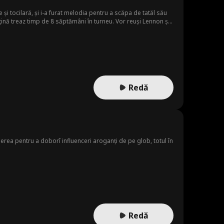
și tocilară, și i-a furat melodia pentru a scăpa de tatăl său
nțină treaz timp de 8 săptămâni în turneu. Vor reuși Lennon și
Redă
Redă