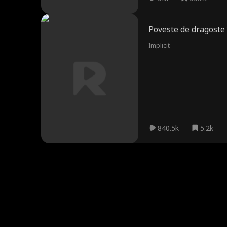
Poveste de dragoste 
Implicit
840.5k
5.2k