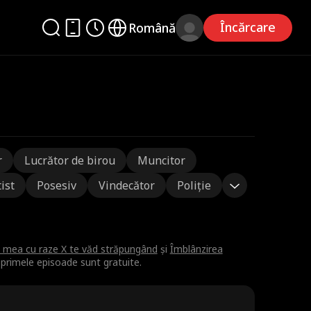
Încărcare
Română
r
Lucrător de birou
Muncitor
ist
Posesiv
Vindecător
Poliție
a mea cu raze X te văd străpungând
și
Îmblânzirea
 primele episoade sunt gratuite.