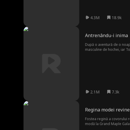
4.3M
18.9k
Antrenându-i inima
După o aventură de o noapt
masculine de hochei, iar To
aceasta, Kate trebuie să a
2.1M
7.3k
Regina modei revine
Fostea regină a covorului 
modă la Grand Maple Gala