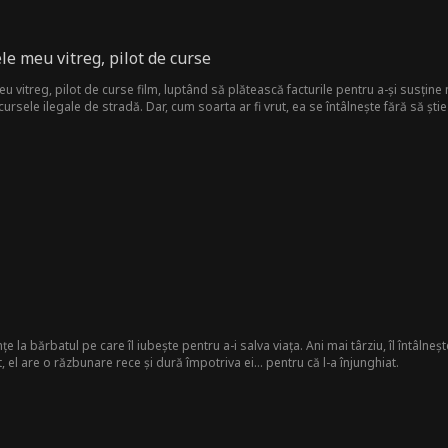
le meu vitreg, pilot de curse
u vitreg, pilot de curse film, luptând să plătească facturile pentru a-și susține
rsele ilegale de stradă. Dar, cum soarta ar fi vrut, ea se întâlnește fără să ști
 îi oferă virginitatea ei.
e la bărbatul pe care îl iubește pentru a-i salva viața. Ani mai târziu, îl întâlne
, el are o răzbunare rece și dură împotriva ei... pentru că l-a înjunghiat.