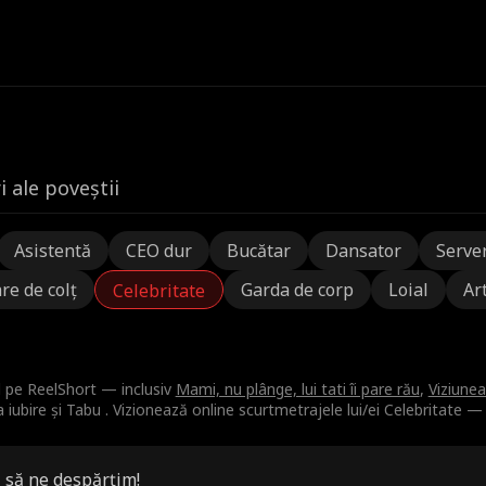
 ale poveștii
Asistentă
CEO dur
Bucătar
Dansator
Serve
re de colț
Garda de corp
Loial
Art
Celebritate
al pe ReelShort — inclusiv
Mami, nu plânge, lui tati îi pare rău
,
Viziune
iubire și Tabu . Vizionează online scurtmetrajele lui/ei Celebritate —
i să ne despărțim!