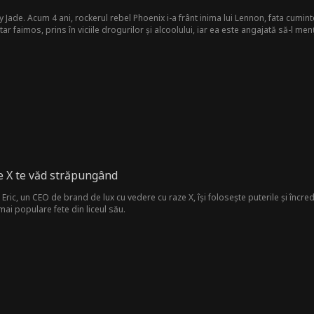
ade. Acum 4 ani, rockerul rebel Phoenix i-a frânt inima lui Lennon, fata cuminte 
r faimos, prins în viciile drogurilor și alcoolului, iar ea este angajată să-l me
echi sau trecutul le va împiedica a doua șansă la iubire?
e X te văd străpungând
vedere cu raze X, își folosește puterile și încrederea pentru a doborî influenceri aroganți de pe glob, totul în
mai populare fete din liceul său.