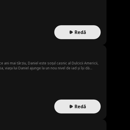
Redă
ani mai târziu, Daniel este soțul casnic al Dulcicii Americii,
, viața lui Daniel ajunge la un nou nivel de iad și își dă
i dă seama ce a pierdut, ar putea fi prea târziu să-l
Redă