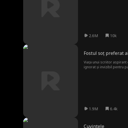
2.6M
10k
Fostul soț preferat a
Viața unui scriitor aspirant
ignorat și invizibil pentru 
seama că trebuie să facă de
recâștige.
1.9M
6.4k
Cuvintele