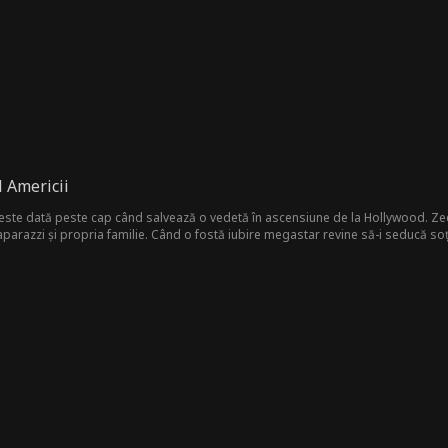
l Americii
 este dată peste cap când salvează o vedetă în ascensiune de la Hollywood. Zece 
paparazzi și propria familie. Când o fostă iubire megastar revine să-i seducă soția
 neconceputul: să divorțeze de Dulcica Americii! Până când soția sa faimoasă îș