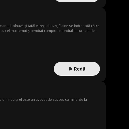
 mama bolnavă și tatăl vitreg abuziv, Elaine se îndreaptă către
e cu cel mai temut și invidiat campion mondial la cursele de
Redă
ște din nou și el este un avocat de succes cu miliarde la