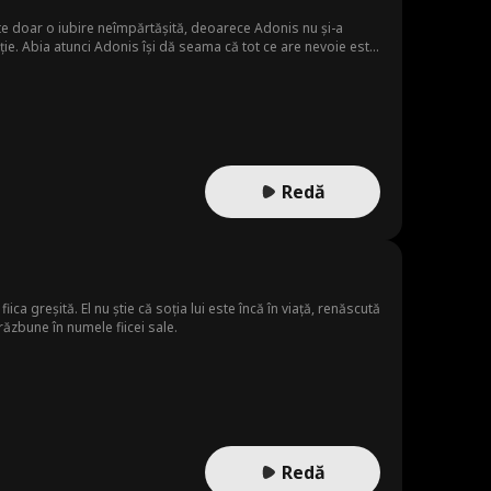
ste doar o iubire neîmpărtășită, deoarece Adonis nu și-a
ie. Abia atunci Adonis își dă seama că tot ce are nevoie este
 De data aceasta, va reuși Adonis să-și recâștige iubirea?
Redă
ca greșită. El nu știe că soția lui este încă în viață, renăscută
răzbune în numele fiicei sale.
Redă