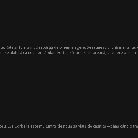
e, Kate și Tom sunt despărțiți de o neînțelegere. Se reunesc o lună mai târzi
m se alătură ca noul lor căpitan. Forțați să lucreze împreună, scânteile pasiuni
scundă un mare secret pentru a-și păstra slujba—este însărcinată cu copilul lu
roșu, Eve Corbelle este mulțumită de noua sa viață de casnică—până când o tră
.