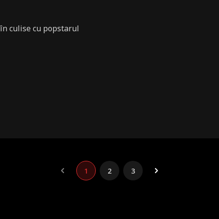
în culise cu popstarul
1
2
3