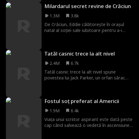
Milardarul secret revine de Crăciun
1.3M
3.8k
De Crăciun, Eddie călătorește în orașul
natal al soției sale iubitoare pentru a-i
dezvălui în sfârșit că este CEO-ul miliardar
al celui mai tare start-up din țară. Dar într-
o casă și un oraș plin de zgârciți, va fi
Tatăl casnic trece la alt nivel
sosirea lui Eddie un cadou de Crăciun sau
va fi primită ca un cărbune?
2.4M
6.7k
Tatăl casnic trece la alt nivel spune
povestea lui Jack Parker, un orfan sărac
profund devotat soției și fiului său. Din
păcate pentru Jack, familia soției sale nu l-a
aprobat niciodată și încearcă activ să le
Fostul soț preferat al Americii
saboteze relația. Totul se schimbă când
Jack devine moștenitorul uneia dintre cele
1.9M
6.4k
mai bogate companii din lume. Acum Jack
trebuie să-i convingă că este cu adevărat
Viața unui scriitor aspirant este dată peste
miliardar, înainte ca ei să-i saboteze
cap când salvează o vedetă în ascensiune
căsnicia, să-i ia fiica sau chiar să-l omoare.
de la Hollywood. Zece ani mai târziu,
Daniel este soțul casnic al Dulcicii Americii,