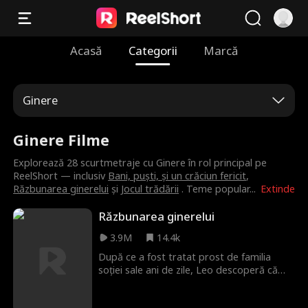
Acasă
Categorii
Marcă
Ginere
Ginere Filme
Explorează 28 scurtmetraje cu Ginere în rol principal pe
ReelShort — inclusiv
Bani, puști, și un crăciun fericit
,
Răzbunarea ginerelui
și
Jocul trădării
. Teme popular
...
Extinde
Răzbunarea ginerelui
3.9M
14.4k
După ce a fost tratat prost de familia
soției sale ani de zile, Leo descoperă că
este moștenitorul unei averi imense. Acum
e momentul — pentru răzbunare!