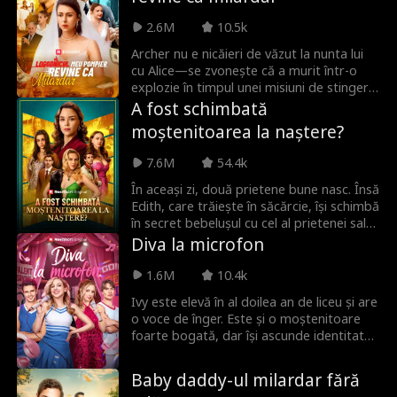
ca avionul să se întoarcă și se ceartă cu
2.6M
10.5k
piloții, forțând o aterizare de urgență.
Sora mamei, Clara, apare pentru a o
Archer nu e nicăieri de văzut la nunta lui
susține. Clara o acuză pe Eve că este
cu Alice—se zvonește că a murit într-o
amanta logodnicului ei, fără să-și dea
explozie în timpul unei misiuni de stingere
seama că este sora mai mică a
a incendiilor. Părinții lacomi ai lui Alice
A fost schimbată
logodnicului ei. Nunta este anulată, iar
încearcă să o mărite cu un pretendent
moștenitoarea la naștere?
Clara ajunge la închisoare.
dubios, Philip. La noua nuntă, Alice își
vede în sfârșit soțul din nou—dar acum
7.6M
54.4k
este logodit cu altcineva.
În aceași zi, două prietene bune nasc. Însă
Edith, care trăiește în săcărcie, își schimbă
în secret bebelușul cu cel al prietenei sale
CEO - sperând să-i ofere fiicei sale o viață
Diva la microfon
plină de lux. Ceea ce nu știe este că
prietena ei a văzut totul și, în tăcere, a
1.6M
10.4k
schimbat copii înapoi. Optsprezece ani
Ivy este elevă în al doilea an de liceu și are
mai târziu, când planul lui Edith pare să
o voce de înger. Este și o moștenitoare
dea roade, ea află adevărul
foarte bogată, dar își ascunde identitatea
cutremurător: fiica pe care a chinuit-o în
în speranța că își va face prieteni
toți acești ani este, de fapt, a ei.
adevărați la școală. După ce devine cea
Baby daddy-ul milardar fără
mai bună prietenă cu Vanessa, crede că a