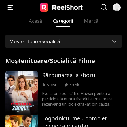
Acasă
Categorii
Marcă
Moștenitoare/Socialită
Moștenitoare/Socialită Filme
Răzbunarea ia zborul
5.7M
59.5k
Eve ia un zbor către Hawaii pentru a
participa la nunta fratelui ei mai mare,
rezervând un loc extra-lat din cauza
piciorului rupt în ghips. O femeie
neplăcută și fiul ei obraznic cer ca Eve să
Logodnicul meu pompier
schimbe locurile cu ei. Copilul se împiedică
revine ca milardar
din cauza turbulențelor, iar mama sa cere