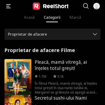
Acasă
Categorii
Marcă
Proprietar de afacere
Proprietar de afacere Filme
Pleacă, mamă vitregă, ai
înțeles totul greșit!
1.7M
5.1k
În filmul Pleacă, mamă vitregă, ai înțeles
totul greșit! în ziua nunții tatălui ei,
Margaret se grăbește să ajungă acasă
devreme de la examenele de la facultate
Secretul sushi-ului Nami
pentru a participa la ceremonie. Ea este