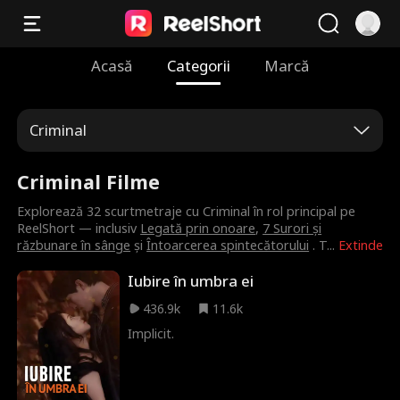
Acasă
Categorii
Marcă
Criminal
Criminal Filme
Explorează 32 scurtmetraje cu Criminal în rol principal pe
ReelShort — inclusiv
Legată prin onoare
,
7 Surori și
răzbunare în sânge
și
Întoarcerea spintecătorului
. T
...
Extinde
Iubire în umbra ei
436.9k
11.6k
Implicit.