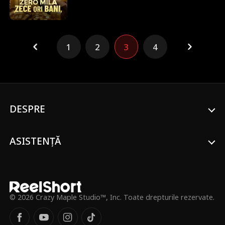
fiecare dolar cheltuit pe femei se întoarce
înzecit. Trecând de la cadouri de lux la
răzbunare, Cristian își distruge inamicii și
devine regele intangibil al exceselor.
1
2
3
4
DESPRE
ASISTENȚĂ
© 2026 Crazy Maple Studio™, Inc. Toate drepturile rezervate.