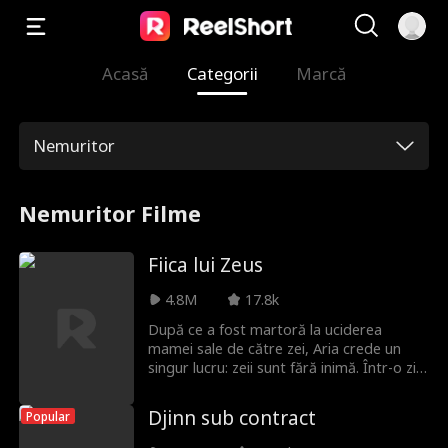
Acasă
Categorii
Marcă
Nemuritor
Nemuritor Filme
Fiica lui Zeus
4.8M
17.8k
După ce a fost martoră la uciderea
mamei sale de către zei, Aria crede un
singur lucru: zeii sunt fără inimă. Într-o zi,
ucide un miel de aur misterios pentru a-și
hrăni familia înfometată—fără să știe că
Djinn sub contract
Popular
este o creatură sacră a Olimpului. Se
confruntă față în față cu ucigașul mamei