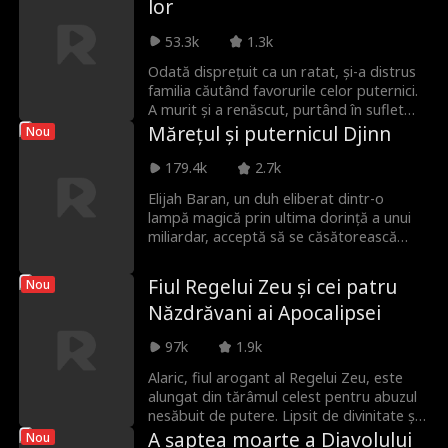
lor
trăiască în sfârșit propria viață?
Christian, care se întinde pe cicluri de
reîncarnare.
53.3k
1.3k
Odată disprețuit ca un ratat, și-a distrus
familia căutând favorurile celor puternici.
A murit și a renăscut, purtând în suflet
5.000 de ani de înțelepciune. Acum, cu
Mărețul și puternicul Djinn
Nou
mama muribundă și sora înverșunată
alături, jură să schimbe destinul.
179.4k
2.7k
Urmărește cum Suveranul Nemuritor
Elijah Baran, un duh eliberat dintr-o
revine printre muritori ca să regleze
lampă magică prin ultima dorință a unui
conturile și să cutremure lumea din
miliardar, acceptă să se căsătorească
temelii.
timp de cinci ani cu nepoata acestuia.
Devenit om, o ajută să ajungă un CEO de
Fiul Regelui Zeu și cei patru
Nou
succes, însă este respins și ignorat. Când
Năzdrăvani ai Apocalipsei
mariajul se apropie de final, Elijah decide
să divorțeze.
97k
1.9k
Alaric, fiul arogant al Regelui Zeu, este
alungat din tărâmul celest pentru abuzul
nesăbuit de putere. Lipsit de divinitate și
însemnat cu pecetea de aur, el se
A șaptea moarte a Diavolului
Nou