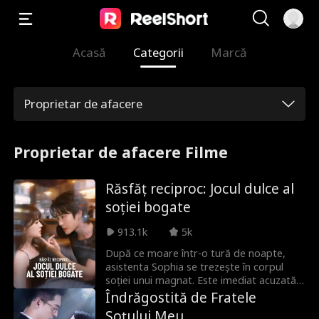
Acasă
Categorii
Marcă
Proprietar de afacere
Proprietar de afacere Filme
Răsfăț reciproc: Jocul dulce al
soției bogate
913.1k
5k
După ce moare într-o tură de noapte,
asistenta Sophia se trezește în corpul
soției unui magnat. Este imediat acuzată
de fostul iubit al soției originale că ar fi
Îndrăgostită de Fratele
amantă, acesta amenințându-i viața. Soțul,
Soțului Meu