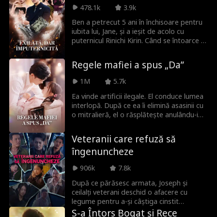
soția lui e un medic miraculos, un designer
478.1k
3.9k
de geniu și un hacker legendar. O fi el cel
Ben a petrecut 5 ani în închisoare pentru
mai bogat om din lume, dar s-a căsătorit
iubita lui, Jane, și a ieșit de acolo cu
cu o adevărată forță.
puternicul Rinichi Kirin. Când se întoarce și
descoperă că Jane l-a trădat și s-a aliat cu
șeful ei, Brandon, Ben este distrus.
Regele mafiei a spus „Da”
Dezamăgit, găsește un nou drum lucrând
pentru Quincy, CEO-ul Dragonrise Group,
1M
5.7k
iar relația lor profesională se transformă
în iubire. Pe măsură ce trecutul lui Ben
Ea vinde artificii ilegale. El conduce lumea
revine la suprafață și inamicii îl vânează, el
interlopă. După ce ea îi elimină asasinii cu
își folosește noile puteri pentru a-i
o mitralieră, el o răsplătește anulându-i
proteja pe cei dragi și pentru a face în
căsătoria aranjată cu nepotul său și o
sfârșit dreptate.
revendică pentru el.
Veteranii care refuză să
îngenuncheze
906k
7.8k
După ce părăsesc armata, Joseph și
ceilalți veterani deschid o afacere cu
legume pentru a-și câștiga cinstit
existența. Când văduva și fiica unui fost
S-a Întors Bogat și Rece