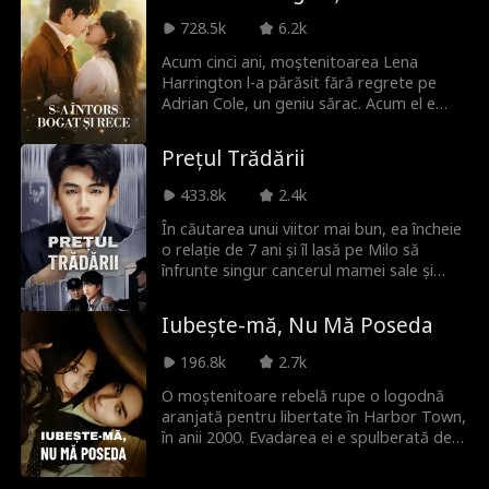
camarad sunt hărțuite de un manager
ticălos, susținut de un magnat influent,
728.5k
6.2k
Joseph intervine, însă afacerea lor ajunge
Acum cinci ani, moștenitoarea Lena
să fie sabotată. Încolțiți și umiliți, veteranii
Harrington l-a părăsit fără regrete pe
refuză să se plece. Cu ajutorul unui aliat
Adrian Cole, un geniu sărac. Acum el e
neașteptat care demască toată corupția,
miliardar, iar ea e plină de datorii. Când se
ei luptă și își recâștigă demnitatea și
reîntâlnesc, el îi devine șef, iar toți
viitorul.
Prețul Trădării
așteaptă să se răzbune. Însă ce nu știe
nimeni? Fata care i-a frânt inima... e
433.8k
2.4k
singura la care nu a putut renunța.
În căutarea unui viitor mai bun, ea încheie
o relație de 7 ani și îl lasă pe Milo să
înfrunte singur cancerul mamei sale și
datoriile uriașe. Ceea ce nu știe e că jocul
de afaceri pe care Milo îl stăpânea devine
Iubește-mă, Nu Mă Poseda
realitate, la pachet cu un imperiu și o
avere imensă. A crezut că scapă de o
196.8k
2.7k
povară, dar de fapt a întors spatele unui
regat la care nu va mai avea acces
O moștenitoare rebelă rupe o logodnă
vreodată.
aranjată pentru libertate în Harbor Town,
în anii 2000. Evadarea ei e spulberată de
cel mai influent om din oraș: misteriosul
unchi al fostului ei logodnic, obsesia ei