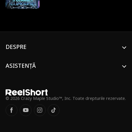
omenirea în luptă, adunând cele 7 Chei ale
Turnului pentru a-și învia bunica. Chiar
înainte de resetarea lumii, iubita sa Chloe
și amicul său Tyson îl ucid. Apoi, Regele
Umbrelor cufundă lumea într-un tărâm
etern de gheață. Surprinzător, Gideon
renaște cu 12 ore înaintea apocalipsei.
Folosindu-și amintirile și cunoștințele din
DESPRE
joc, e gata să învingă. Înainte de
închiderea serverelor, cheltuiește o avere
pentru a obține singurul Spirit Pet de rang
SSS, Vulpea Sacră cu Nouă Cozi, și face un
ASISTENȚĂ
pact cu ea.
© 2026 Crazy Maple Studio™, Inc. Toate drepturile rezervate.