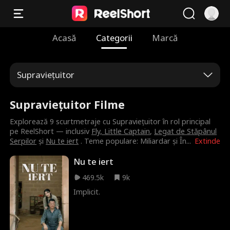
Acasă
Categorii
Marcă
Supraviețuitor
Supraviețuitor Filme
Explorează 9 scurtmetraje cu Supraviețuitor în rol principal
pe ReelShort — inclusiv
Fly, Little Captain
,
Legat de Stăpânul
Serpilor
și
Nu te iert
. Teme populare: Miliardar și În
...
Extinde
Nu te iert
469.5k
9k
Implicit.