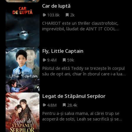
Car de luptă
103.8k
2k
CHARIOT este un thriller claustrofobic,
imprevizibil, lăudat de AIN'T IT COOL
NEWS ca fiind 'Intens', 'Incredibil de
puternic' și 'Aproape perfect!' Cu Anthony
Montgomery (STAR TREK: ENTERPRISE).
Fly, Little Captain
9.4M
59k
Pilotul de elită Teddy se trezește în corpul
său de opt ani, chiar în zborul care i-a luat
viața tatălui său. Cu avionul în flăcări,
căpitanul inconștient și sute de vieți în
pericol, Teddy trebuie să-și folosească
Legat de Stăpânul Serpilor
mintea de adult în corp de copil pentru a
schimba soarta și a salva pe toată lumea
4.8M
28.4k
înainte ca istoria să se repete.
Pentru a-și salva mama, al cărei trup se
acoperă de solzi, Leah se sacrifică și se
leagă de Sean, Stăpânul Șerpilor, purtând
nouă ouă de șarpe. Deși o protejează,