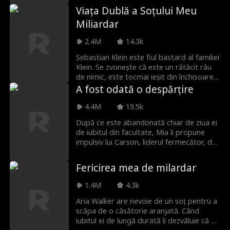
mai slabă și de nerecunoscut, iar el este
pe toți cei care au subestimat-o să
Viața Dublă a Soțului Meu
CEO-ul singuratic care, fără să știe, este
regrete!
Miliardar
tatăl fiicei ei.
2.4M
14.3k
Sebastian Klein este fiul bastard al familiei
Klein. Se zvonește că este un rătăcit rău
de nimic, este tocmai ieșit din închisoare.
Nicio fată din toată lumea nu s-ar
A fost odată o despărțire
căsători cu el, până când se căsătorește
Natalie Quinn. Însă ea nu știe că... de fapt
4.4M
19.5k
ea s-a căsătorit cu un miliardar secret! Ce
După ce este abandonată chiar de ziua ei
se va întâmpla când va afla adevărul?
de iubitul din facultate, Mia îi propune
Întrebarea cea mai bună este... de ce își
impulsiv lui Carson, liderul fermecător, dar
ascunde Sebastian Klein identitatea sa?
periculos, al familiei criminale Moretti.
Deși relația lor începe ca o escapadă
Fericirea mea de milardar
nechibzuită, ea se transformă rapid în
ceva real. Însă fostul Miei refuză să
1.4M
4.3k
renunțe. Obsesiv, gelos și tot mai scăpat
de sub control, este dispus să facă orice
Aria Walker are nevoie de un soț pentru a
ca s-o recâștige, chiar dacă asta
scăpa de o căsătorie aranjată. Când
înseamnă să distrugă noua viață pe care
iubitul ei de lungă durată îi dezvăluie că o
Mia încearcă să o construiască alături de