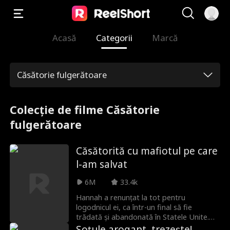
Acasă
Categorii
Marcă
Căsătorie fulgerătoare
Colecție de filme Căsătorie
fulgerătoare
Căsătorită cu mafiotul pe care
l-am salvat
6M
33.4k
Hannah a renunțat la tot pentru
logodnicul ei, ca într-un final să fie
trădată și abandonată în Statele Unite.
Disperată să rămână în țară, se
Soțule arogant, trezește!