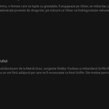
 Emma, o femeie care se luptă cu greutățile, îl angajează pe Oliver, un miliardar,
 adevărată poveste de dragoste, pe măsură ce Oliver se îndrăgostește nebune
 misterios în visele ei. Pe măsură ce dragostea lor se adâncește, secretul lui O
rbat care îi bântuie visele și pot ei să depășească obstacolele pentru a fi împr
ului
citoare de la Mardi Gras, sergenta Shelby Trudeau și miliardarul Griffin Roy renunță la toate inhi
 care nu îl recunoaște ca fiind Griffin. Din motive personale, el o lasă să creadă că este sărac. Acum, doi străini
unt deloc străini, se regăsesc în cea mai mare mascaradă a inimii.