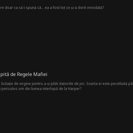
pare doar ca să-i spună că… ea a fost tot ce și-a dorit vreodată?
pită de Regele Mafiei
 licitație de virgine pentru a-și plăti datoriile de joc. Soarta ei este pecetluită 
i periculos om din lumea interlopă de la Harper?