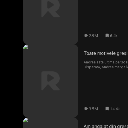
2.9M
6.4k
Toate motivele greși
Andrea este ultima persoană
Disperată, Andrea merge la 
sabotării căsătoriei lui aran
3.5M
14.4k
Am angajat din greșe