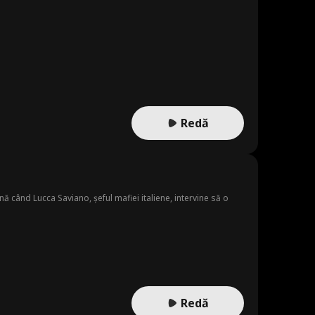
Redă
până când Lucca Saviano, șeful mafiei italiene, intervine să o
Redă