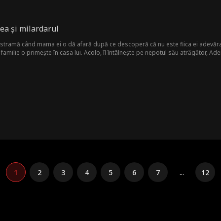
ea și milardarul
estramă când mama ei o dă afară după ce descoperă că nu este fiica ei adevărată,
e familie o primește în casa lui. Acolo, îl întâlnește pe nepotul său atrăgător, Ade
 romantică. Ceea ce nu știe ea este că tatăl ei adevărat a aflat în sfârșit despr
1
2
3
4
5
6
7
...
12