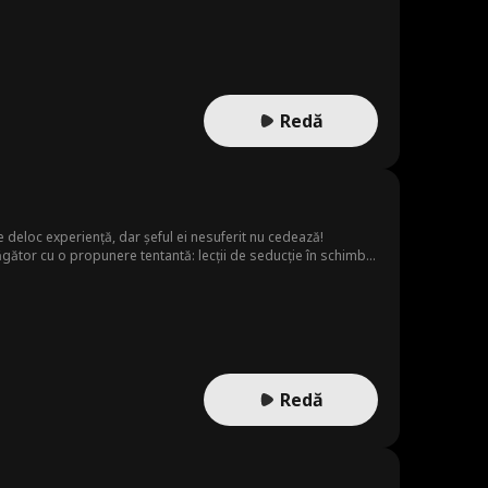
Redă
 deloc experiență, dar șeful ei nesuferit nu cedează!
gător cu o propunere tentantă: lecții de seducție în schimbul
Redă