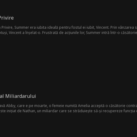
Privire
a Privire, Summer era iubita ideală pentru fostul ei iubit, Vincent. Prin vânzare
tuși, Vincent a înșelat-o. Frustrată de acțiunile lor, Summer intră într-o căsători
le despre identitatea lui.
al Miliardarului
avă Abby, care e pe moarte, o femeie numită Amelia acceptă o căsătorie contract
te inițiat de Nathan, un miliardar care se străduiește să-și recupereze funcția 
ei apar sentimente neașteptate, care ar putea să complice acordul lor de afaceri.