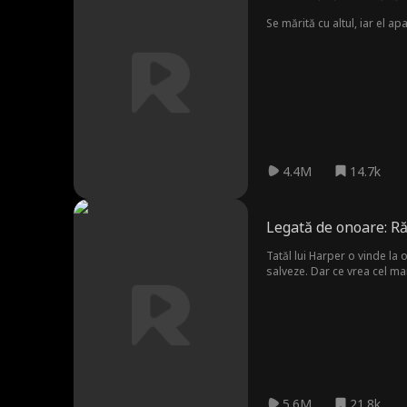
Se mărită cu altul, iar el a
4.4M
14.7k
Legată de onoare: Ră
Tatăl lui Harper o vinde la o
salveze. Dar ce vrea cel ma
5.6M
21.8k