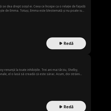
 să se dea drept soțul ei. Ceea ce începe ca o relație de fațadă
ște de Emma. Totuși, Emma este blestemată și nu poate iubi,
liver amenință să le distrugă relația, iar Emma rămâne să se
eună?
Redă
bițiile. Trei ani mai târziu, Shelby,
Redă