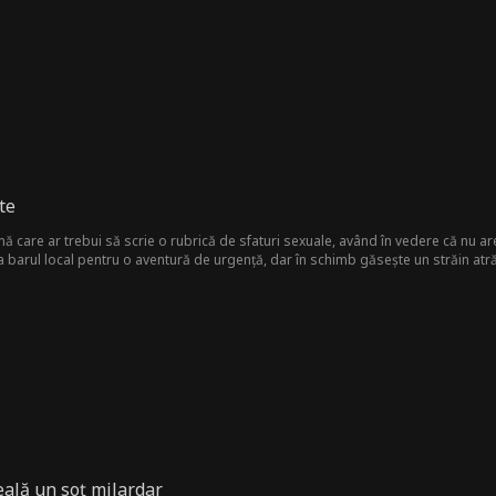
te
 care ar trebui să scrie o rubrică de sfaturi sexuale, având în vedere că nu are
barul local pentru o aventură de urgență, dar în schimb găsește un străin atră
jate?!
ală un soț milardar