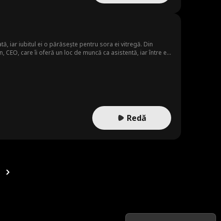
 iar iubitul ei o părăsește pentru sora ei vitregă. Din
n, CEO, care îi oferă un loc de muncă ca asistentă, iar între ei
e ea și este disperat să o găsească...
Redă