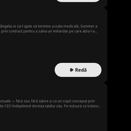
a sângelui ei să-l ajute să termine școala medicală, Summer a
e prin contract pentru a salva un miliardar pe care abia l-a
Redă
uală — fără sex, fără iubire și cu un copil conceput prin
de CEO îndeplinind dorința tatălui său. Pe măsură ce trăiesc
 Totul are un preț — dar vor ajunge să plătească prețul final?