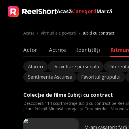
Acasă
Categorii
Marcă
Acasă
/
Ritmuri ale poveștii
/
Iubiți cu contract
Actori
Actrițe
Identități
Ritmuri
Afaceri
Dezvoltare personală
Diferență
Sentimente Ascunse
Favoritul grupului
Colecție de filme Iubiți cu contract
Descoperă 114 scurtmetraje Iubiți cu contract pe Reel
, care îmbină Mireasă surogat și Copil pierdut . Vizioneaz
M-am căsătorit fără 