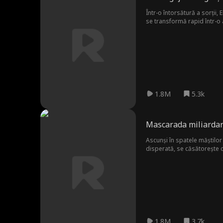
Într-o întorsătură a sorții,
se transformă rapid într-o
fiind bântuită de un bărbat
întrebe: cine este acest bă
1.8M
5.3k
Mascarada miliardar
Ascunși în spatele măștilor strălu
disperată, se căsătorește cu un om fără adăpost pe
perfecți, care de fapt nu s
1.8M
3.7k