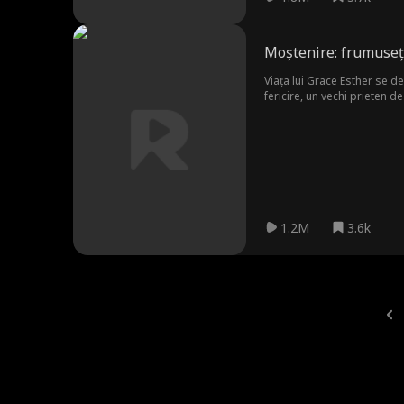
Moștenire: frumuseț
Viața lui Grace Esther se d
fericire, un vechi prieten d
se dezvoltă rapid o legătură
1.2M
3.6k