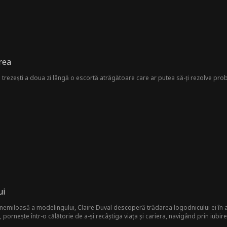
rea
 trezești a doua zi lângă o escortă atrăgătoare care ar putea să-ți rezolve pro
ui
 nemiloasă a modelingului, Claire Duval descoperă trădarea logodnicului ei în 
pornește într-o călătorie de a-și recâștiga viața și cariera, navigând prin iubire