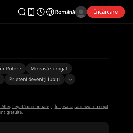
Încărcare
Română
er Putere
Mireasă surogat
Prieteni deveniți iubiți
 Alfei
,
Legată prin onoare
și
În lipsa ta, am avut un copil
unt gratuite.