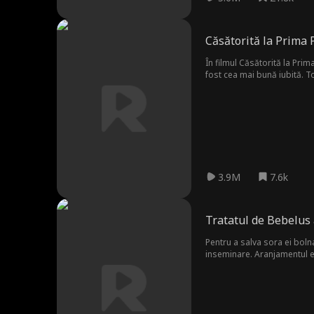
Căsătorită la Prima 
În filmul Căsătorită la Prim
fost cea mai bună iubită. To
întâlnit. A fost șocată să af
3.9M
7.6k
Tratatul de Bebelus 
Pentru a salva sora ei boln
inseminare. Aranjamentul es
căsătoria lor falsă, între 