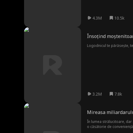
4.3M
10.5k
Însoțind moștenitoa
Logodnicul te părăsește, te
3.2M
7.8k
Mireasa miliardarul
În lumea strălucitoare, dar
o căsătorie de conveniență, 
modei cu mize mari.