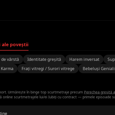
 ale poveștii
 de vârstă
Identitate greșită
Harem inversat
Sup
Karma
Frați vitregi / Surori vitrege
Bebeluși Geniali
Short. Urmărește în binge top scurtmetraje precum
Perechea greșită a
ă online scurtmetrajele lui/ei Iubiți cu contract — primele episoade s
tine