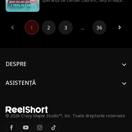
speranță de Declan Laurent, deși în viața
lui era o altă femeie. În cele din urmă, s-a
căsătorit cu el, sperând că o va iubi și el.
Declan, însă, nutrea resentimente față de
Eleanor, deoarece nu putea să se
1
2
3
...
36
căsătorească cu iubita lui, Claire Byrd.
Înțelegând greșit dragostea lui Eleanor,
Declan se răzbună frecvent pe ea, fără să-
și dea seama că Eleanor era, de fapt,
prima lui iubire.
DESPRE
ASISTENȚĂ
© 2026 Crazy Maple Studio™, Inc. Toate drepturile rezervate.