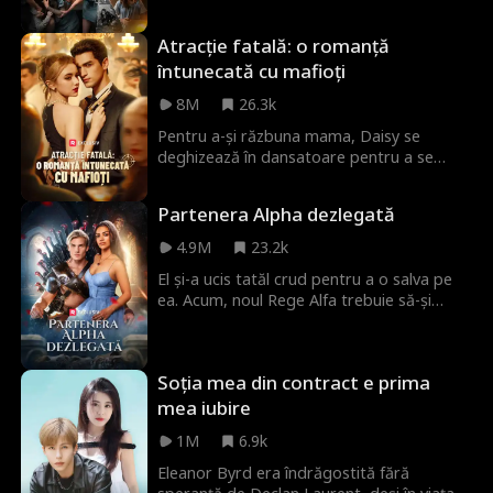
avocat de succes cu miliarde la dispoziție.
Dar nu doar atât, el are o răzbunare rece
Atracție fatală: o romanță
și dură împotriva ei... pentru că l-a
înjunghiat.
întunecată cu mafioți
8M
26.3k
Pentru a-și răzbuna mama, Daisy se
deghizează în dansatoare pentru a se
apropia de periculosul șef mafiot, Hogan.
Deși suspectează intențiile lui Daisy, Hogan
Partenera Alpha dezlegată
se simte irezistibil atras de farmecul ei
mortal. Va reuși Daisy să plece
4.9M
23.2k
nevătămată sau va fi prinsă în pasiune cu
El și-a ucis tatăl crud pentru a o salva pe
Hogan?
ea. Acum, noul Rege Alfa trebuie să-și
ascundă perechea predestinată și să
folosească o falsă Luna ca momeală
pentru a o menține în viață. Dar, în timp ce
Soția mea din contract e prima
el este plecat la luptă, ea este descoperită
de Falsa Luna și torturată brutal. Va putea
mea iubire
ea să supraviețuiască suficient de mult
1M
6.9k
pentru întoarcerea Regelui Alfa și
răzbunarea sa?
Eleanor Byrd era îndrăgostită fără