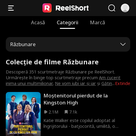
Acasă
Categorii
Marcă
Răzbunare
Colecție de filme Răzbunare
Descoperă 351 scurtmetraje Răzbunare pe ReelShort.
Urmărește în binge top scurtmetraje precum
Am cucerit
inima unui multimilionar
,
Ne vom iubi iar și iar
și
Gătin
...
Extinde
Moștenitorul pierdut de la
Kingston High
2.1M
7.1k
Katie Walker este copilul adoptat al
îngrijitorului - batjocorită, umilită, o
nimeni. Apoi, frații Maddox, cei de aur,