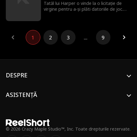
să reziste atracției dintre ei?
Tatăl lui Harper o vinde la o licitație de
virgine pentru a-și plăti datoriile de joc.
Soarta ei este pecetluită până când Lucca
Saviano, șeful mafiei italiene, intervine să o
salveze. Dar ce vrea cel mai periculos om
din lumea interlopă de la Harper?
1
2
3
...
9
DESPRE
ASISTENȚĂ
© 2026 Crazy Maple Studio™, Inc. Toate drepturile rezervate.