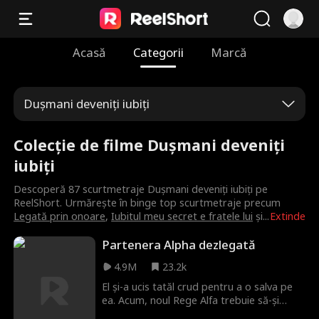
Acasă
Categorii
Marcă
Dușmani deveniți iubiți
Colecție de filme Dușmani deveniți
iubiți
Descoperă 87 scurtmetraje Dușmani deveniți iubiți pe
ReelShort. Urmărește în binge top scurtmetraje precum
Legată prin onoare
,
Iubitul meu secret e fratele lui
și
...
Extinde
Partenera Alpha dezlegată
4.9M
23.2k
El și-a ucis tatăl crud pentru a o salva pe
ea. Acum, noul Rege Alfa trebuie să-și
ascundă perechea predestinată și să