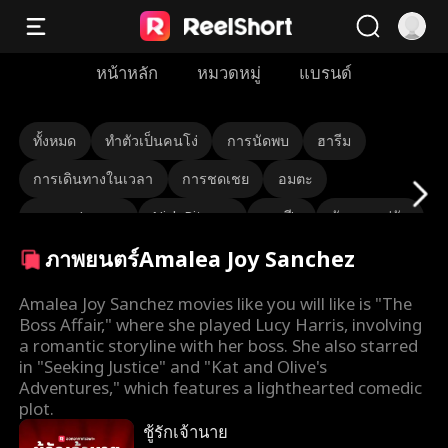
หน้าหลัก
หมวดหมู่
แบรนด์
ทั้งหมด
ทำตัวเป็นคนโง่
การนัดพบ
ฮารีม
การเดินทางในเวลา
การชดเชย
อมตะ
นายพล/พลเอก
Nick Ritacco
มาเฟีย
ศัตรูของคู่รัก
ภาพยนตร์Amalea Joy Sanchez
การกลับชาติมาเกิด
Roman Chsherbakov
Grace Swanson
Autumn Noel
ซีอีโออึด
Amalea Joy Sanchez movies like you will like is "The
Boss Affair," where she played Lucy Harris, involving
รักสามเส้า
ทายาท/นักสังคมสงเคราะห์
a romantic storyline with her boss. She also starred
in "Seeking Justice" and "Kat and Olive's
Lauren Farmer
Alexandria Watts
Adventures," which features a lighthearted comedic
plot.
Rose Marie Guess
ความรักหลังแต่งงาน
Tear-Jerker
ชู้รักเจ้านาย
ตัวตนที่ซ่อนอยู่
เกิดใหม่
คนรักโชคชะตา