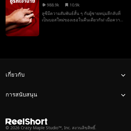
988.9k
10.9k
John Machesky
Luke Charles Stafford
ลูซีมีความสัมพันธ์สั้น ๆ กับผู้ชายหนุ่มลึกลับที่
เป็นบอสใหม่ของเธอในคืนเดียวกัน! เมื่อความ
Ethan Kirschbaum
Jey Reynolds
Freddy Piazza
รักค่อย ๆ เกิดขึ้นในที่ทำงาน พวกเขาจะ
สามารถต้านทานความสัมพันธ์ของพวกเขาได้
อาชญากรรมลอร์ด
Alexander Trumble
เร่าร้อน
หรือไม่?
Julia Lynn Clarke
โรแมนติก
Jarred Harper
Grady Eldridge
Daniela Couso
Avery Lynch
รุ่นพ่อสุดฮอต
Ryan Watson Henderson
เกี่ยวกับ
Payton Morelli
วิทยาเขตโรแมนติก
ช่องว่างอายุ
นางเอกเข้มแข็ง
Noam Sigler
การสนับสนุน
Isabella De Souza Moore
มังกร
เพื่อนถึงคนรัก
เด็กอัจฉริยะ
ความรักหลังการหย่าร้าง
คู่รักตามสัญญา
Nicholas Rodriguez
การตั้งครรภ์
© 2026 Crazy Maple Studio™, Inc. สงวนลิขสิทธิ์.