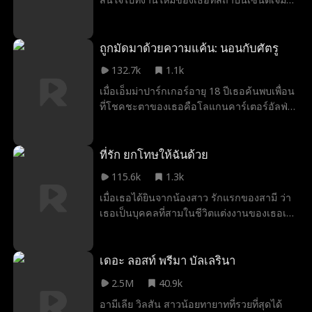
อาจสายเกินไปที่เขาจะบอกเธอว่าที่จริงแล้วเขา
John William DiCaro
Brittany Marsicek
อันทรงเกียรติ ทุกอย่างเปลี่ยนไปเมื่อทิโมธี วูล์ฟ
รักเธอมาตลอด
ราชาแห่งโรงเรียนตัดสินใจว่าเขาต้องการเธอ
Courtney Carl
Nova Gaver
Kirsten Schaffer
มันเป็นสิ่งต้องห้าม เป็นสิ่งต้องห้าม แต่ยิ่งกว่า
ถูกมัดมาด้วยความแค้น: นอนกับศัตรู
นั้น... ชาร์ล็อตต์มีความลับดำมืดที่อาจทำลาย
Amalea Joy Sanchez
มนุษย์หมาป่า
ออฟฟิศโรแมนติก
132.7k
1.1k
พวกเขาทั้งสองได้
เมื่อเอ็มม่าปาร์กเกอร์อายุ 18 ปีเธอค้นพบเพื่อน
Levi Peterson
ชาย
Douglas Jung
Kasey Esser
ที่โชคชะตาของเธอคือโลแกนคาร์เตอร์อัลฟ่า
Addison Bowman
Samantha Drews
BDSM
ของแพ็คของเธอ แต่ความสุขนั้นมีอายุสั้นเมื่อ
โลแกนปฏิเสธเธอให้เธออีกคนหนึ่งเธอหมาป่า
การแต่งงานแบบแฟลช
โอกาสครั้งที่สอง
ละครยุค
หลังจากนั้นไม่นานเอ็มม่าก็รู้ว่าเธอไม่ใช่
ที่รัก ยกโทษให้ฉันด้วย
หมาป่าธรรมดาและผู้คนอันตรายหลายคน
Richard Sharrah
ร่วมสมัย
แวมไพร์
ความลึกลับ
115.6k
1.3k
กำลังตามเธอมา อัลฟ่าโลแกนปฏิเสธเอ็มม่าดัง
เมื่อเธอได้ยินจากน้องสาว รักแรกของสามี ว่า
นั้นทำไมเขาถึงเต็มใจที่จะเสี่ยงต่อการรักษา
สามีผู้ปกป้อง
ผู้หญิงอิสระ
มีความสุขและไร้ปัญหา
เธอเป็นบุคคลที่สามในชีวิตแต่งงานของเธอเอง
เอ็มม่าให้ปลอดภัย?
Molly Jass
Alec Badalov
เรื่องชู้สาว
เป็นคนที่ทำลายความสัมพันธ์ของคนอื่นและ
ทำให้คนรักของสามีต้องเสียชีวิตโดยไม่ได้ตั้งใจ
นักรบซุปเปอร์
ดราม่าการแพทย์
พ่อแม่ที่ทุ่มเท
โลกของเธอก็พังทลายลง ประกอบกับการดูถูก
เดอะ ลอสท์ พรีมา บัลเลรินา
และการเหยียดหยามของสามี ในที่สุดเธอก็
นักกีฬา
ละคร
ครอบครัว
2.5M
40.9k
เลือกที่จะจบชีวิตของเธอเอง สามีของเธอคิดว่า
อามีเลีย วิลสัน สาวน้อยทายาทที่รวยที่สุดได้
เธอแค่โวยวาย จึงไม่แยแสและโล่งใจที่เธอไม่
การเมืองประธานาธิบดีกับราชวงศ์
รักหวานๆ