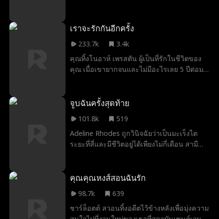
Britney Rae Carrera
Ella Frazee
Noah Fearnley
ทรัพย์สิน และคอยช่วยเหลือสนับสนุนเขาจน
ก้าวขึ้นมาเป็นผู้จัดการใหญ่ของเกื้อนรากุลกรุ๊ป
Seth Edeen
Nicholas Garabedian
Cameron Saffle
แต่ในวันครบรอบแต่งงานห้าปี ธาวินที่ไป
เราจะรักกันอีกครั้ง
ทำงานต่างถิ่นนานถึงครึ่งปีกลับพาลลิน อดีต
แฟนตาซี
มหาเศรษฐี
คู่นอนคืนเดียว
ความจำเสื่อม
233.7k
3.4k
คนรักที่กำลังตั้งครรภ์ได้สามเดือนกลับมาที่บ้าน
คุณทิ้งโนอาห์ เพรสตัน ผู้เป็นที่รักในชีวิตของ
และบีบบังคับให้กวินตาสละตำแหน่งภรรยาให้
Multiple Identities
นักขุดทอง
Brandon Runkel
คุณ เมื่อเขายากจนและไม่มีอะไรเลย 5 ปีต่อมา
Nicolas Sellar
พิษ
John Palmer
Marc Herrmann
ตอนนี้เขาเป็นมหาเศรษฐีที่กำลังมองหาบริษัท
ของคุณและทำให้ชีวิตของคุณเหมือนอยู่ใน
Ashley Michelle Grant
Brooke Moltrum
นรก คุณจะบอกความจริงกับเขาว่าทำไมคุณถึง
จูบฉันครั้งสุดท้าย
ทิ้งเขาไปจริงๆ หรือมันสายเกินไปสำหรับ
ผู้บงการทางอาญา
แก้แค้น
ฮาเร็มย้อนกลับ
แม่บ้าน
101.8k
519
โอกาสแห่งความรักครั้งที่สอง?
Adeline Rhodes ถูกวินิจฉัยว่าเป็นมะเร็งไต
Sarah Evans
Maryana Dvorska
ลูกเขย
ข้อห้าม
ระยะที่สี่และมีชีวิตอยู่ได้เพียงไม่กี่เดือน สามี
ที่รักในวัยเด็ก
รอม-คอม
หญิง
ยาจกสู่ความร่ำรวย
ของเธอ Blake Rhodes ดูเหมือนจะสนใจแต่
Rebecca น้องสาวต่างแม่ที่ Adeline ต้อง
Alena Savostikova
Candace Mizga
บริจาคเลือดให้ตลอดเวลา Blake เข้าใจผิดว่า
คุณคุณหงส์สอนฉันรัก
Adeline เป็นผู้หญิงที่คิดแต่เรื่องเงิน และเธอคิด
Alexandra Shydlovska
ทายาท
หญิงสาวผู้บริสุทธิ์
98.7k
639
ว่าเขาไม่เคยรักเธอเลย ทุกอย่างเปลี่ยนไปเมื่อ
ชาร์ล็อตต์ สวอนทิ้งอดีตไว้ข้างหลังเพื่อมุ่งความ
Blake รู้ว่า Adeline กำลังจะตาย แต่บางทีมัน
Analisa Wall
พลังพิเศษ
หวาน
Mario Silva
สนใจไปที่งานใหม่ของเธอที่สถาบันเซนต์เจมส์