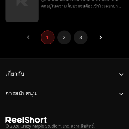
มูสิคัล
Reality Show
โรแมนติกดาร์ก
ตกอยู่ในความเจ็บปวดจนต้องเข้าโรงพยาบาล
พยายามอย่างสิ้นหวังมาเป็นเวลานานถึง 20 ปี
พนักงานบริการ
ความรู้สึกที่ซ่อนอยู่
สมัยใหม่
จิตเวชและคลอดลูกสาว ห้าปีต่อมา พยายาม
เพื่อพาเอโลดีกลับคืนมา เธอก็กลับมา ยกเว้นว่า
ดิ้นรนเพื่ออยู่รอดกับลูกสาว คนที่เคยทำร้ายเธอ
ตอนนี้เธอเป็นซีอีโอมหาเศรษฐี มิส แอตกินส์
เจ้าของธุรกิจ
นักเต้น
Aaron Oberst
กลับมาอีกครั้ง หลังจากที่ทิ้งเธอไป รักแรกของ
และบริษัทของเธอกำลังจะทำลายบ้านที่เธอ
เธอกลายเป็นทนายชื่อดัง เมื่อพวกเขาบังเอิญ
เติบโตมา และเบาะแสเดียวที่เหลืออยู่ที่จะนำ
Jessica Jacoby
หมอ
Evan Wick
คาวบอย
1
2
3
เจอกันบนถนน พวกเขาจะสามารถกลับมารัก
ครอบครัวกลับมารวมกันอีกครั้ง
กันได้อีกหรือไม่?
นักเรียน
เพลย์บอย
รักครั้งแรก
นักแสดง
รักแรกพบ
ความตึงเครียดทางเพศที่รุนแรง
คุณพ่อเลี้ยงเดี่ยว
รัก-เกลียด
อีโรติก
ความลับ
เกี่ยวกับ
ความตื่นเต้น
การสนับสนุน
© 2026 Crazy Maple Studio™, Inc. สงวนลิขสิทธิ์.