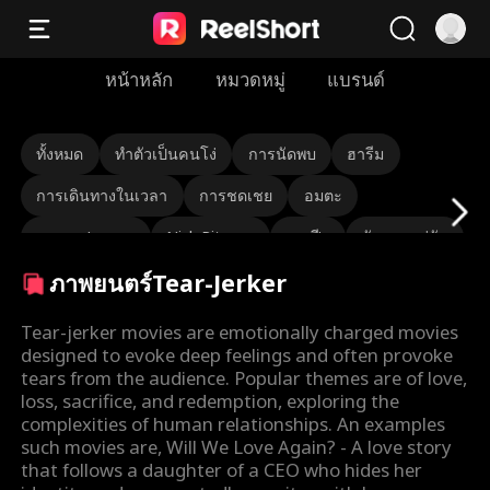
หน้าหลัก
หมวดหมู่
แบรนด์
ทั้งหมด
ทำตัวเป็นคนโง่
การนัดพบ
ฮารีม
การเดินทางในเวลา
การชดเชย
อมตะ
นายพล/พลเอก
Nick Ritacco
มาเฟีย
ศัตรูของคู่รัก
ภาพยนตร์Tear-Jerker
การกลับชาติมาเกิด
Roman Chsherbakov
Grace Swanson
Autumn Noel
ซีอีโออึด
Tear-jerker movies are emotionally charged movies
designed to evoke deep feelings and often provoke
รักสามเส้า
ทายาท/นักสังคมสงเคราะห์
tears from the audience. Popular themes are of love,
loss, sacrifice, and redemption, exploring the
Lauren Farmer
Alexandria Watts
complexities of human relationships. An examples
such movies are, Will We Love Again? - A love story
Rose Marie Guess
ความรักหลังแต่งงาน
Tear-Jerker
that follows a daughter of a CEO who hides her
ตัวตนที่ซ่อนอยู่
เกิดใหม่
คนรักโชคชะตา