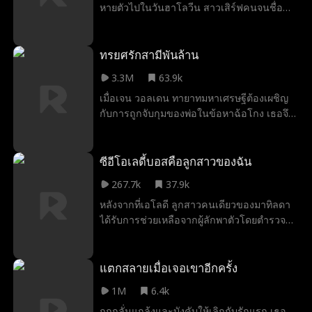
หายตัวไปในวันฮาโลวีน สาวเสิร์ฟคนจนชื่อ
อยู่ แต่ถึงอย่างนั้น เขาค่อยๆ ตระหนักว่าความ
คุณพ่อเลี้ยงเดี่ยว
ความตื่นเต้น
ธุรกิจ
วัยรุ่น
เจนนิเฟอร์ได้พบเธอเข้าและลักพาตัวอามีเลีย
รัก ที่เขามีต่อเธอไม่อาจลืมได้ เมื่อเขาเริ่มตาม
เพื่อให้ลูกสาวของเธอ ได้ถูกอุปการะโดย
หาเธอ เขาก็พบว่าเธอเสียชีวิตไปแล้ว ในความ
สยองขวัญ
LGBT
เรื่องราวการกลับมาเกิดใหม่
ครอบครัวของอามีเลียและใช้ชีวิตอย่างหรูหรา
ทรยศรักสามีพันล้าน
เป็นจริง เธอได้รับการช่วยเหลือจากการ
หลังจากนั้นสิบสามปี อามีเลียในตอนนี้กลาย
พยายามฆ่าตัวตาย และได้ใช้ชีวิตอย่างลับๆ ใน
ธุรกิจ
ระทึกขวัญ
เข้าใจผิดว่าเป็นคนอื่น
3.3M
63.9k
เป็นแชมป์นักบัลเล่ต์ และต้องเผชิญการกลั่น
อีกเมืองหนึ่ง น้องสาวผู้ชั่วร้ายได้วางแผน ให้
เมื่อเจน วอลเดน ทายาทมหาเศรษฐีต้องเผชิญ
แกล้งจากครอบครัวแท้ๆและทายาทจอมปลอม
เกิดอุบัติเหตุทางรถยนต์เพื่อฆ่าเธอและขโมย
การเติบโตเป็นผู้ใหญ่
ย้อนเวลากลับไป
มิตรภาพ
กับการถูกจับกุมของพ่อในข้อหาฉ้อโกง เธอจึง
ในที่สุดครอบครัวของอามีเลียก็ได้ค้นพบความ
ความรักของสามี แต่เธอก็รอดมาได้อย่างน่า
โปรดของกลุ่ม
ความจริงใจ
ดราม่าครอบครัว
ต้องต่อสู้กับโรคมะเร็งและการตั้งครรภ์ที่เป็น
จริงและขอให้เธอให้อภัย...
อัศจรรย์ แม้ว่าจะสูญเสียความทรงจำก็ตาม
ความลับโดยไม่มีเงินสนับสนุนใดๆ เพื่อปกป้อง
โดยลืมอะไรไปบ้างนอกจากสามีของเธอ ตอนนี้
สลับร่าง
เพื่อนบ้าน
เด็กหาย
ความรักพิษ
คู่หมั้นและบริษัทใหม่ของเขาจากชีวิตที่พัง
ซีอีโอเลดี้บอสคือลูกสาวของฉัน
สามีของเธอได้ออกเดินทางไกล เพื่อตามหาเธอ
พินาศของเธอ เจนจึงวางแผนสร้างเรื่องราว
กลับคืนมา... เขาจะสามารถได้รับการให้อภัย
ตัวประกอบ
รู้สึกดี
ต้องห้าม
267.7k
37.9k
นอกใจเพื่อให้เขาหมดรักเธอ แต่ผ่านไปหลายปี
จากเธอ และจุดประกายความรักของเธอขึ้นมา
หลังจากที่เอโลดี ลูกสาวคนเดียวของมาทิลดา
แม้ว่าวินเซนต์จะกลายเป็นมหาเศรษฐีแล้ว เขา
ใหม่ได้หรือไม่
หนุ่มหล่อประจำโรงเรียน
วิทยาเขต
คนดัง
ได้รับการช่วยเหลือจากผู้ลักพาตัวโดยตำรวจ
ก็ยังไม่ลืมเจน แล้วเจนจะทำอย่างไร เมื่อวิน
แกล้งเป็นแฟน
หลายตัวตน
ธีมคริสต์มาส
ท้องถิ่น เธอถูกส่งไปอยู่ในสถานสงเคราะห์
เซนต์รู้เข้าว่าเขาดันมีลูกชายอายุ 7 ขวบ ชื่อดี
ชั่วคราวและไม่มีใครพบเห็นเธออีกเลย มาทิ
แลน
การเอาตัวรอด
ราชวงศ์/ขุนนาง
สายไปแล้ว
ลดาและคาร์สัน ลูกชายของเธอไม่เคยหยุดตาม
แตกสลายเมื่อเจอเขาอีกครั้ง
หาเธอเลย พวกเขาใช้เงินทุกบาททุกสตางค์ไป
พี่น้องต่างสายเลือด
ไม่ย่อท้อ
ศัลยแพทย์
ทหาร
1M
6.4k
กับโปสเตอร์และการสืบสวนนักสืบเอกชนจน
ถูกกลั่นแกล้งและบังคับให้เลิกกับรักแรก เธอ
พวกเขาอดอาหารตาย จากนั้น หลังจาก