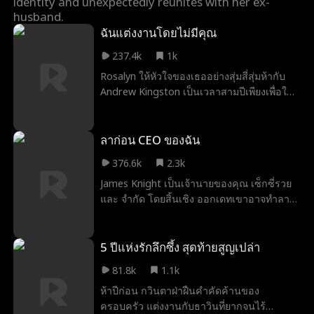
identity and unexpectedly reunites with her ex-
husband.
John Machesky
Luke Charles Stafford
ฉันแต่งงานโดยไม่มีคุณ
Ethan Kirschbaum
Jey Reynolds
Freddy Piazza
237.4k
1k
Rosalyn ให้หัวใจของเธออย่างสุ่มสี่สุ่มห้ากับ
อาชญากรรมลอร์ด
Alexander Trumble
เร่าร้อน
Andrew Kingston เป็นเวลาสามปีเพียงเพื่อให้
Julia Lynn Clarke
โรแมนติก
Jarred Harper
เขาละทิ้งเธอเหมือนเธอไม่มีอะไรเลย ในงาน
แต่งงานของเธอกับคนอื่นเขาปรากฏตัวขึ้นเพื่อ
Grady Eldridge
Daniela Couso
Avery Lynch
บอกเธอว่า ... เธอเป็นทุกอย่างกับเขามาตลอด?
ลาก่อน CEO ของฉัน
รุ่นพ่อสุดฮอต
Ryan Watson Henderson
376.6k
2.3k
James Knight เป็นเจ้านายของคุณ เซ็กซี่รวย
Payton Morelli
วิทยาเขตโรแมนติก
ช่องว่างอายุ
และ จำกัด โดยสิ้นเชิง ออกเดทเขาอาจทำลาย
นางเอกเข้มแข็ง
Noam Sigler
อาชีพของคุณ แต่การรักเขาจะทำให้หัวใจของ
คุณแตกสลายอย่างแน่นอน เพราะมีอะไรเลว
Isabella De Souza Moore
มังกร
เพื่อนถึงคนรัก
ร้ายไปกว่าการรู้ว่าคุณต้องการอะไรนอกจากรู้
5 ปีแห่งรักลึกซึ้ง สุดท้ายสูญเปล่า
ว่าคุณไม่สามารถมีได้?
เด็กอัจฉริยะ
ความรักหลังการหย่าร้าง
คู่รักตามสัญญา
81.8k
1.1k
ห้าปีก่อน กวินตาฝ่าฝืนคำคัดค้านของ
Nicholas Rodriguez
การตั้งครรภ์
ครอบครัว แต่งงานกับธาวินที่ยากจนไร้