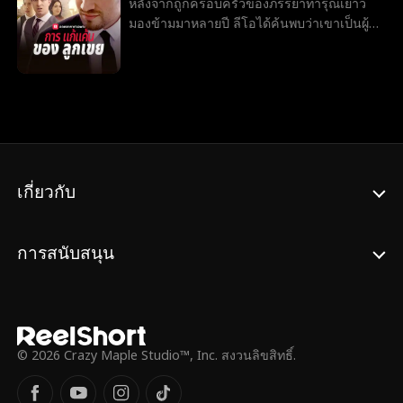
หลังจากถูกครอบครัวของภรรยาทารุณเยาว์
มองข้ามมาหลายปี ลีโอได้ค้นพบว่าเขาเป็นผู้รับ
John Machesky
Luke Charles Stafford
มรดกที่มีค่ามากๆ แล้วเป็นเวลาของการแก้
แค้น!
Ethan Kirschbaum
Jey Reynolds
Freddy Piazza
อาชญากรรมลอร์ด
Alexander Trumble
เร่าร้อน
โรแมนติก
Jarred Harper
Julia Lynn Clarke
Grady Eldridge
Daniela Couso
Avery Lynch
เกี่ยวกับ
รุ่นพ่อสุดฮอต
Ryan Watson Henderson
Payton Morelli
วิทยาเขตโรแมนติก
ช่องว่างอายุ
การสนับสนุน
นางเอกเข้มแข็ง
Noam Sigler
Isabella De Souza Moore
มังกร
เพื่อนถึงคนรัก
เด็กอัจฉริยะ
ความรักหลังการหย่าร้าง
คู่รักตามสัญญา
© 2026 Crazy Maple Studio™, Inc. สงวนลิขสิทธิ์.
Nicholas Rodriguez
การตั้งครรภ์