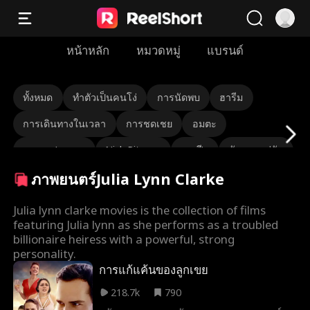
หน้าหลัก
หมวดหมู่
แบรนด์
ทั้งหมด
ทำตัวเป็นคนโง่
การนัดพบ
ฮารีม
การเดินทางในเวลา
การชดเชย
อมตะ
นายพล/พลเอก
Nick Ritacco
มาเฟีย
ศัตรูของคู่รัก
ภาพยนตร์Julia Lynn Clarke
การกลับชาติมาเกิด
Roman Chsherbakov
Grace Swanson
Autumn Noel
ซีอีโออึด
Julia lynn clarke movies is the collection of films
featuring Julia lynn as she performs as a troubled
รักสามเส้า
ทายาท/นักสังคมสงเคราะห์
billionaire heiress with a powerful, strong
personality.
Lauren Farmer
Alexandria Watts
การแก้แค้นของลูกเขย
Rose Marie Guess
ความรักหลังแต่งงาน
Tear-Jerker
218.7k
790
ตัวตนที่ซ่อนอยู่
เกิดใหม่
คนรักโชคชะตา