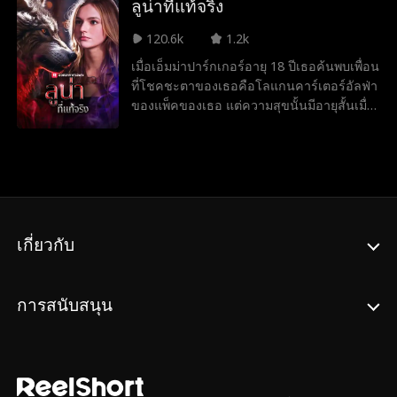
ลูน่าที่แท้จริง
หญิงสาวผู้บริสุทธิ์
Molly Jass
120.6k
1.2k
คู่รักตามสัญญา
Samantha Drews
เมื่อเอ็มม่าปาร์กเกอร์อายุ 18 ปีเธอค้นพบเพื่อน
ที่โชคชะตาของเธอคือโลแกนคาร์เตอร์อัลฟ่า
แวมไพร์
คู่นอนคืนเดียว
ของแพ็คของเธอ แต่ความสุขนั้นมีอายุสั้นเมื่อ
โลแกนปฏิเสธเธอให้เธออีกคนหนึ่งเธอหมาป่า
หลังจากนั้นไม่นานเอ็มม่าก็รู้ว่าเธอไม่ใช่
การตั้งครรภ์
ตัวตนที่ซ่อนอยู่
หมาป่าธรรมดาและผู้คนอันตรายหลายคน
กำลังตามเธอมา อัลฟ่าโลแกนปฏิเสธเอ็มม่า
ที่รักในวัยเด็ก
วิทยาเขตโรแมนติ
ดังนั้นทำไมเขาถึงเต็มใจที่จะเสี่ยงต่อการรักษา
เอ็มม่าให้ปลอดภัย?
ก
โอกาสครั้งที่สอง
ฮาเร็มย้อนกลับ
เกี่ยวกับ
Julia Lynn Clarke
ละครยุค
การสนับสนุน
Britney Rae Carre
Noah Fearnley
ra
Seth Edeen
Marc Herrmann