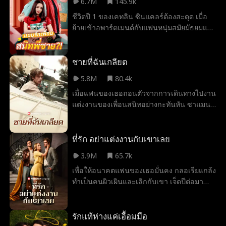
6.7M
145.9k
เป็นนักกีฬาฮอกกี้ชื่อดัง มาปรากฏตัวในคลินิก
ชีวิตปี 1 ของเคทลิน ซินแคลร์ต้องสะดุด เมื่อ
ของเธอเพื่อขอความช่วยเหลือ เมื่อความรู้สึก
ย้ายเข้าอพาร์ตเมนต์กับแฟนหนุ่มสมัยมัธยมแล้ว
เก่าถูกจุดประกายขึ้นอีกครั้ง โชคชะตาก็ได้
จับได้ทันทีว่าเขานอกใจ เธอจึงจำใจย้ายไปอยู่
นำพาทั้งสองให้ต้องมาผูกพันกันด้วยสัญญาฉบับ
กับพี่ชายและต้องแชร์ห้องกับเพื่อนสนิทของเขา
หนึ่ง ทำให้ความรักที่ไม่สมหวังของพวกเขาได้มี
ซึ่งเรียนป.โทที่เดียวกัน เมื่อความรู้สึกแอบรักวัย
ชายที่ฉันเกลียด
โอกาสครั้งที่สอง ยิ่งเวลาผ่านไปถ่านไฟเก่า
เด็กปะทุขึ้นอีกครั้ง เคทลินและโคลต้องประคับ
ระหว่างเบญจมาศกับอนุวัฒน์ก็ยิ่งปะทุแรงขึ้น
5.8M
80.4k
ประคองความสัมพันธ์ครั้งใหม่ โดยมีแฟนเก่า
เรื่อยๆ แต่ทั้งคู่ต้องตัดสินใจว่าการเริ่มต้นใหม่
เมื่อแฟนของเธอถอนตัวจากการเดินทางไปงาน
สุดแสบ แก๊งสาวขี้วีน และที่แย่ที่สุดคือพี่ชาย
ครั้งนี้จะทำให้ความรักที่หลับใหลมานานของ
แต่งงานของเพื่อนสนิทอย่างกะทันหัน ซาแมน
ของเธอเองคอยขัดขวาง
พวกเขาเบ่งบานและยั่งยืนได้หรือไม่
ธา สไมล์สต้องขับรถจาก LA ไป NYC กับผู้ชาย
ที่เธอพยายามลืมมาตลอดห้าปี ผู้ชายที่เธอเคยมี
ค่ำคืนลับๆ ด้วยในฤดูร้อน ผู้ชายที่เธอให้เขา
ที่รัก อย่าแต่งงานกับเขาเลย
เป็นคนแรกในทุกๆ อย่าง: ทริสตัน มอนต์โกเม
3.9M
65.7k
อรี่ พี่ชายของเพื่อนสนิทของเธอ! ระหว่างความ
เพื่อให้อนาคตแฟนของเธอมั่นคง กลอเรียแกล้ง
จงรักภักดีและความรู้สึกที่กลับมาอีกครั้ง (ซึ่ง
ทำเป็นคนผิวเผินและเลิกกับเขา เจ็ดปีต่อมา
อาจจะเป็นทั้งสองฝ่าย?) ต่อทริสตัน ซาแมนธา
เธอถูกบังคับให้แต่งงานแบบคลุมถุงชน แล้วพบ
ต้องตัดสินใจว่าเธอจะยังคงใช้ชีวิตเพื่อตอบ
ว่าลุงของคู่หมั้นคือแฟนเก่าที่ประสบความ
สนองคนอื่น หรือจะทำอะไรเพื่อตัวเองบ้างสัก
สำเร็จแล้ว เมื่อความรู้สึกเก่ากลับมาและความ
รักแท้ห่างแค่เอื้อมมือ
ครั้งในชีวิต?!
เข้าใจผิดคลี่คลาย ทั้งสองถูกดึงกลับมาหากัน