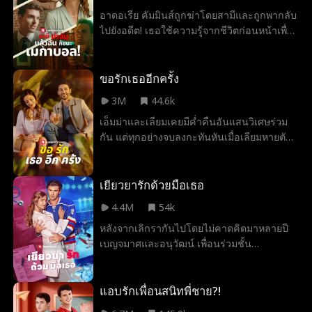
อาดอเรีย คัมมินส์ถูกฆ่าโดยสามีและถูกพากลับ
ไปยังอดีต! เธอใช้ความรู้จากชีวิตก่อนหน้าเพื่อ
ลงโทษคนที่ทำร้ายเธอ โดยเริ่มต้นด้วยการชนะ
เลขเด็ด Mega ball! แล้วมาถึงเอไลจา สไนเด
อร์ ทนายความที่ดูเหมือนจะมีประโยชน์สำหรับ
ขอรักเธออีกครั้ง
เธอ แต่มีสิ่งบางอย่างเกี่ยวกับเขา...ที่ดูเหมือนจะ
3M
44.6k
รู้จักกันมาก่อน
เอ็มม่าและเลียมเคยมีค่ำคืนอันแสนวิเศษร่วม
กัน แต่ทุกอย่างจบลงกะทันหันเมื่อเลียมหายตัว
ไปในเช้าวันรุ่งขึ้นโดยไม่มีคำอธิบาย หกเดือน
ต่อมา ทั้งคู่ได้กลับมาพบกันอีกครั้งในงาน
แต่งงานของน้องสาวเอ็มม่า ที่ซึ่งเลียมรับหน้าที่
เยียวยารักด้วยมือเธอ
เป็นเพื่อนเจ้าบ่าว เมื่อความรู้สึกที่ยังค้างคาใจ
4.4M
54k
กลับมาอีกครั้ง เอ็มม่าจึงตัดสินใจขอให้เลียม
หลังจากเลิกรากันไปโดยไม่คาดคิดมาหลายปี
แกล้งเป็นคู่เดทในงานแต่งงาน เพื่อให้แฟนเก่า
เบญจมาศและอนุวัฒน์ เพื่อนร่วมชั้น
ของเธอเลิกตามตื๊อเสียที
มหาวิทยาลัยที่เคยตกหลุมรักกันตั้งแต่แรกพบ
ก็ได้กลับมาพบกันอีกครั้งโดยบังเอิญ เบญจมาศ
ซึ่งตอนนี้เป็นหมอที่ประสบความสำเร็จกลับต้อง
แอบรักเพื่อนสนิทพี่ชาย?!
ตกตะลึง เมื่ออนุวัฒน์รักแรกของเธอที่ปัจจุบัน