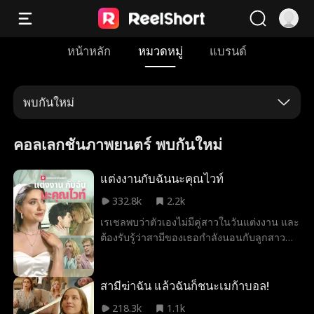
หน้าหลัก
หมวดหมู่
แบรนด์
พบกันใหม่
คอลเลกชันภาพยนตร์ พบกันใหม่
แต่งงานกับฉันนะคุณไวท์
332.8k
2.2k
เรเชลพบว่าตัวเองไม่มีคู่สาวในวันแต่งงาน และ
ต้องรับรู้ว่าสามีของเธอกำลังนอนกับลูกสาว
ของเธอเอง! ไม่อยากให้เป็นเรื่องขำๆในเมือง
ราเชลตัดสินใจที่จะดำเนินงานแต่งงานต่อ แต่มี
เพียงเรื่องเล็กๆน้อยๆที่เธอต้องทำ... หาคู่สาว
สามีฆ่าฉัน แล้วฉันก็ชนะเมก้าบอล!
ใหม่!
218.3k
1.1k