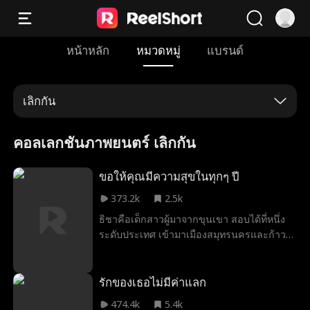
หน้าหลัก
หมวดหมู่
แบรนด์
เลิกกัน
คอลเลกชันภาพยนตร์ เลิกกัน
ขอให้คุณมีความสุขในทุกๆ ปี
373.2k
2.5k
ธิชาคือเด็กสาวผู้มาจากขุนเขา สอบได้ที่หนึ่ง
ระดับประเทศ เข้ามาเมืองสมุทรนครและก้าว
เข้าสู่มหาวิทยาลัยสมุทรนครเพื่อไล่ตามความ
ฝัน ทว่าเหตุการณ์บูลลี่ในรั้วมหาวิทยาลัยกลับ
ทำลายทุกอย่างของเธอลง การล่วงละเมิดในที่
รักของเธอไม่มีค่าแลก
ทำงาน? แฟนเก่าหลอกลวง? และในจังหวะนี้
474.4k
5.4k