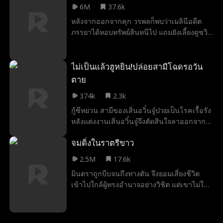
ซึ้งว่า ความเจ็บปวดเป็นเช่นไร จนต้องร่ำไห้
ความรู้สึกดีต่อกัน ทว่า อิ๋งอี้ กลับถูกพัดพาเข้าสู่
6M
37.6k
เห็น และขอแต่งงานกับเธอ ในที่ทำงานทีปกร
คร่ำครวญแทบขาดใจ
โลกปัจจุบันโดยไม่คาดคิด เขาใช้ตรามังกรและ
หลังจากออกจากคุก วรพลก็พบว่าเมลินีอดีต
เป็นคนเด็ดขาดเข้มแข็ง แต่พอกลับบ้านกลับ
กระบี่เซวียนหยวนยืนยันฐานะของตน ทำให้ทุก
ภรรยาได้หอบทรัพย์สินหนีไป แถมยังเลี้ยงดูชวิน
กลายเป็นผู้ชายที่เชื่อฟังภรรยาทุกอย่าง
คนตะลึงงัน
หนุ่มวัย 28 ปี และยังทำร้ายเขาอีกด้วย ในขณะ
ที่ใกล้ตาย รอยสักนักพรตบนแขนของเขาก็ได้
เปิดใช้งาน "ระบบเงินคืนสิบเท่า" เมื่อใช้เงินนี้
ไม่เป็นแล้วฮูหยิน!ปล่อยสามีโฉดรอวัน
เปย์ให้สาวๆ จะได้เงินคืนมาสิบเท่า หลังจากนั้
ตาย
นวรพลช่วยฟ้าใสชดใช้ค่ารองเท้า เหมามือถือ
374k
2.3k
และคอมพิวเตอร์ทั้งร้านให้เธอ รวมทั้งประมูล
แหวนพราวนภาในงานประมูลให้ วรพลยังเลี้ยง
กู้ซีหย่วน สามีของเสิ่นอวิ๋นจู๋ป่วยเป็นโรคเรื้อรัง
ลลิตา ประธานกลุ่มสื่อตระกูลเลิศ และเปย์ของ
หลังแต่งงานเสิ่นอวิ๋นจู๋จึงตัดสินใจลาออกจาก
ขวัญมูลค่าหลายสิบล้านให้กับสาลินีที่เป็นสตรีม
ตำแหน่งแม่ทัพน้อยอย่างเด็ดเดี่ยว และจากบ้าน
จมดิ่งในราตรีขาว
เมอร์ วรพลปรากฎตัวในงานเลี้ยงรุ่น งานโชว์
ไปสามปีเพื่อตามหายาวิเศษมารักษาเขา สามปี
รถ และงานประมูลต่างๆ เพื่อเอาคืนเมลินี ชวิน
ต่อมา ในตอนที่เสิ่นอวิ๋นจู๋ได้ยาและกลับมายัง
2.5M
17.6k
รวมถึงเจษฎาและอนันต์ที่เยาะเย้ยเขาหลายต่อ
สกุลกู้ กลับพบว่าสามีของตนได้ลักลอบคบชู้กับ
มินตราถูกบีบจนถึงทางตัน จึงยอมเสี่ยงชีวิต
หลายครั้ง วรพลยังเอาชนะใจฟ้าใส ลลิตา
ตู้เจวียนเอ๋อร์ หญิงสาวที่อ้างว่าเกิดมาพร้อม
เข้าไปใกล้ผู้ทรงอำนาจอย่างวิชิต แต่เขาไม่ใช่
สาลินี และยลลภา คุณหนูตระกูลรันได้อีกด้วย
ไข่มุกวิเศษและเป็นหญิงศักดิ์สิทธิ์ กู้ซีหย่วนถึง
คนที่เข้าถึงได้ง่าย ใครๆ ต่างพูดว่าวิชิตไร้หัวใจ
ในที่สุดเขาก็ซื้อบ้านเพื่ออยู่กับผู้หญิงทั้งสี่คน
กับให้เสิ่นอวิ๋นจู๋สละตำแหน่งภรรยาเอกให้ตู้เจวี
ไม่เกรงกลัวหน้าไหนไม่ว่าเทพหรือปีศาจ แม้เขา
ชีวิตเขาเปลี่ยนจากหน้ามือเป็นหลังมือ
ยนเอ๋อร์เพียงเพื่อให้เขาได้แต่งงานกับตู้เจวียน
จะรู้ดีว่า มินตรามีจุดประสงค์แอบแฝง แต่กลับ
เอ๋อร์ เมื่อต้องเผชิญกับการหักหลังของสามี เสิ่