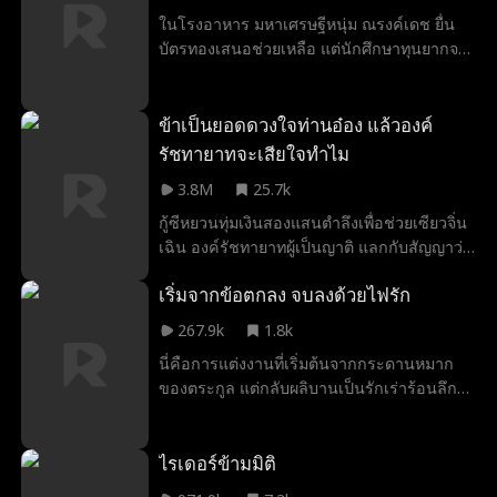
เองจู่ๆ ภาณุวัตรก็ปรากฏตัวขึ้นมา ผู้มีอำนาจ
ในโรงอาหาร มหาเศรษฐีหนุ่ม ณรงค์เดช ยื่น
กลับยอมก้มหัวให้ความรัก เขาบอกว่า ให้ผม
บัตรทองเสนอช่วยเหลือ แต่นักศึกษาทุนยากจน
เป็นบันไดให้คุณ จงใช้ทุกอย่างที่ผมมี แล้วไต่ขึ้น
อย่าง สุจิตรา ปัดมันทิ้งพร้อมตะคอกกราด “อย่า
ไปอย่าได้หยุดยั้ง ขอให้คุณมีความสุขในทุกๆ ปี!
เอาเงินเหม็น ๆ มาดูถูกฉัน!” บัตรทองร่วงลงพื้น
สดุดี — ทุกความฝันล้วนสามารถเป็นจริงได้
ฉัน ผู้จนกว่าเธอ รีบก้มเก็บ แล้วยื่นคืนให้เขา
ข้าเป็นยอดดวงใจท่านอ๋อง แล้วองค์
อย่างนอบน้อม แววตาของณรงค์เดชไหววูบ
รัชทายาทจะเสียใจทำไม
ก่อนเอ่ยเสียงเรียบ “ถ้าเธอพูดให้สุจิตรารับบัตร
3.8M
25.7k
ใบนี้ได้ ฉันจะอุปถัมภ์เธอด้วย ค่าเล่าเรียน ค่า
ใช้จ่าย… ฉันดูแลทั้งหมด” ฝั่งหนึ่งคือศักดิ์ศรีที่ไม่
กู้ซีหยวนทุ่มเงินสองแสนตำลึงเพื่อช่วยเซียวจิ่น
ยอมก้มหัวให้เงิน อีกฝั่งคือความจริงที่ต้องยอม
เฉิน องค์รัชทายาทผู้เป็นญาติ แลกกับสัญญาว่า
ศิโรราบเพื่ออยู่รอด ทางแยกของโชคชะตา…
เธอจะได้เป็นพระชายาแต่เพียงผู้เดียว แต่เมื่อ
เริ่มจากข้อตกลง จบลงด้วยไฟรัก
จึงเปิดออกต่อหน้าพวกเธอสองคน
เขากลับมาพร้อมความสำเร็จ กลับร่วมมือกับพ่อ
ของเธอ แย่งตำแหน่งและเกียรติยศทั้งหมดไป
267.9k
1.8k
มอบให้น้องสาวต่างมารดา เมื่อถูกคนรักและ
นี่คือการแต่งงานที่เริ่มต้นจากกระดานหมาก
ครอบครัวหักหลัง กู้ซีหยวนจึงตาสว่าง นางขน
ของตระกูล แต่กลับผลิบานเป็นรักเร่าร้อนลึกถึง
สมบัติออกจากจวน เตะชายชั่ว ช่วยแม่หย่าร้าง
จิตวิญญาณ เมื่อแพรวา ทนายความหญิงมาก
และทุ่มทองคำหมื่นตำลึงเพื่อซื้อตำแหน่งชายา
ความสามารถ ผู้เฉียบคมและโดดเด่น ดุจดั่ง
จากอ๋องเยี่ยนผู้เย็นชา นับจากนี้ นางจะวางแผน
กุหลาบงามที่มีหนาม ได้พบกับสิรภพ รัฐมนตรี
ไรเดอร์ข้ามมิติ
เอาคืนทุกคนที่ทำร้ายนางให้ต้องเสียใจจนวัน
ผู้ทรงอำนาจแห่งจิงโจว สุขุมลุ่มลึกดั่งมหาสมุทร
ตาย!