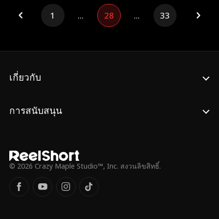
ยอมให้เธอเข้าใกล้ จากความดูแคลนและความ
นอวิ๋นจู๋จึงตัดสินใจหย่ากับเขาต่อหน้า
1
...
28
...
33
สัมพันธ์แบบเล่นๆ กลับก่อตัวเป็นแรงดึงดูด ชาย
สาธารณชนในวันแต่งงานของกู้ซีหย่วนและตู้
ผู้อยู่บนจุดสูงสุดกลับถูกดึงลงจากแท่นศักดิ์สิทธิ์
เจวียนเอ๋อร์
นับจากนั้น วิชิตก็กลายเป็นผู้คุ้มครองเธอ
ราวกับเทพเจ้า
เกี่ยวกับ
การสนับสนุน
© 2026 Crazy Maple Studio™, Inc. สงวนลิขสิทธิ์.