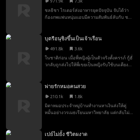
971.9k
7.3k
โชคชะตาก็ผลักดันทั้งสองเข้าสู่ “การนัดดูตัว”
ชลธิชา ไรเดอร์ส่งอาหารยุคปัจจุบัน จับได้ว่า
ที่ดูเหมือนเป็นเพียงการคลุมถุงชนทางการเมือง
ก้องภพแฟนหนุ่มแอบมีความสัมพันธ์ลับกับ ชล
เธอคือกุหลาบมีหนาม บนศาลว่าความเธอ
ลดา พี่สาวบุญธรรมของเธอ ด้วยความโศก
เฉียบขาด บนเส้นทางรักเธอเด็ดเดี่ยว ทว่าเมื่อ
เศร้าและโกรธแค้น ระหว่างไปส่งออเดอร์เธอ
เผชิญหน้ากับเจตจำนงของตระกูล กลับต้องเก็บ
ประสบอุบัติเหตุทางรถยนต์ หยกประจำตระกูล
บุตรีอนุชิงขึ้นเป็นเจ้าเรือน
ซ่อนประกายของตนเอง และยอมผูกพันธะหมั้น
เปล่งแสง พาเธอพร้อมกล่องส่งอาหารทะลุมิติ
หมายกับชายที่อายุมากกว่าเธอสิบสองปี ผู้ซึ่ง
491.8k
3.6k
ไปยังพระราชวังแห่งราชวงศ์ต้าเฉียน เธอเผลอ
ตามลำดับญาติแล้วอาจเรียกได้ว่า “อา”
ในชาติก่อน เมื่อพี่หญิงผู้เป็นตัวจริงตั้งครรภ์ กู้ฮั่
ใช้พิซซ่ารักษาอาการเบื่อพระกระยาหารของอิ๋
วกลับถูกส่งไปให้พี่เขยเป็นหญิงรับใช้บนเตียง
งอี้ฮ่องเต้ผู้ก่อตั้งราชวงศ์โดยไม่ตั้งใจ จึงหลีก
ไม่คาดคิดว่าคืนวันที่พี่หญิงให้กำเนิดบุตร จะ
เลี่ยงเคราะห์กรรมถึงชีวิตได้ชั่วคราว เพื่อ
กลายเป็นคืนสิ้นลมหายใจของนาง เมื่อได้กลับ
หาเงินค่ารักษาพยาบาลให้ศศิธร มารดาของ
มามีลมหายใจอีกครา กู่ฮั่วจึงวางแผนอย่างระ
พ่ายรักหมอคนสวย
เธอ ชลธิชาค้นพบว่ากล่องส่งอาหารสามารถ
แวดระวัง ค่อย ๆ ปั้นแต่งแผนการเริ่มจากทำให้
คง “คุณสมบัติพันปี” ของสิ่งของไว้ได้—ปิ่นโต
210.1k
1.8k
บิดาของพี่เขย ผู้เป็นท่านผู้มีอำนาจสูงส่ง
โบราณเมื่อนำกลับสู่โลกปัจจุบันกลับกลายเป็น
มิตาหมอประจำหมู่บ้านทำงานหาเงินส่งให้คู่
หลงกลจนยอมทุกอย่าง เพื่อเปิดทางให้นางได้
ของเก่าเลอค่า เธอจึงนำไปขายเพื่อบรรเทา
หมั้นอย่างวรเมธเรียนมหาวิทยาลัย แต่กลับไม่รู้
สมปรารถนาแต่งเข้าสู่เรือนตระกูลใหญ่ใน
ความเดือดร้อนเร่งด่วน เธอเดินทางไปมาระ
ว่าคู่หมั้นแต่งงานมีลูกไปแล้วในเมือง มิตา
ฐานะเจ้าเรือน จากนั้นนางจะช่วงชิงตำแหน่ง
หว่างอดีตกับปัจจุบัน นำไมโครเวฟ น้ำแร่ ไป
ตัดสินใจเลิกกับวรเมธเด็ดขาด ในระหว่างนั้น
บุตรีผู้สูงศักดิ์กลับคืน และเหวี่ยงคมดาบ
ช่วย อิ๋งอี้ แก้ปัญหาเรื่องอาหารและ
ด้วยความบังเอิญ มิตาได้ช่วยชีวิตทีปกรผู้ที่เป็น
เปย์ไม่ยั้ง ชีวิตผงาด
กวาดล้างทุกทิศทาง ให้คนไร้หัวใจทั้งหลายได้รู้
สถานการณ์ในสนามรบ ทั้งสองค่อย ๆ เกิด
คนใหญ่คนโต ทีปกรตกหลุมรักมิตาตั้งแต่แรก