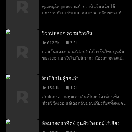
นั้น เธอได้พบรักกับจิ่วเชียนซุ่ย ลี่อู๋ย่าง ซึ่งท้าย
คุณหนูใหญ่แห่งจวนกั๋วกง เฉินจิ่นหนิง ได้
ที่สุดนำไปสู่การล่มสลายของจวนโหว จนเธอได้
แต่งงานกับแม่ทัพ และคอยช่วยเหลือเขาจนก้าว
ฐานันดรในราชวงศ์ พร้อมอยู่กับลี่อู๋ย่างอย่างมี
ขึ้นเป็นแม่ทัพผู้ยิ่งใหญ่แห่งยุค แต่กลับถูกสามี
ความสุขในท้ายที่สุด
และแม่สามีรังเกียจ ขณะตั้งครรภ์ เขากลับลุ่ม
หลงอนุ และถึงขั้นใส่ร้ายให้นางรับโทษแทน
วิวาห์หลอก ความรักจริง
ก่อนจะสั่งฆ่านางอย่างโหดเหี้ยม ความแค้นที่
612.5k
3.5k
ต้องตายอย่างอยุติธรรม ทำให้นางได้เกิดใหม่ดั่ง
ก่อนวันแต่งงาน นภัสสรจับได้ว่าธีรภัทร คู่หมั้น
หงส์คืนชีพ ครั้งนี้ นางสังหารพี่น้องจอมวางแผน
ของเธอ นอกใจไปกับนิชากร น้องสาวต่างแม่
กำจัดแม่เลี้ยงผู้โหดร้าย และทวงคืนสินเดิมของ
แถมเธอยังตั้งท้องอีกด้วย ความรักสิบปีพังทลาย
มารดา ชายชั่วและอนุ ต่างต้องตายภายใต้คม
ในชั่วข้ามคืน นภัสสรจึงตัดสินใจแก้แค้น
ดาบของนางทีละคน ในตอนท้ายยังมีฉากพิเศษ
นภัสสรบุกไปขวางรถของเมธัส ชายผู้ลึกลับใน
สิบปีรักไม่สู้รักเก่า
เมื่อเฉินจิ่นหนิง แม่ทัพหญิงดอกท้อซ่งซีซี และ
เมืองเจียงเฉิง พร้อมยื่นข้อเสนอแต่งงานตาม
ลั่วจิ่นซู หัวหน้าสูงสุดแห่งสำนักแพทย์เทียนจ้าน
154.1k
1.2k
สัญญา เธอต้องการอำนาจของตระกูลสินเพื่อ
มารวมตัวกัน พร้อมกับตัวละครลึกลับอย่าง
สิบปีแห่งความทุ่มเท กลั่นเป็นยาใจ เพียงเพื่อ
ทวงทุกอย่างคืน ส่วนเขาก็ต้องการภรรยาเพื่อ
อัจฉริยะแพทย์หญิง หยวนชิงหลิง
ช่วยชีวิตเธอ แต่เธอกลับมอบเกียรติยศทั้งหมด
เอาใจแม่ ทั้งสองต่างได้ในสิ่งที่ต้องการ และ
ให้กับรักครั้งเก่า! เพื่อบีบให้ภากรจากไป กวินถึง
ตกลงกันว่าจะร่วมมือกันทางธุรกิจเท่านั้น ไม่มี
กับปิดฮีตเตอร์ทั้งตึกในฤดูหนาว เมื่อเห็นว่ายา
ความรู้สึกมาเกี่ยวข้อง เมื่อต้องเผชิญหน้ากับ
ช่วยชีวิตเพียงหนึ่งเดียวของเธอกำลังจะเสื่อม
อ้อมกอดอาทิตย์ อุ่นหัวใจเธอผู้ไร้เสียง
การตอแยไม่เลิกของธีรภัทร และการบีบคั้น
สภาพในอุณหภูมิต่ำ ภากรพยายามขัดขวางสุด
จากครอบครัวตัวเอง นภัสสรก็เริ่มตอบโต้กลับ