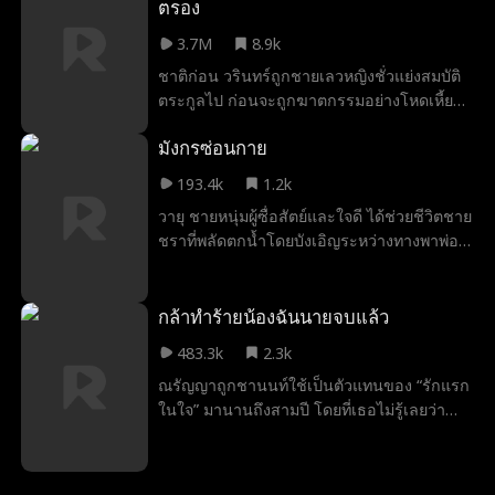
ตรอง
ที่คิด เพราะลู่หมิงหย่วนคือผู้มีอิทธิพลในโลก
3.7M
8.9k
ใต้ดิน และการยอมรับเฉินอี้เป็นลูกชายก็แฝงไว้
ด้วยเงื่อนไขอันเย็นชา เพื่อหาเงินรักษาแม่ที่ป่วย
ชาติก่อน วรินทร์ถูกชายเลวหญิงชั่วแย่งสมบัติ
หนัก เฉินอี้จึงจำต้องรับข้อเสนอและกลายเป็น
ตระกูลไป ก่อนจะถูกฆาตกรรมอย่างโหดเหี้ยม
หมากสำคัญของตระกูลลู่ จากเด็กหนุ่มที่เคยถูก
เมื่อได้เกิดใหม่อีกครั้ง วรินทร์แต่งงานแบบ
มังกรซ่อนกาย
เหยียดหยาม เขาค่อย ๆ ก้าวสู่เส้นทางอันตราย
สายฟ้าแลบกับธีธัช มหาเศรษฐีอันดับหนึ่งแห่ง
ที่เต็มไปด้วยเลือด การหักหลัง และการต่อสู้
เมืองเจียงเฉิง และตบหน้าคู่แค้นต่อหน้าผู้คน
193.4k
1.2k
เพื่อแม่และคนที่เขารัก เฉินอี้ไม่มีทางถอย แม้
เพื่อปกป้องบริษัทที่พ่อของเธอทิ้งเอาไว้ วรินทร์
วายุ ชายหนุ่มผู้ซื่อสัตย์และใจดี ได้ช่วยชีวิตชาย
ต้องเผชิญศัตรูมากเพียงใด เขาก็พร้อมเดิมพัน
จำเป็นที่จะต้องทำข้อตกลงเดิมพันให้สำเร็จ
ชราที่พลัดตกน้ำโดยบังเอิญระหว่างทางพาพ่อ
ทุกอย่าง จนชื่อของเขาเริ่มกลายเป็นเงาที่ทำให้
ภายในหกเดือน จากความช่วยเหลือของธีธัช
ไปหาหมอในเมือง เขาไม่คาดคิดเลยว่าชาย
ทั้งวงการหวาดหวั่น
เธอสามารถเอาชนะศัตรูทุกคนได้สำเร็จ สุด
ชราคนนั้นคือเจ้าสัวธนา มหาเศรษฐีที่รวยที่สุด
ท้ายวรินทร์และธีธัชได้มีลูกที่น่ารัก และใช้ชีวิต
ในเมืองไห่เฉิง เจ้าสัวจึงประกาศตามหาผู้มี
กล้าทำร้ายน้องฉันนายจบแล้ว
คู่ร่วมกันนับแต่นั้นมา
พระคุณทั่วเมือง และเมื่อได้พบกับวายุอีกครั้ง
483.3k
2.3k
เขาก็ประทับใจในความดีของวายุจนอยากให้
ณรัญญาถูกชานนท์ใช้เป็นตัวแทนของ “รักแรก
เขามารับช่วงต่อเป็นทายาท แต่ทว่าวายุที่ไม่รู้
ในใจ” มานานถึงสามปี โดยที่เธอไม่รู้เลยว่า
เรื่องนี้เลย เพื่อหาเงินมารักษาพ่อ เขาจึงยอม
ตนเองแท้จริงแล้วคือ “น้องสาวที่พลัดพราก”
แต่งงานเข้าบ้านตระกูลสุริยะในฐานะลูกเขย
ของไพลิน ผู้เป็นรักแรกในตำนาน เมื่อไพลิน
แต่งเข้า และต้องทนทุกข์กับการถูกกดขี่ข่มเหง
ทราบข่าวว่าน้องสาวของตนถูกกลั่นแกล้งและ
สารพัด แต่ตระกูลสุริยะที่ใจคอโหดเหี้ยมไม่