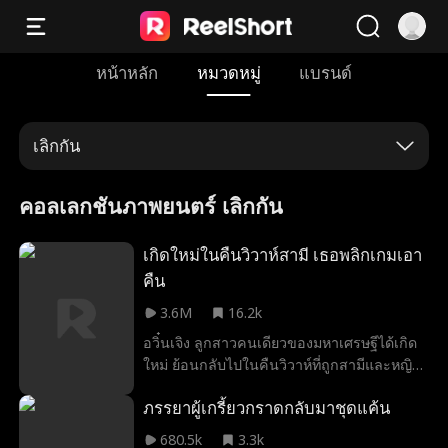
หน้าหลัก
หมวดหมู่
แบรนด์
เลิกกัน
คอลเลกชันภาพยนตร์ เลิกกัน
เกิดใหม่ในคืนวิวาห์สามี เธอพลิกเกมเอา
คืน
3.6M
16.2k
อวิ๋นเจิง ลูกสาวคนเดียวของมหาเศรษฐีได้เกิด
ใหม่ ย้อนกลับไปในคืนวิวาห์ที่ถูกสามีและหญิง
รักเก่าดูหมิ่นจนอับอาย เธอเตะเชิงเทียนล้ม
ภรรยาผู้เกรี้ยวกราดกลับมาชุดแค้น
ระเนระนาด ปฏิเสธการเข้าจวนโหว สาบานว่า
จะแก้แค้นและทวงคืนทุกอย่างคืน ในระหว่าง
680.5k
3.3k