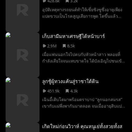
428.8k
3.2k
ชีวิต แต่กลับถูกต่อว่าหาว่าใจแคบ ขี้หึง! เมื่อ
โดยมีเมธัสคอยช่วยเหลือ ท่ามกลางการต่อสู้ที่
อุบัติเหตุทางรถยนต์ทําให้เซี่ยชิงซูซึ่งอายุเพียง
มองดูเธอที่ยืนมองอย่างเย็นชา ภากรก็ตาสว่าง
เต็มไปด้วยเล่ห์เหลี่ยมและการหักหลัง หัวใจที่
แปดขวบเป็นโรคสูญเสียการพูด โตขึ้นแล้ว
ในที่สุด! ความรักสุดซึ้งสิบปี สู้การกลับมาของ
เย็นชาของทั้งคู่กลับค่อย ๆ ใกล้ชิดกันจนเกิด
แต่งงานกับชานนท์ซึ่งโตมาด้วยกัน ภวินท์เดิมที
รักเก่าไม่ได้ ยาช่วยชีวิต กลับไร้ค่าดั่งธุลีดิน ใน
เป็นความรักขึ้น เมื่อความจริงทั้งหมดถูกเปิด
แค่ต้องการปกป้องเธออย่างเงียบ ๆ ไม่คิดว่า
วันที่ยาใจถูกทำลาย คือเวลาที่ต้องจากไปอย่าง
เผย คนทรยศในอดีตก็ได้รับผลกรรมที่ก่อไว้
หลังแต่งงานเพียง 3 ปี ชานนท์เปลี่ยนใจ ภวินท์
เก็บสามีมหาเศรษฐีได้หน้าบาร์
เด็ดเดี่ยว "รุ่งอรุณ ชีวิตของเธอ ต่อจากนี้ไปไม่
ส่วนนภัสสรและเมธัสก็ได้พบกับรักแท้และที่พัก
กลับประเทศทันที ค่อยๆ ได้รับความรักของศิริน
เกี่ยวกับฉันอีก" ตัวตนอีกด้านของเขาจะถือ
พิงใจจากการเยียวยากันและกัน
2.9M
8.5k
กำเนิดขึ้นใหม่ ตำนานแห่งวงการแพทย์
เมื่อแฟนนอกใจไปคบกับหัวหน้าสาว พลอยที่
"มิสเตอร์ซี" กลับมาแล้ว
กำลังเสียใจจนแทบขาดใจ ได้บังเอิญไปชนเข้า
กับอ้อมกอดของภูมินทร์ มหาเศรษฐีที่รวยที่สุด
ในเมืองจรัญหน้าบาร์ ทั้งสองเคยเจอกันในคุก
เมื่อครึ่งปีก่อน พลอยจึงรวบรวมความกล้าขอ
ลูกชู้ผู้ทวงแค้นสู่ราชาใต้ดิน
เขาแต่งงานแบบสายฟ้าแล่บ ภูมินทร์จึงตอบ
451.9k
4.3k
ตกลงอย่างง่ายดาย หลังงานเเต่งพลอยก็พบว่า
เฉินอี้เติบโตมาพร้อมตราบาป “ลูกนอกสมรส”
ชีวิตของเธอได้เปลี่ยนไปอย่างสิ้นเชิงราบรื่นขึ้น
เขากับแม่พึ่งพากันมาตลอด จนเมื่ออายุสิบแปด
เรื่อย ๆ ทำให้แฟนเก่าชั่ว ๆ กับชู้รักต้องโมโห
ลู่หมิงหย่วน พ่อแท้ ๆ ที่หายไปนานกลับปรากฏ
จนดิ้นพล่าน และที่คาดไม่ถึงยิ่งกว่านั้นคือสามี
ตัว ช่วยออกหน้าให้เขาต่อหน้าครูประจำชั้นที่
สายฟ้าแล่บของเธอนั้นมีเบื้องหลังที่ไม่ธรรมดา
ดูถูกคนจน และพาเขากลับเข้าสู่ตระกูลลู่ ทว่า
เกิดใหม่ก่อนวิวาห์ คุณหนูเย่ทั้งสวยทั้งส
เบื้องหลังคำว่า “ครอบครัว” กลับไม่อบอุ่นอย่าง