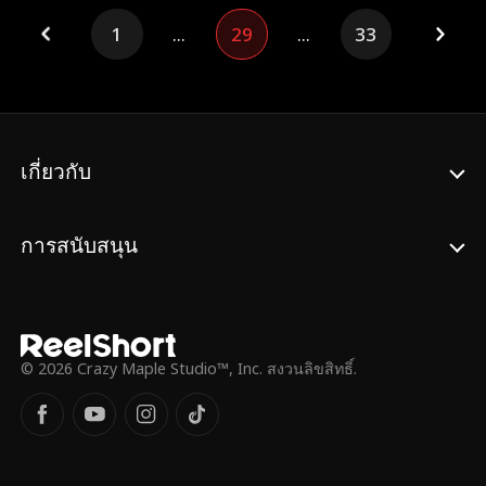
รังแก เธอซึ่งขึ้นชื่อว่าเป็น “พี่สาวผู้คลั่งรักน้อง”
เพียงแต่หลอกลวงวายุผู้มีพระคุณให้แต่งงานเข้า
1
...
29
...
33
ก็ระเบิดความโกรธอย่างเต็มที่ และสาบานว่า
มาเพื่อรับผิดชอบเรื่องที่ไม่ได้ก่อ แต่ยังแอบ
จะต้องทวงความยุติธรรมให้กับน้องสาวให้ได้
ทรมานพ่อของเขาที่ป่วยหนักจนเสียชีวิต ทั้งยัง
ในขณะเดียวกัน ณรัญญาก็ได้รับความรักและ
ดูถูกเหยียดหยามวายุในงานศพของพ่อเขาอย่าง
การปกป้องจากพี่สาวอย่างเต็มที่ จนค่อย ๆ พลิก
เปิดเผย เจ้าสัวธนาทนดูต่อไปไม่ไหวจึงยื่นมือ
ชีวิตก้าวสู่จุดสูงสุดของชีวิต และในที่สุดก็ได้พบ
เข้ามาช่วยวายุสั่งสอนคนตระกูลสุริยะ ทำให้
กับความรักที่แท้จริงของตนเองในแบบที่ควรจะ
ตระกูลสุริยะผูกใจเจ็บและเปลี่ยนเป้าหมายไปที่
เกี่ยวกับ
เป็น
บ้านประจำตระกูลของวายุ จากนั้นก็วางแผน
ชั่วร้ายต่างๆ นานาเพื่อทำร้ายเขา การกระทำ
อันโหดเหี้ยมครั้งแล้วครั้งเล่าของตระกูลสุริยะ
การสนับสนุน
ทำให้วายุได้เห็นธาตุแท้ของพวกเขา เขาจึงเริ่ม
เติบโตและตอบโต้กลับจนแข็งแกร่งขึ้นเรื่อยๆ
ขณะเดียวกันก็ได้แสดงความสามารถพิเศษให้
เจ้าสัวธนาได้เห็น จนกลายเป็นทายาทฟ้าลิขิต
ดังที่ปรมาจารย์ที่เจ้าสัวเชิญมาได้ทำนายไว้
© 2026 Crazy Maple Studio™, Inc. สงวนลิขสิทธิ์.