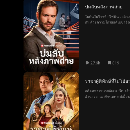
ปมลับหลังภาพถ่าย
ในคืนวันวิวาห์ กริฟฟิน วอล์ก
กัน ด้วยความโกรธแค้นเขาจึงคิ
เบลล่าที่เกิดกับอีธาน หนึ่งใน
คนต่างเชื่อว่ากริฟฟินตกเป็นเ
27.6k
819
ราชาผู้พิทักษ์ที่ไม่โอ้อ
อดีตทหารหน่วยพิเศษ "รีเปอร์"
อำนาจอาณาจักรเทค แต่เมื่อร