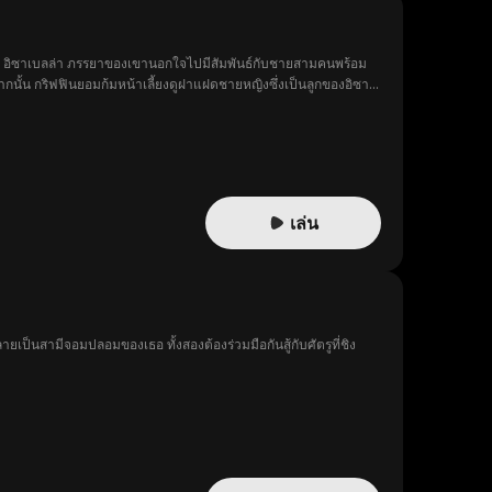
ขณะที่ อิซาเบลล่า ภรรยาของเขานอกใจไปมีสัมพันธ์กับชายสามคนพร้อม
ากนั้น กริฟฟินยอมก้มหน้าเลี้ยงดูฝาแฝดชายหญิงซึ่งเป็นลูกของอิซา
ทรวมถึงทรัพย์สินทั้งหมดให้แฝดคู่นี้เมื่อพวกเขาอายุครบ 18 ปี ทุก
ริฟฟินก็ได้เปิดเผยความจริงบางอย่างออกมา...
เล่น
เป็นสามีจอมปลอมของเธอ ทั้งสองต้องร่วมมือกันสู้กับศัตรูที่ชิง