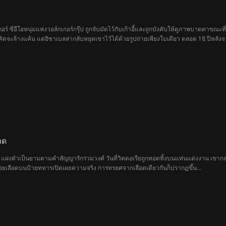
เกอร์ ซีอีโอหนุ่มแห่งวอล์กเกอร์กรุ๊ป ถูกจับมัดไว้กับเก้าอี้และถูกบังคับให้ดูภาพบาดตา
ดจะล้างแค้น แต่อิซาเบลล่ากลับหยุดเขาไว้ได้ด้วยรูปถ่ายเพียงใบเดียว ตลอด 18 ปีหลังจ
ชายชู้คนนั้น เขาต้องอดทนต่อการดูหมิ่นเหยียดหยามจากเด็กทั้งสอง และถูกบังคับให้โอนบริษั
บี้ยล่างเพราะรูปถ่ายใบนั้น แต่ในขณะที่ครอบครัวของอิซาเบลล่ากำลังเฉลิมฉลองชัยชนะ ก
วด
 แฝงตัวเป็นยามตามคำสัญญารักร่วมวงศ์ วันที่วิคตอเรียถูกทอดทิ้งบนแท่นแต่งงาน เขากลาย
อยเลือดบนป้ายทหารเปิดเผยความจริง การทรยศจากเลือดเดียวกันก็ปรากฏขึ้น…