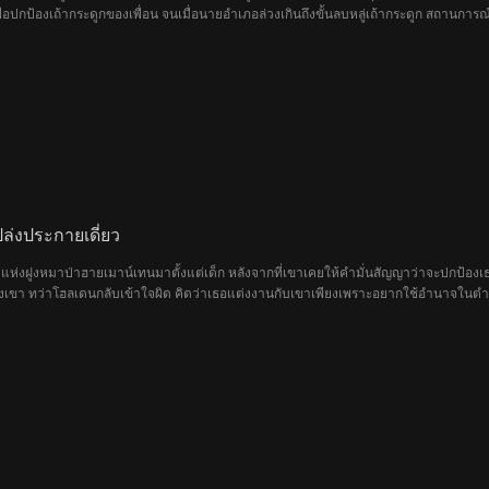
อปกป้องเถ้ากระดูกของเพื่อน จนเมื่อนายอำเภอล่วงเกินถึงขั้นลบหลู่เถ้ากระดูก สถานการณ
ฟบีไอ ได้ปรากฏตัว ตัวตนที่แท้จริงของอีธานในฐานะวีรบุรุษอเมริกันจะถูกเปิดเผยหรือไม่
ปล่งประกายเดี่ยว
าแห่งฝูงหมาป่าฮายเมาน์เทนมาตั้งแต่เด็ก หลังจากที่เขาเคยให้คำมั่นสัญญาว่าจะปกป้อง
งเขา ทว่าโฮลเดนกลับเข้าใจผิด คิดว่าเธอแต่งงานกับเขาเพียงเพราะอยากใช้อำนาจในตำแห
่ คนรักเก่าสมัยเด็กของโฮลเดน ทำให้เอลล่าเชื่อว่าทั้งคู่มีความสัมพันธ์ลึกซึ้งต่อกัน 
ขาดและหนีไปพร้อมกับลูกในท้อง ก่อนจะได้พบกับฝูงซิลเวอร์สโนว์ของเธออีกครั้ง และได้รู้