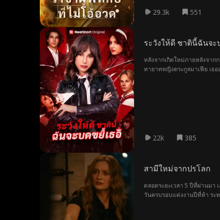
29.3k
551
ระวังให้ดี ชาตินี้ฉันจะ
หลังจากเกิดใหม่ภายหลังจากกา
ทายาทหญิงตระกูลมาเฟีย เธออ
เดียวกันก็ปลดปล่อยทักษะการต่
22k
385
สามีใหม่จากปรโลก
ตลอดระยะเวลา 5 ปีที่ผ่านมา เ
วันครบรอบแต่งงานปีที่ห้า ระหว
จะเข้านอน อย่างไรก็ตาม เช้าว
กัน บุคลิกของเขาไม่สอดคล้องกั