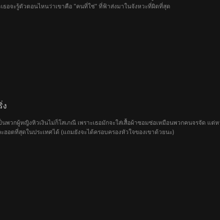
อจะรู้ตัวตอนไหนว่าเขาคือ "คนที่ใช่" ที่ฟ้าส่งมาในจังหวะที่ผิดที่สุด
่ง
เป็นพวกผู้หญิงหิวเงินไม่ก็โสเภณี เพราะเธอมักจะใส่เสื้อผ้าซอมซ่อเหมือนพวกคนจรจัด แต่หา
่งและฮอตที่สุดในประเทศได้ (แถมยังจะได้ครอบครองหัวใจของเขาด้วยนะ)