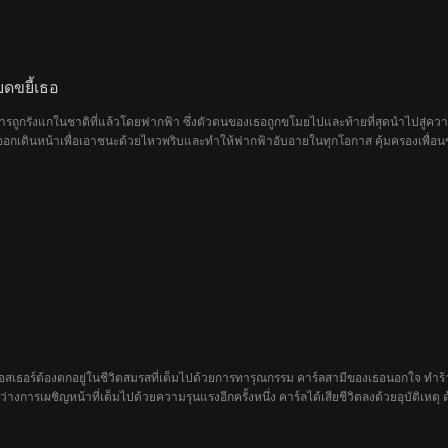
บดขยี้เธอ
รถูกรังแกในชาติที่แล้วโดยฟากฟ้า ซึ่งตัวตนของเธอถูกขโมยไปและท้ายที่สุดนำไปสู่ความ
อกเดินหน้าเพื่อเอาชนะด้วยไหวพริบและทำให้ฟากฟ้าอับอายในทุกโอกาส คุ้มครองเพื่อนข
อสู้จากชาติที่แล้วของเธอออกมา แล้วเมื่อไรกันที่ทุกคนจะตระหนักรู้ว่าเธอคือทายาทหญิง
อสเธอร์ต้องตกอยู่ในชีวิตสมรสที่เต็มไปด้วยการทารุณกรรม คาร์ลสามีของเธอนอกใจ ทำร้าย
่างการเผชิญหน้าที่เต็มไปด้วยความรุนแรงอีกครั้งหนึ่ง คาร์ลได้เสียชีวิตลงด้วยอุบัติเห
ันรุ่งขึ้น คาร์ลกลับปรากฏตัวต่อหน้าเธออีกครั้ง ราวกับยังมีชีวิตอยู่ และแสดงพฤติกรรม
บสามีผู้ใช้ความรุนแรงที่เอสเธอร์เพิ่งฝังศพไปเลย เหตุการณ์ดังกล่าวทำให้เอสเธอเริ่มตั้ง