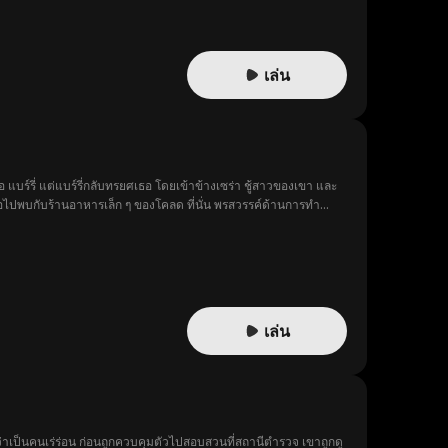
เล่น
 แบร์รี่ แต่แบร์รี่กลับทรยศเธอ โดยเข้าข้างเซร่า ชู้สาวของเขา และ
ธอไปพบกับร้านอาหารเล็ก ๆ ของโคลด ที่นั่น พรสวรรค์ด้านการทำ
ม แล้ววันหนึ่ง เธอก็ได้เผชิญหน้ากับแบร์รี่อีกครั้ง
เล่น
่าเป็นคนเร่ร่อน ก่อนถูกควบคุมตัวไปสอบสวนที่สถานีตำรวจ เขาถูกดู