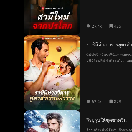
อย่างไร หรือแท้จริงแล้วมีใค
27.4k
435
ราชินีทำอาหารสูตรสำเ
ทิฟฟานี่ อดีตราชินีแห่งวงการอ
ปฏิบัติต่อทิฟฟานี่ราวกับว่าเ
อาหารที่ซ่อนอยู่ของเธอถูกจุดป
62.4k
828
วีรบุรุษใต้ชุดขาดวิ่น
อีธานทำหน้าที่คุ้มกันเถ้ากร