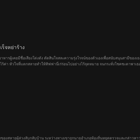
รบางคนเข้ามาแทนที่เขากันแน่?
ร็จหย่าร้าง
าหารผู้เคยมีชื่อเสียงโด่งดัง ตัดสินใจสละความรุ่งโรจน์ของตัวเองเพื่อสนับสนุนสามีของเธอ
ธอไร้ค่า หัวใจที่แตกสลายทำให้ทิฟฟานี่เร่ร่อนไปอย่างไร้จุดหมาย จนกระทั่งโชคชะตาพาเ
ระกายขึ้นอีกครั้ง และเธอก็ทำให้บรรดานักวิจารณ์ต้องตะลึงด้วยฝีมือการทำอาหารอันยอดเยี่ย
ะดูกของสหายผู้ล่วงลับกลับบ้าน ระหว่างทางเขาถูกนายอำเภอท้องถิ่นหยุดตรวจและกล่าวหาว