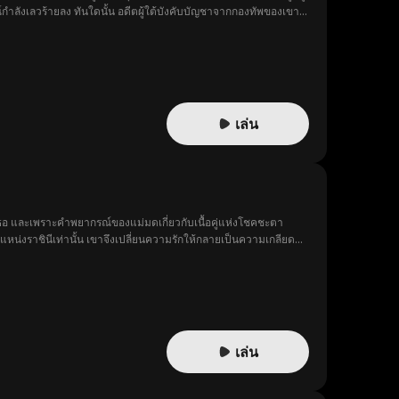
์กำลังเลวร้ายลง ทันใดนั้น อดีตผู้ใต้บังคับบัญชาจากกองทัพของเขา
เล่น
เธอ และเพราะคำพยากรณ์ของแม่มดเกี่ยวกับเนื้อคู่แห่งโชคชะตา
น่งราชินีเท่านั้น เขาจึงเปลี่ยนความรักให้กลายเป็นความเกลียดชัง
จนกระทั่งเธอแอบไปได้ยินแผนการของโฮลเดนที่คิดจะกำจัดลูกในท้องของ
ความจริงที่คาดไม่ถึงว่าแท้จริงแล้วเธอคือเจ้าหญิงที่สาบสูญไปนาน
เล่น