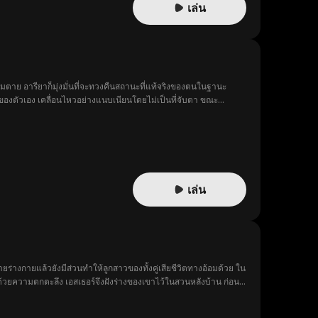
เล่น
ตาย อารียาก็มุ่งมั่นที่จะทวงคืนสถานะที่แท้จริงของตนในฐานะ
องตัวเอง เคลื่อนไหวอย่างแนบเนียนโดยไม่เป็นที่จับตา ขณะ
ตระกูลมาเฟียตัวจริง?
เล่น
ร่างกายแล้วยังมีส่วนทำให้ลูกสาวของทั้งคู่เสียชีวิตทางอ้อมด้วย ใน
ตุ ด้วยความตกตะลึง เอสเธอร์จึงฝังร่างของเขาไว้ในสวนหลังบ้าน ก่อน
เหมือนชายผู้แสนอ่อนโยนและเอาใจใส่เช่นในช่วงแรกที่ทั้งสองตกหลุมรัก
คำถามต่อสิ่งที่กำลังเกิดขึ้น คาร์ลฟื้นคืนชีพขึ้นมาจากความตายได้