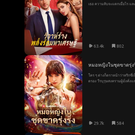
เธอ ความลับจะแตกเมื่อไร และเธ
63.4k
802
หมอหญิงในชุดขาดรุ่งริ
ใคร ๆ ต่างก็ตราหน้าว่าทริกซี่
ตรอง วีรบุรุษสงครามผู้มั่งคั
29.7k
584