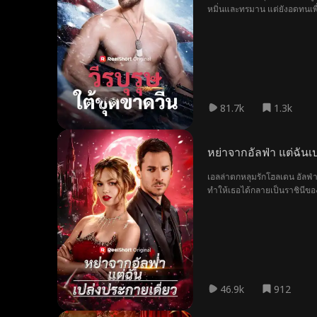
หมิ่นและทรมาน แต่ยังอดทนเพื่
ซึ่งปัจจุบันเป็นผู้อำนวยการเอ
81.7k
1.3k
หย่าจากอัลฟ่า แต่ฉันเ
เอลล่าตกหลุมรักโฮลเดน อัลฟ่
ทำให้เธอได้กลายเป็นราชินีขอ
ซ้ำร้ายด้วยแผนการร้ายของไอวี
เธอทิ้ง เอลล่าจึงตัดสินใจหย่า
ของฝูงนั่นเอง
46.9k
912