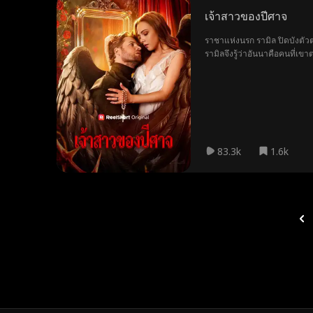
เจ้าสาวของปีศาจ
ราชาแห่งนรก รามิล ปิดบังตัวต
รามิลจึงรู้ว่าอันนาคือคนที่เข
83.3k
1.6k