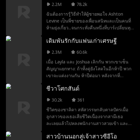
แอบรักวัยเด็กปะทุขึ้นอีกครั้ง เคทลินและโคล
2.2M
78.2k
ต้องประคับประคองความสัมพันธ์ครั้งใหม่ โดย
ฉันต้องการรู้วิธีทำให้ผู้ชายพอใจ Ashton
มีแฟนเก่าสุดแสบ แก๊งสาวขี้วีน และที่แย่ที่สุด
Levine เป็นพี่ชายของเพื่อนสนิทและเป็นคนที่
คือพี่ชายของเธอเองคอยขัดขวาง
ห้ามยุ่งเกี่ยว...จนกระทั่งคืนหนึ่งที่บาร์เปลี่ยนทุก
อย่าง กฎของการที่เขาเป็นครูสอนเรื่องเซ็กส์
เดิมพันรักกับแฟนเก่าเศรษฐี
นั้นง่ายมาก: ห้ามจูบ ห้ามมีเซ็กส์ ห้ามตกหลุม
รัก แต่ยิ่งฉันใช้ร่างกายเพื่อทดลองมากเท่าไหร่
2.3M
60.6k
ฉันก็ยิ่งรู้ว่าการเป็นเพื่อนไม่พอ มันมากเกินไป
เมื่อ Layla และ Joshua เลิกกัน พวกเขาเซ็น
ไหมที่จะต้องการทุกอย่างกับเขา?
สัญญาแยกทาง: ถ้าทั้งคู่ยังโสดในอีกห้าปี พวก
เขาจะแต่งงานกัน ห้าปีต่อมา หลังจากที่
Joshua กลายเป็นเชฟที่ฮอตและรวยที่สุดใน
ชีวาโศกสันต์
โลก เขารับตำแหน่งหัวหน้าเชฟที่ร้านอาหารที่
Layla ทำงานอยู่ Joshua ต้องการให้เธอทำ
30.2k
361
ตามสัญญา แต่ด้วยสุขภาพที่ไม่ค่อยดี Layla
ชีวิตของชาลิดา สหัสวรรษกลับตาลปัตรเมื่อ
โกหกว่าหมั้นแล้ว อย่างไรก็ตาม ความรู้สึกที่มี
ลูกสาวของเธอเสียชีวิตเนื่องจากสามีเธอ
ต่อกันยังคงเพิ่มขึ้น และเปลวไฟแห่งความรัก
ละเลยแล้วไปหลงพนักงานสาวสวยเข้า และ
ยากที่จะดับลง Joshua จะค้นพบความจริงที่
เพื่อทำให้สถานการณ์เลวร้ายลงกว่าเดิ สามี
Layla โกหกหรือไม่? พวกเขาจะสามารถข้าม
สาวบ้านนอกสู่เจ้าสาวซีอีโอ
เธอกลับไม่เชื่อเธออีกแถมคิดว่าเธอซ่อน
ช่องว่างของเวลาที่สูญเสียไปและกลับมาอยู่