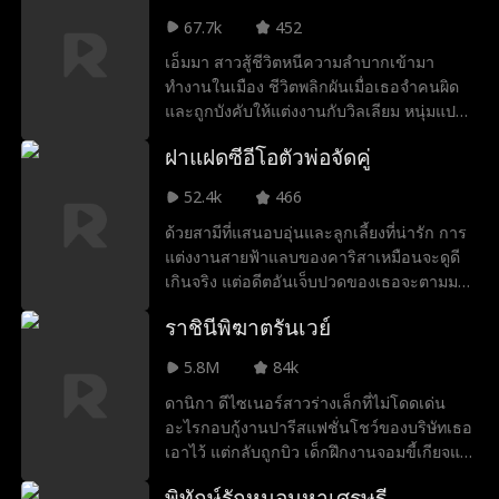
ลูกสาวเอาไว้จากเขา ยิ่งทำให้ชีวิตเธอราวกับ
ด้วยกันได้หรือไม่ ความรักจะชนะทุกสิ่งหรือ
67.7k
452
ตกนรกยิ่งกว่าเดิม
เปล่า?
เอ็มมา สาวสู้ชีวิตหนีความลำบากเข้ามา
ทำงานในเมือง ชีวิตพลิกผันเมื่อเธอจำคนผิด
และถูกบังคับให้แต่งงานกับวิลเลียม หนุ่มแปลก
หน้าสุดหล่อ โดยไม่รู้ว่าเขาคือซีอีโอแห่งเออร์
ฝาแฝดซีอีโอตัวพ่อจัดคู่
วิงคอร์ป ทั้งคู่ตั้งใจจะรีบหย่ากัน แต่กลับ
ตกหลุมรักกันเมื่อต้องย้ายมาอยู่ด้วยกัน เพื่อ
52.4k
466
พิสูจน์ความรักและปกป้องบริษัทไม่ให้ตกอยู่ใน
ด้วยสามีที่แสนอบอุ่นและลูกเลี้ยงที่น่ารัก การ
มือคนชั่ว เอ็มมาและวิลเลียมต้องร่วมกันฝ่าฟัน
แต่งงานสายฟ้าแลบของคาริสาเหมือนจะดูดี
อุปสรรคและศัตรูมากมายที่ขวางทางรักของ
เกินจริง แต่อดีตอันเจ็บปวดของเธอจะตามมา
พวกเขา
ทันหรือไม่? และเหตุใดเด็ก ๆ เหล่านั้นจึงดูคุ้น
ราชินีพิฆาตรันเวย์
ตาเหลือเกิน?
5.8M
84k
ดานิกา ดีไซเนอร์สาวร่างเล็กที่ไม่โดดเด่น
อะไรกอบกู้งานปารีสแฟชั่นโชว์ของบริษัทเธอ
เอาไว้ แต่กลับถูกบิว เด็กฝึกงานจอมขี้เกียจแต่
มีสไตล์ขโมยความดีความชอบไป ซึ่งทำให้ดา
พิทักษ์รักหมอมหาเศรษฐี