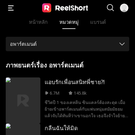
หน้าหลัก
หมวดหมู่
แบรนด์
อพาร์ตเมนต์
ภาพยนตร์เรื่อง อพาร์ตเมนต์
แอบรักเพื่อนสนิทพี่ชาย?!
6.7M
145.8k
ชีวิตปี 1 ของเคทลิน ซินแคลร์ต้องสะดุด เมื่อ
ย้ายเข้าอพาร์ตเมนต์กับแฟนหนุ่มสมัยมัธยม
แล้วจับได้ทันทีว่าเขานอกใจ เธอจึงจำใจย้าย
ไปอยู่กับพี่ชายและต้องแชร์ห้องกับเพื่อนสนิท
กลืนฉันให้มิด
ของเขาซึ่งเรียนป.โทที่เดียวกัน เมื่อความรู้สึก