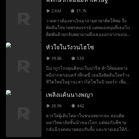
นิกาถูกลูกสาวของหัวหน้าจอมกระหายอำนาจ
ไล่ออก แต่พอบริษัทแฟชั่นคู่แข่งมารีครูตตัวดา
2.6M
31.7k
นิกาไป เธอกลับได้เปล่งประกายที่สุดใน
วาดดาวต้องหาเงินมาจ่ายค่าผ่าตัดให้พ่อ จึง
ศตวรรษและมุ่งมั่นที่จะโชว์ทักษะการออกแบบ
ตัดสินใจขายพรหมจรรย์ แต่หมอหนุ่มที่เธอไป
ของเธอเพื่อทวงคืนตำแหน่งราชินีแห่งกูตูร์
ติดพันด้วยกลับพยายามดึงเธอออกจากขอบเหว
ของเธอคืน
ทว่าเมื่อทั้งคู่ได้มีค่ำคืนร้อนแรงและไม่มีวันลืม
หัวใจในวังวนไฮโซ
ร่วมกัน ดนัยภพกลับพบว่าตัวเองติดใจวาดดาว
เสียแล้ว แม้ในใจจะคิดว่าเธอเป็นแค่ผู้หญิงหิว
39.8k
539
เงินก็ตาม และเมื่อความลับดำมืดที่สุดของทั้ง
นีน่าถูกโกงทุนศิลปะในปารีส ทำให้หมดทาง
สองถูกเปิดเผย สายสัมพันธ์อันเปราะบางนี้จะ
หนีจากครอบครัวที่กดขี่ เธอจึงตัดสินใจสร้าง
ยังคงอยู่รอดหรือไม่
ชีวิตใหม่ในฐานะสาวไฮโซในนิวยอร์ก เพื่อ
หวังพิชิตใจยอร์ช ทายาทมหาเศรษฐี ที่จะทำให้
เพลิงแค้นนางพญา
คว้าโอกาสครั้งที่สองมาได้ แต่เรื่องไม่ง่ายเมื่อ
เธอกลับเริ่มมีใจให้เจต เพื่อนสนิทของยอร์ช
26.9k
442
และคนที่อาจเปิดโปงความลับทั้งหมดของเธอ
ธารใสผู้เติบโตมาในชนบทยากจน สอบติด
ความจริงที่ปกปิดไว้นี้จะทำลายทุกอย่าง หรือ
มหาวิทยาลัยชั้นนำของโลก แต่พ่อกับพี่ชาย
จะกลายเป็นกุญแจสู่ความรักที่ไม่เคยคาดคิด
กลับฉีกจดหมายตอบรับทิ้ง และขายเธอให้กับ
กันนะ
เศรษฐีแก่เพื่อแลกเงิน ธารใสหนีรอดมาได้ด้วย