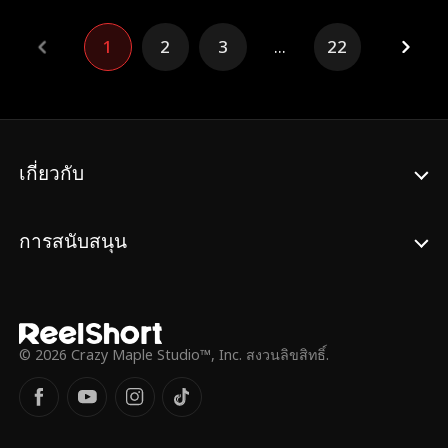
ความช่วยเหลือจากแม่และน้องสาว แต่ก็ขาด
การติดต่อกับพวกเขาไป เจ็ดปีต่อมา ธารใส
1
2
3
...
22
กลายเป็นคนที่รวยที่สุดในโลก เธอกลับมาบ้าน
เกิดอย่างยิ่งใหญ่เพื่อพบว่าแม่ถูกทำร้าย และ
น้องสาวถูกพี่ชายขายไป ด้วยความแค้นธารใส
ปรากฏตัวในงานเลี้ยงต้อนรับบรรดาซีอีโอ
ระดับโลก พี่ชายที่บัดนี้กลายมาเป็นลูกน้องไม่รู้
จักเธอและยังด่าเธอว่าเป็นหญิงแพศยาให้คน
เกี่ยวกับ
ทั้งงานได้ยิน ธารใสจะพิสูจน์ตัวเอง ตามหา
น้องสาวและชำระแค้นให้ผู้ที่ทำลายเธอได้หรือ
ไม่ และเมื่อความจริงเปิดเผย โทษทัณฑ์ใดจะ
การสนับสนุน
รอคอยคนที่เคยมองเธออย่างเหยียดหยามอยู่?
© 2026 Crazy Maple Studio™, Inc. สงวนลิขสิทธิ์.