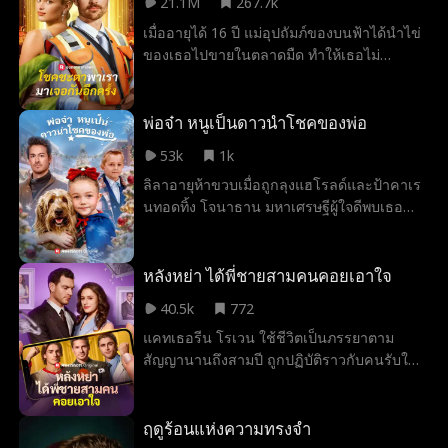
21.1M
267.7k
เมื่ออายุได้ 16 ปี แม่อุปถัมภ์ของบนฟ้าได้นำไข่
ของเธอไปขายในตลาดมืด ทำให้เธอไม่
สามารถมีลูกได้อีก ต่อมาอีกหลายปีข้างหน้า
ขณะที่เธอทำงานเป็นภารโรงในโรงเรียน เธอ
ก็ได้ช่วยเด็กหญิงคนหนึ่งจากการถูกลักพาตัว
พ่อจ๋า หนูเป็นดาวนำโชคของพ่อ
และได้พบกับพ่อของเด็ก ซึ่งเป็นมหาเศรษฐีที่
53k
1k
เก็บตัวเงียบและกำลังอยู่ระหว่างคดีพิพาทสิทธิ์
ลิลาอายุห้าขวบเมื่อถูกลุงแฮโรลด์และป้าคาเร
การดูแลบุตรอย่างรุนแรง เมื่อการแต่งงานแบบ
นทอดทิ้ง โจนาธาน มหาเศรษฐีผู้ใจดีพบเธอ
สายฟ้าแลบของพวกเขาค่อย ๆ พัฒนาเป็น
และพากลับบ้าน เขารับเธอเป็นลูกบุญธรรม
ความรักที่แท้จริง ความลับ การทรยศ และอดีต
และตั้งแต่นั้นมา บ้านทั้งหลังก็ดูสว่างสดใสขึ้น
ภรรยาผู้เต็มไปด้วยความอาฆาต ก็เข้ามา
ลิลานำทั้งโชคดีและความอบอุ่นมาให้ โนอาห์
หลังหย่า ได้พี่ชายสามคนคอยเอาใจ
คุกคามเพื่อทำลายครอบครัวใหม่ที่เปราะบาง
ลูกชายของโจนาธาน ไม่ได้พูดมานานมากแล้ว
ของพวกเขา
40.5k
772
แต่เมื่อมีลิลาอยู่ข้าง ๆ เขาก็สามารถเปล่งเสียง
แคทเธอรีน โรเวน ใช้ชีวิตเป็นภรรยาตาม
พูดได้อีกครั้ง ในงานประมูล ลิลาช่วยให้โจนา
สัญญานานถึงสามปี ถูกปฏิบัติราวกับคนรับใช้
ธานชนะการประมูลหีบสมบัติลึกลับที่ซ่อนอยู่
และถูกทอดทิ้งทันทีที่เอกสารหย่าถูกลงนาม
เธอยัง “พูดคุย” กับสุนัขของครอบครัว และตาม
ขณะตั้งครรภ์ เธอต้องเผชิญทั้งความอัปยศและ
เบาะแสจนช่วยให้โนอาห์พบไวโอลินที่หายไป
การคุกคามจากหญิงคนรักของสามี จนชีวิต
ฤดูร้อนแห่งความทรงจำ
อีกด้วย ร่วมกับอิซาเบล น้องสาวของโจนาธาน
ตกต่ำถึงขีดสุด ทว่าในช่วงเวลานั้นเอง