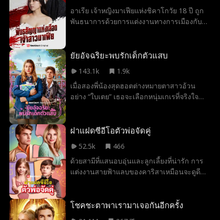
ซาดิสม์–มาโซคิสม์ ภายในรถ ซึ่งเหตุการณ์
อาเรีย เจ้าหญิงมาเฟียแห่งชิคาโกวัย 18 ปี ถูก
ทั้งหมดถูกช่างภาพปาปารัสซี่บันทึกภาพไว้และ
พันธนาการด้วยการแต่งงานทางการเมืองกับ
กลายเป็นข่าวฉาวในวงสังคม เพื่อระงับกระแส
ลูกา ทายาทมาเฟียแห่งนิวยอร์กผู้มีเสน่ห์อัน
ความไม่พอใจจากสาธารณชน มหาเศรษฐีจึง
เยือกเย็นและอันตราย เธอต้องตัดสินใจว่าการ
โกหกต่อสื่อว่าหญิงคนนั้นเป็นคู่หมั้นของเขา
มอบร่างกายให้ชายผู้ถือกำเนิดมาพร้อมกับ
ยัยอัจฉริยะพบรักเด็กตัวแสบ
และเริ่มออกตามหาเธอโดยใช้สายจูงหมาเป็น
ความรุนแรง คือการทรยศครั้งใหญ่ที่สุด หรือ
เบาะแส ฝ่ายน้องสาวต่างแม่ของเธอเมื่อเห็น
143.1k
1.9k
เป็นหนทางเดียวที่จะทำให้เธอมีชีวิตรอด
ข่าวดังกล่าว จึงปลอมตัวแอบอ้างเป็นหญิงคน
เมื่อสองพี่น้องสุดฮอตต่างหมายตาสาวอ้วน
นั้น หญิงสาวซึ่งรู้ดีว่าชายในคืนนั้นคือมหา
อย่าง “ใบเตย” เธอจะเลือกหนุ่มเกเรที่จริงใจ
เศรษฐี แต่กลับไม่กล้าบอกความจริงแกลับใคร
หรือกองหลังจอมโกหกกันแน่?
และไม่รู้เลยว่าน้องสาวของตนได้สวมรอยเป็น
ตัวเองในข่าว ภายหลังเธอได้สมัครงานและ
ฝาแฝดซีอีโอตัวพ่อจัดคู่
กลายเป็นบอดี้การ์ดส่วนตัวของมหาเศรษฐี ทั้ง
สองจึงเริ่มมีความรู้สึกดีต่อกัน แต่ฝ่ายน้องสาว
52.5k
466
ต่างแม่ก็ยังคงคอยขัดขวางและสร้างความ
ด้วยสามีที่แสนอบอุ่นและลูกเลี้ยงที่น่ารัก การ
เข้าใจผิดอยู่เสมอ เรื่องราวอันอลหม่านที่เริ่มต้น
แต่งงานสายฟ้าแลบของคาริสาเหมือนจะดูดี
จากเหตุการณ์อื้อฉาวนี้ จะเปิดเผยความจริงที่
เกินจริง แต่อดีตอันเจ็บปวดของเธอจะตามมา
ซ่อนอยู่หรือไม่? และสุดท้ายทั้งสองจะสามารถ
ทันหรือไม่? และเหตุใดเด็ก ๆ เหล่านั้นจึงดูคุ้น
ครองรักกันได้หรือไม่
ตาเหลือเกิน?
โชคชะตาพาเรามาเจอกันอีกครั้ง