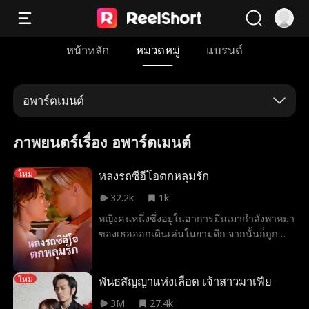
หน้าหลัก
หมวดหมู่
แบรนด์
อพาร์ตเมนต์
ภาพยนตร์เรื่อง อพาร์ตเมนต์
หลงรถซีอีโอตกหลุมรัก
ใหม่
32.2k
1k
หญิงคนหนึ่งซึ่งอยู่ในอาการมึนเมากำลังพาหมา
ของเธอออกเดินเล่นในยามดึก จากนั้นก็ถูก
หมานำทางให้ไปยังรถส่วนตัวของมหาเศรษฐี
รายหนึ่ง ขณะหญิงคนนั้นวิ่งตามรถไป เสื้อผ้า
ของเธอได้ไปเกี่ยวเข้ากับประตูรถจนฉีกขาด
พันธสัญญาแห่งเลือด เจ้าสาวมาเฟีย
ใหม่
ทั้งสองจึงมีความสัมพันธ์อันใกล้ชิดในลักษณะ
3M
27.4k