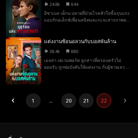
ลิลาช่วยออกแบบกระเป๋าถือที่โดดเด่นซึ่งกลาย
24.8k
644
เฮลิคอปเตอร์ลำหนึ่งได้ลงจอด เปิดเผยความ
เป็นกระแสฮิตและช่วยกอบกู้บริษัทของอิซาเบล
อิซาเบล เด็กม.ปลายที่ป่วยโรคหัวใจขั้นรุนแรง
จริงที่เปลี่ยนชะตาชีวิตของเธอโดยสิ้นเชิง
ไว้ได้ เมื่ออันตรายคืบคลานเข้ามา ลิลาก็ “บีบ
แอบรักอเล็กซ์เพื่อนสนิทและกะจะสารภาพหลัง
แท้จริงแล้วเธอคือบุตรสาวที่สูญหายไปของ
ให้” แฮโรลด์และวิเวียน ผู้วางแผนร้าย ต้องพูด
เรียนจบ แต่กลับเกิดความเข้าใจผิดจนเพื่อนรัก
ตระกูลเลนผู้ทรงอำนาจ และเป็นน้องสาวโดย
ความจริง คำโกหกพังทลายลง เธอช่วยให้
แตกหัก อเล็กซ์โกรธและปล่อยให้เพื่อนแกล้ง
ชอบธรรมของโดมินิก คอนเนอร์ และเลียมด้วย
ครอบครัวรอดพ้นจากอันตราย เปิดโปง
เธอ สิบปีต่อมา อเล็กซ์พบบันทึกวิดีโอที่อิซาเบล
แต่งงานซ้อนอลวนกับบอสพันล้าน
แผนการทั้งหมด และทำให้แฮโรลด์ คาเรน และ
ทิ้งไว้ให้ ความจริงที่ซ่อนอยู่ในนั้นได้เปลี่ยนโลก
วิเวียนไม่มีที่ให้หลบซ่อนอีกต่อไป
38.4k
880
ของเขาไปทั้งใบ
เอลล่า เดเวนพอร์ต ลูกสาวที่ครอบครัวไม่
ยอมรับ ถูกพ่อบังคับให้แต่งงาน กับผู้ชายเลว แต่
เมื่อเธอไปเซ็นเอกสาร กลับพบว่าตัวเอง
แต่งงานไปแล้วกับ โคล แม็คไบรด์ ซีอีโอสุด
หล่อ เขาไม่เชื่อว่าเป็นสามีภรรยากันจริง แต่
คุณย่า ของเขากลับชอบเอลล่า ทำให้การกำจัด
1
...
20
21
22
เธอไม่ง่ายอย่างที่คิด