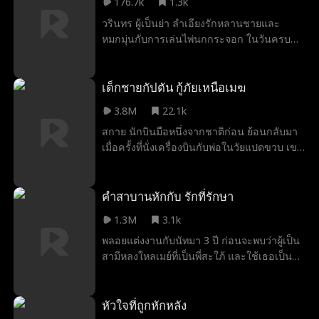
176.7k
1.3k
ถึงความลำเอียงที่โหดร้าย แม้ตอนนี้พวกเขาจะ
วรินทร ผู้เป็นย่า ลำเอียงรักหลานชายและ
พยายามชดเชยให้ แต่ฉันเลือกที่จะไม่ให้อภัยอีก
หมกมุ่นกับการเล่นไพ่นกกระจอก ในวันครบ
ต่อไป
รอบแต่งงานของลูกชายและลูกสะใภ้ เธอทิ้ง
หลานสาว “กานดา” ไว้ในครัวเพื่อไปเล่นไพ่
กานดาใช้โทรศัพท์นาฬิกาติดต่อหาแม่ “พิณ
เด็กชายกัปตัน กู้ภัยเหนือเมฆ
นารา” ระหว่างวิดีโอคอล แม่สังเกตเห็นความ
3.8M
22.1k
ผิดปกติ แต่สายถูกตัดเพราะแบตหมด พิณนารา
สกาย นักบินมือหนึ่งจากชาติก่อน ย้อนกลับมา
โทรหาผู้เป็นแม่สามีหลายครั้ง แต่เสียงไพ่กลบ
เมื่อครั้งที่นั่งเครื่องบินกับพ่อในวัยแปดขวบ เขา
สายหมด เธอจึงรีบติดต่อสามี “ชลันต์” ทว่าขณะ
รู้ดีว่าทุกคนรอบตัวเขาจะเสียชีวิตกลางอากาศ
นั้นเขากำลังออกเดตกับรักแรก และไม่ใส่ใจ
เมื่อเครื่องบินลำนี้บินขึ้น เหนือระดับน้ำทะเล
แถมยังกล่าวหาว่าเธอคิดมากและปฏิเสธจะคุย
เก้าพันเมตร เปลวไฟลุกไหม้บริเวณปีกเครื่อง
คำสาบานหักกับ รักที่รักษา
ท้ายที่สุด เมื่อพิณนาราไปพบลูก กานดาเสียชีวิต
บิน ห้องโดยสารแตกออก ลมหนาวพัดโหม
จากการสูดแก๊สนานเกินไปแล้ว ชลันต์ไม่เชื่อ
1.3M
3.1k
กระหน่ำ ทุกชีวิตตกอยู่ในอันตราย จังหวะนั้น
เรื่องทั้งหมด จนกระทั่งได้เห็นรูปถ่ายลูกสาวใน
พลอยแต่งงานกับนัทมา 3 ปี ก่อนจะพบว่าผู้เป็น
เขาต้องใช้ร่างของเด็กน้อยวัยแปดขวบเพื่อหยุด
งานศพ จึงจำใจเผชิญหน้ากับโศกนาฏกรรมที่
สามีหลงใหลเมย์ที่เป็นพี่สะใภ้ และใช้เธอเป็น
เครื่องบินตก ช่วยชีวิตพ่อที่เคยเสียชีวิตขณะ
เกิดจาก ความละเลยและความกตัญญูแบบผิดที่
เพียงเครื่องมือเท่านั้น เธอจึงวางแผนหย่า ทวง
ปกป้องเขา และผู้โดยสารอีกหลายร้อยชีวิตบน
ผิดทาง
คืนทรัพย์สินทุกอย่าง และกลับมาสานต่อเส้น
เครื่องไว้ได้ ความสงสัยของผู้โดยสาร กัปตัน
ทางแพทย์แผนจีนของตัวเองอีกครั้ง เมื่อเมย์
หัวใจที่ถูกหักหลัง
หมดสติ และอันตรายที่อยู่รอบด้าน ทั้งถังเชื้อ
ออกมาท้าทาย เธอก็รับมือด้วยความสงบนิ่งและ