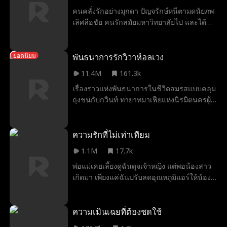
เก็บตัวเงียบและกำลังอยู่ระหว่างคดีพิพาทสิทธิ์
คนคลั่งรักอย่างมุกดา ปัญจรักษ์หนีตามดนัยภพ
การดูแลบุตรอย่างรุนแรง เมื่อการแต่งงานแบบ
เลิศลือชัย คนรักสมัยมหาวิทยาลัยไป และได้
สายฟ้าแลบของพวกเขาค่อย ๆ พัฒนาเป็น
แอบแต่งงานอยู่กินกับเขามาแล้วสิบปี ทว่าพอ
ความรักที่แท้จริง ความลับ การทรยศ และอดีต
เธอค้นพบว่าเขานอกใจไปมีสัมพันธ์กับคุณหนู
ภรรยาผู้เต็มไปด้วยความอาฆาต ก็เข้ามา
ไฮโซผู้มั่งคั่ง มุกดาก็ตัดสินใจหย่าขาด และเลิก
พันธนาการรักวิวาห์อลเวง
คุกคามเพื่อทำลายครอบครัวใหม่ที่เปราะบาง
ยอดนิยม
ใช้ชีวิตอยู่ใต้เงาของเขาเสียที เธอเริ่มสร้างชีวิต
ของพวกเขา
11.4M
161.3k
ของตัวเองใหม่ ทั้งด้วยอพาร์ตเมนต์แห่งใหม่
เรื่องราวแห่งพันธนาการในชีวิตสมรสแบบคลุม
และอาชีพใหม่ ก็ได้พบกับธารเวหา กฤตเมธา
ถุงชนกับกวินท์ ทายาทมาเฟียแห่งนิรมิตนครผู้
ชายหนุ่มลึกลับน่าดึงดูด ขณะที่ชายสองคนต่าง
เย็นชาและแฝงไปด้วยเสน่ห์สุดอันตราย แพรวา
แย่งชิงความสนใจของเธอ มุกดาก็เริ่มตั้ง
เจ้าหญิงมาเฟียวัย 18 แห่งธารานคร ผู้เคยใช้
คำถามว่าความรักนั้นคุ้มค่ากับความเจ็บปวด
ชีวิตในโลกอันแสนอบอุ่นปลอดภัย ต้องทำการ
ความรักที่ไม่เท่าเทียม
และการเสียสละทั้งปวงหรือไม่ หรือแท้จริงแล้ว
ตัดสินใจครั้งใหญ่ว่าการยอมมอบร่างกายซึ่ง
เธอควรพึ่งพาตัวเองจะดีกว่า
1.1M
17.7k
อาจรวมถึงหัวใจของเธอด้วยให้กับชายผู้เกิดมา
พ่อแม่เคยเลี้ยงดูฉันดุจเจ้าหญิง แต่พอน้องสาว
จากโลกแห่งความรุนแรง นั่นคือการทรยศครั้ง
เกิดมา เพียงแค่ฉันปรับลดอุณหภูมิแอร์ให้น้อง
ร้ายแรงที่สุดของเธอหรือจะเป็นโอกาสเดียวที่
พวกเขากลับขังฉันในวัย 5 ขวบไว้ในตู้แช่แข็ง
เธอจะมีชีวิตรอดต่อไปได้
จนลืมฉันไป พวกเขาคิดว่าทำฉันตายไปแล้วจึง
เอาแต่คร่ำครวญ หารู้ไม่ว่าฉันถูกแม่ของ
ความเมินเฉยที่ต้องชดใช้
เถียนเถียนช่วยออกมาเพื่อให้พวกเขาได้สำนึก