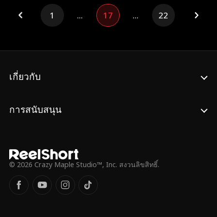
ย่างลลิน แต่ยังก้าวขึ้นมาผงาดในวงการบันเทิง
1
...
17
...
22
อย่างรวดเร็ว และยังทำให้ศิลา นักแสดงเจ้า
บทบาทที่เคยเกลียดเธอต้องมองเธอใหม่และหัน
มาตามจีบเธอ แต่ในขณะที่ความสัมพันธ์ของทั้ง
คู่กำลังไปได้สวย วาณี รักแรกที่ลืมไม่ลงของ
ศิลาก็กลับมา วาณีอาศัยความใจอ่อนของศิลา
คอยยุแยงและใช้เล่ห์เหลี่ยมกลั่นแกล้งกานดา
เกี่ยวกับ
สารพัด ทำให้ศิลาและกานดาเข้าใจผิดกันจน
เจ็บปวดใจทั้งสองฝ่าย นับแต่นั้นศิลาจึงต้องเริ่ม
ต้นเส้นทางง้อภรรยา
การสนับสนุน
© 2026 Crazy Maple Studio™, Inc. สงวนลิขสิทธิ์.