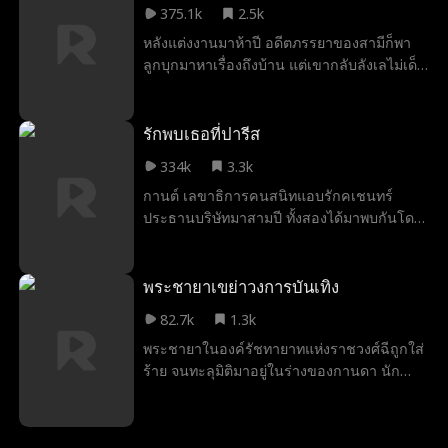
เพลิงรั่วและพื้นที่ลงจอดที่เต็มไปด้วยอันตราย
375.1k
2.5k
โต้กลับอย่างเฉียบคม จนอีกฝ่ายสูญเสียอำนาจ
การลงจอดฉุกเฉินที่มีโอกาสรอดเพียง 1% เชิญ
หลังแต่งงานมาห้าปี อดีตภรรยาของสามีก็พา
ทีละนิด ด้านพี่ชายที่อุปการะมาอย่างเก้า ก็คอย
รับชมเรื่องราวของนักบินมือหนึ่งที่ขอลงสนาม
ลูกบุกมาหาเรื่องถึงบ้าน แต่เขากลับลังเลไม่เด็ด
ปกป้องเธอเสมอ และช่วยให้เธอเปิดโปง
อีกครั้ง
ขาด นลินจึงแฉภาพบนเตียงของสามีกับอดีต
แผนการสลับยาอันชั่วร้ายของเมย์ จนต้องรับ
ภรรยากลางงานเลี้ยงครอบครัวแล้วขอหย่า
โทษตามกฎหมาย นัทเพิ่งมารู้ความจริงทีหลังว่า
ทันที พร้อมประกาศว่าตนมีรักใหม่และกำลังตั้ง
รักพบเธอที่ปารีส
คนที่ช่วยชีวิตเขาในวันนั้นคือพลอย ไม่ใช่เมย์
ท้องก่อนจะเดินจากไปอย่างสง่างาม กฤติน
แต่ทุกอย่างก็สายเกินไปแล้ว พลอยกับเก้า
334k
3.3k
เสียใจจนอยากย้อนเวลา เขาตามตื๊อขอคืนดีแต่
คลี่คลายใจที่เคยขัดแย้งกัน เพราะแท้จริงแล้ว
กานต์ เลขาธิการคนสนิทแอบรักคเชนทร์
กลับถูกปฏิเสธซ้ำแล้วซ้ำเล่า ในขณะเดียวกัน
เขาหนีจากเธอเพราะรักมากจนไม่กล้าเผชิญ
ประธานบริษัทมาสามปี ทั้งสองได้มาพบกันโดย
ศิลา รุ่นน้องที่แอบรักเธอมาสิบปีก็เริ่มรุกจีบ
หน้า สุดท้ายทั้งคู่จึงตัดสินใจแต่งงานกันแบบ
บังเอิญจากอุบัติเหตุที่ปารีส และทำข้อตกลง
อย่างหนัก ในที่สุดความรักที่มั่นคงและจริงใจ
สายฟ้าแลบ ยาใหม่รักษามะเร็งที่พลอยพัฒนา
“ช่วยจีบคนที่อยู่ในใจ แลกกับการเลื่อน
ของเขาก็พิชิตใจนลินได้สำเร็จ ทั้งสองจึงได้ใช้
สำเร็จ ทำให้หน้าที่การงานของเธอพุ่งทะยาน
ตำแหน่ง” ท่ามกลางเกมการเมืองในที่ทำงาน
พระชายาเขย่าวงการบันเทิง
ชีวิตร่วมกันอย่างมีความสุข
ชีวิตเริ่มต้นใหม่อย่างสวยงามและเจิดจ้า ขณะที่
และความสัมพันธ์ที่คลุมเครือ ความใกล้ชิด
นัทสูญเสียทั้งคนรักและทรัพย์สิน กลายเป็นผู้แพ้
82.7k
1.3k
ทำให้ทั้งสองต้องเผชิญกับความรู้สึกที่ยากจะ
อย่างสมบูรณ์แบบ
พระชายาในองค์รัชทายาทแห่งราชวงศ์ฉีถูกใส่
หลีกเลี่ยง พร้อมกับอุปสรรคและความลับที่ค่อย
ร้าย จนทะลุมิติมาอยู่ในร่างของกานดา นัก
ๆ ถูกเปิดเผย เส้นทางของพวกเขาจะนำไปสู่
แสดงสาวปลายแถวในวงการบันเทิงยุคปัจจุบัน
จุดจบแบบใด ความรัก ความสำเร็จ หรือการ
เธอใช้ทักษะความสามารถรอบด้านทำให้ทุกคน
ต้องเลือกบางอย่างที่สำคัญที่สุดในชีวิต
ต้องทึ่ง ไม่เพียงแต่ตบหน้าสั่งสอนเหล่าตัวร้ายอ