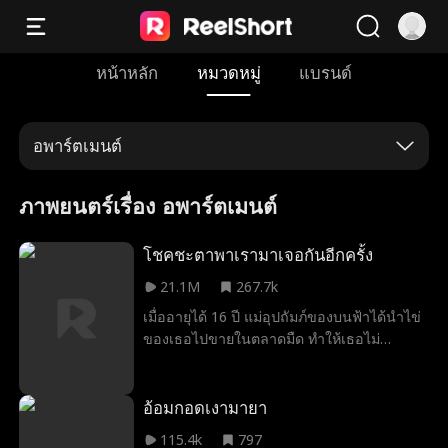
หน้าหลัก
หมวดหมู่
แบรนด์
อพาร์ตเมนต์
ภาพยนตร์เรื่อง อพาร์ตเมนต์
โชคชะตาพาเรามาเจอกันอีกครั้ง
21.1M
267.7k
เมื่ออายุได้ 16 ปี แม่อุปถัมภ์ของบนฟ้าได้นำไข่
ของเธอไปขายในตลาดมืด ทำให้เธอไม่
สามารถมีลูกได้อีก ต่อมาอีกหลายปีข้างหน้า
ขณะที่เธอทำงานเป็นภารโรงในโรงเรียน เธอ
ก็ได้ช่วยเด็กหญิงคนหนึ่งจากการถูกลักพาตัว
อ้อมกอดเงามายา
และได้พบกับพ่อของเด็ก ซึ่งเป็นมหาเศรษฐีที่
115.4k
797