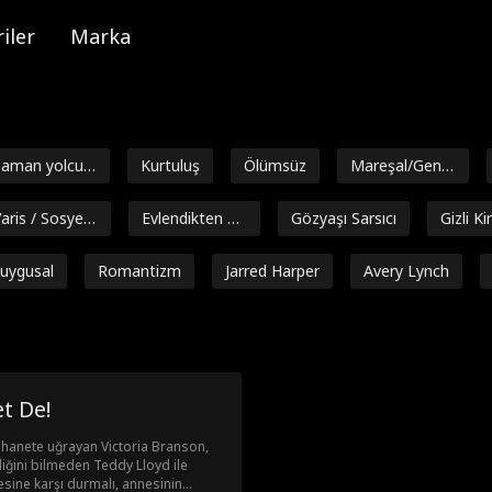
iler
Marka
aman yolculu
Kurtuluş
Ölümsüz
Mareşal/Gener
ğu
al
aris / Sosyeti
Evlendikten So
Gözyaşı Sarsıcı
Gizli Ki
nra Aşk
uygusal
Romantizm
Jarred Harper
Avery Lynch
adaşlardan
Dahi Bebekler
Boşanma Son
Kontraktw
klara
rası Aşk
a Relasyo
ntezi
Milyarder
Tek gecelik iliş
Amnezi
Çoklu Ki
t De!
ki
Michell
İntikam
Ters Harem
Ev hanımı
Sarah E
n ihanete uğrayan Victoria Branson,
t
liğini bilmeden Teddy Lloyd ile
izg
Mirasyedi
मासूम युवती
Süper güç
Tatlı
M
ilesine karşı durmalı, annesinin