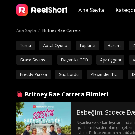
Ana Sayfa
Kategor
Ana Sayfa
/
Britney Rae Carrera
Tümü
Aptal Oyunu
Toplantı
Harem
Z
Grace Swanso
Dayanıklı CEO
Aşk üçgeni
V
n
k
Freddy Piazza
Suç Lordu
Alexander Tru
D
mble
Güçlü Kahram
Isabella De So
Ejderha
Ark
Britney Rae Carrera Filmleri
an
uza Moore
Aşı
Noah Fearnley
Josh Welles
Seth Edeen
Fa
Bebeğim, Sadece Eve
Zehirli
John Palmer
Marc Herrman
Ashley 
Nişanlısı ve kız kardeşi tarafında
n
e Gran
gizli bir milyarder olan gerçek kim
Rom-Com
Dişi
Zenginlikleri pa
Candace M
evlenir. Birlikte Victoria'nın kötü a