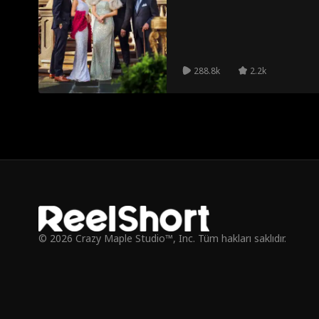
şirketini geri almalı ve mutlu sonlar
çavra
a
Kurt adam
ofis romantiz
Levi Peterson
E
mi
Mutlu ve Kaygı
Molly Jass
Alec Badalov
İli
288.8k
2.2k
sız
Bekar Baba
Gerilim
İş
Genç Yetişkin
Samimiyet
Aile Draması
Komşu
Kayıp Çoc
Sahte Sevgili
Noel teması
Hayatta Kalm
a
Karanlık Roma
Garson
Gizli Duygular
Mod
ntizm
İlk Görüşte Aş
Yoğun Cinsel
Bekar Baba
© 2026 Crazy Maple Studio™, Inc. Tüm hakları saklıdır.
k
Gerilim