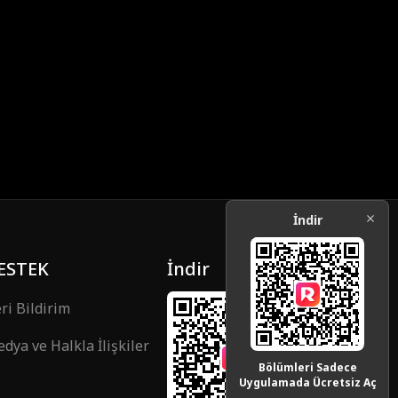
iCaro
cek
Gizem
Koruyucu Koc
Bağımsız kadı
a
n
orcu
Drama
Aile
Tatlı Romantiz
m
lış Kimlik
Geçmiş Zama
Grup Favorisi
n
Okulun en yakı
Kampüs
Ünlü
şıklısı
a
Cerrah
Müzikal
Reality Show
İndir
Öğrenci
Playboy
İlk Aşk
ESTEK
İndir
ri Bildirim
dya ve Halkla İlişkiler
Bölümleri Sadece
Uygulamada Ücretsiz Aç