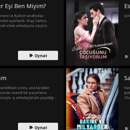
Edw
er Eşi Ben Miyim?
E
Edw
Edw
inment ve Radish tarafından
Ell
Şir
ndan uyarlandı. Shay Santos
Edw
cak erkek arkadaşına sürpriz
son
 Kalbi kırık bir şekilde kankasıyla
ekle birlikte olmaya yemin eder... O
ood çıkar. Aralarındaki çekim
insan ile kurt adam için kesinlikle
ğildir: Mal lanetlenmiştir; Shay'i eşi
Oynat
 sahibi olmazsa ölecektir!
um
Sa
ıkarıldıktan sonra, ana karakter
Has
ayesinde önemli bir pazarlama
Jen
reçte, iş arkadaşlarıyla yaşadığı
Cha
culuğunu şekillendirir. Sonunda,
evl
 sonra iflasa sürüklenir.
Cin
Oynat