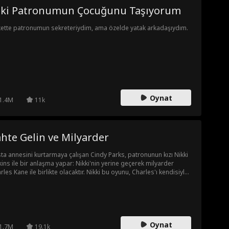
ard'ın kız kardeşinden hakaret işitir ve okulda zorbalığa uğrar.
ski Patronumun Çocuğunu Taşıyorum
ard'da gözü olan zengin bir mirasçı da onu tehdit eder. Yine de
ard onu korumaktan asla vazgeçmez. Yaşadığı zorlukları aşan
a, ürkek bir kızdan cesur ve güçlü bir kadına dönüşerek zamanla
kette patronumun sekreteriydim, ama özelde yatak arkadaşıydım.
ard'ın kalbini kazanır. Çocuğunu sağ salim kucağına alır ve yıllar
ra başarılı bir yapay zeka araştırmacısı olur.
Oynat
1.4M
11k
hte Gelin ve Milyarder
ta annesini kurtarmaya çalışan Cindy Parks, patronunun kızı Nikki
kins ile bir anlaşma yapar: Nikki'nin yerine geçerek milyarder
rles Kane ile birlikte olacaktır. Nikki bu oyunu, Charles'ı kendisiyle
enmeye ikna etmek için kullanır ancak hastalanınca, bu kez
dy'den yerine geçerek sahte bir gelin olmasını ister.
Oynat
1.7M
19.1k