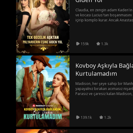
Claudia, en zengin adam Kaden'in ev
ve kocası Lucius'tan boşanmasını 
içirip komplo kurar. Ancak Anasta
tarafından yanlışlıkla kurtarılır ve
En zengin adamın kızı olmanın verd
şirkette ve ziyafette Anastasia'yı 
ilgilenmek üzere eve götürdüğün
159k
1.3k
habersizdir. Sonunda Claudia'nın 
keşfedilir...
Kovboy Aşkıyla Bağl
Kurtulamadım
Madison, her şeye sahip bir Manhat
yapayalnız bırakan acımasız nişanl
Parasız ve çaresiz kalan Madison,
eski nişanlısının sert mizaçlı, teh
Beau Hayes'in kollarına düşer. İht
bir iş ve umulmadık bir sığınak sun
çizmeleriyle takas ediyor; boğaları
139.1k
1.2k
dizginlerini eline alıyor.