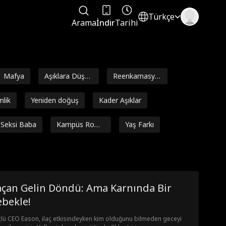
Türkçe
Arama
İndir
Tarihi
Mafya
Aşıklara Düşm
Reenkarnasyo
anlık
n
mlik
Yeniden doğuş
Kader Aşıklar
Seksi Baba
Kampüs Roma
Yaş Farkı
ntizmi
al n
Gebelik
Britney Rae C
Ella Frazee
n
arrera
mlikler
Altın arayıcısı
Nicolas Sellar
açan Gelin Döndü: Ama Karnında Bir
vans
Damat
Tabu
Çocukluk Sevgi
ebekle!
lisi
lü CEO Eason, ilaç etkisindeyken kim olduğunu bilmeden geceyi
ario Silva
John William D
Brittany Marsi