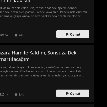
ırlıkla mücadele eden Leia, mesai saatinde sperm donörü
elerinde gezinirken patronu Alec'e yakalanır. Utanç içinde durumu
arlamaya çalışır. Ancak sperm bankasında özenle bir donör
tiğinde kader ona beklenmedik bir oyun oynar: Farkında olmadan
c'i seçmiştir. Leia, taşıdığı bebeğin patronuna ait olduğunu ne
an fark edecek?
Oynat
101.5k
944
azara Hamile Kaldım, Sonsuza Dek
ımartılacağım
e ve babası boşandıktan sonra çocukluğunu annesi ve üvey
asıyla geçiren Ella, bu evde ilgisizlik ve istismara maruz kalır.
esinin vefatından sonra üvey ailesi tarafından yalnızca para
andıran bir araç olarak görülür. Üvey babası okul parasını bile
cayınca eğitimini sürdürmek için yarı zamanlı çalışmak zorunda
ır. Bir barda çalışırken içkisine ilaç katılır ancak sarhoş haldeki
ard onu kurtarır ve geceyi birlikte geçirirler. İki ay sonra Ella
Oynat
325.1k
2.4k
ile olduğunu öğrenir! Onu zengin birine satmayı planlayan üvey
ası kürtaj için baskı yapar. Tam o kritik anda Edward yetişerek onu
tarır, evine götürüp kucak açar. Ancak sosyal statüsü yüzünden