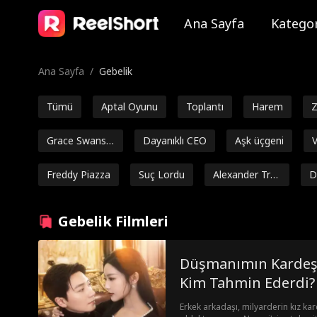
Ana Sayfa
Kategor
Ana Sayfa
/
Gebelik
Tümü
Aptal Oyunu
Toplantı
Harem
Z
Grace Swanso
Dayanıklı CEO
Aşk üçgeni
V
n
k
Freddy Piazza
Suç Lordu
Alexander Tru
D
mble
Güçlü Kahram
Isabella De So
Ejderha
Ark
Gebelik Filmleri
an
uza Moore
Aşı
Noah Fearnley
Josh Welles
Seth Edeen
Fa
Düşmanımın Kardeş
Zehirli
John Palmer
Marc Herrman
Ashley 
Kim Tahmin Ederdi?
n
e Gran
Erkek arkadaşı, milyarderin kız kard
Rom-Com
Dişi
Zenginlikleri pa
Candace M