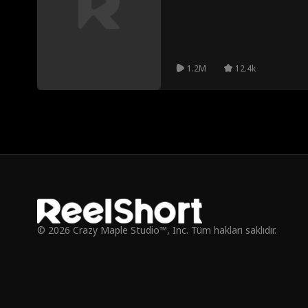
Mathis'in Kaplan varisi gibi davra
çavra
a
görürken, Hailey en zorbalanır ve 
Kurt adam
ofis romantiz
Levi Peterson
E
mi
Mutlu ve Kaygı
Molly Jass
Alec Badalov
İli
1.2M
12.4k
sız
Bekar Baba
Gerilim
İş
Genç Yetişkin
Samimiyet
Aile Draması
Komşu
Kayıp Çoc
Sahte Sevgili
Noel teması
Hayatta Kalm
a
Karanlık Roma
Garson
Gizli Duygular
Mod
ntizm
İlk Görüşte Aş
Yoğun Cinsel
Bekar Baba
© 2026 Crazy Maple Studio™, Inc. Tüm hakları saklıdır.
k
Gerilim