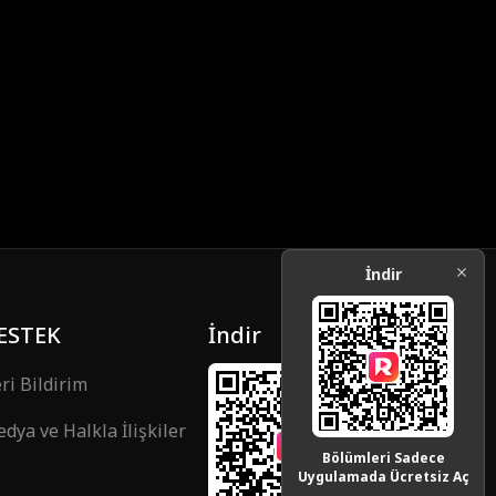
iCaro
cek
Gizem
Koruyucu Koc
Bağımsız kadı
a
n
orcu
Drama
Aile
Tatlı Romantiz
m
lış Kimlik
Geçmiş Zama
Grup Favorisi
n
Okulun en yakı
Kampüs
Ünlü
şıklısı
a
Cerrah
Müzikal
Reality Show
İndir
Öğrenci
Playboy
İlk Aşk
ESTEK
İndir
ri Bildirim
dya ve Halkla İlişkiler
Bölümleri Sadece
Uygulamada Ücretsiz Aç