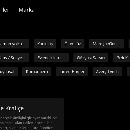
iler
Marka
aman yolculu
Kurtuluş
Ölümsüz
Mareşal/Gener
ğu
al
aris / Sosyeti
Evlendikten So
Gözyaşı Sarsıcı
Gizli Ki
nra Aşk
uygusal
Romantizm
Jarred Harper
Avery Lynch
adaşlardan
Dahi Bebekler
Boşanma Son
Kontraktw
klara
rası Aşk
a Relasyo
ntezi
Milyarder
Tek gecelik iliş
Amnezi
Çoklu Ki
e Kraliçe
ki
Michell
İntikam
Ters Harem
Ev hanımı
Sarah E
erçek kimliğini gizleyen varlıklı bir
t
nmaktan sıkılan Hailey, normal bir
izg
Mirasyedi
मासूम युवती
Süper güç
Tatlı
M
arı, hizmetçilerinin kızı Candice