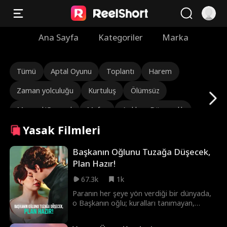
Ana Sayfa
Kategoriler
Marka
Tümü
Aptal Oyunu
Toplantı
Harem
Zaman yolculuğu
Kurtuluş
Ölümsüz
Mareşal/General
Mafya
Aşıklara Düşmanlık
Yasak Filmleri
Reenkarnasyon
Grace Swanson
Dayanıklı CEO
Aşk üçgeni
Varis / Sosyetik
Evlendikten Sonra Aşk
Başkanın Oğlunu Tuzağa Düşecek,
Plan Hazır!
Gözyaşı Sarsıcı
Gizli Kimlik
Yeniden doğuş
67.3k
1k
Kader Aşıklar
Freddy Piazza
Suç Lordu
Paranın her şeye yön verdiği bir dünyada,
o Başkanın oğlu; kuralları tanımayan,
Alexander Trumble
Duygusal
Romantizm
yakışıklı ve şımarık bir çapkın. Kadın ise
sadece bir hayali ve... paspası olan bir
Jarred Harper
Avery Lynch
Seksi Baba