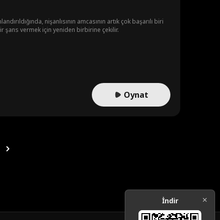
andırıldığında, nişanlısının amcasının artık çok başarılı biri
ir şans vermek için yeniden birbirine çekilir.
Oynat
İndir