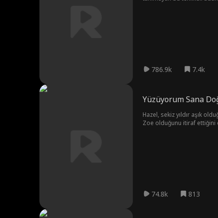
786.9k
7.4k
Yüzüyorum Sana Doğ
Hazel, sekiz yıldır aşık old
Zoe olduğunu itiraf ettiğin
74.8k
813