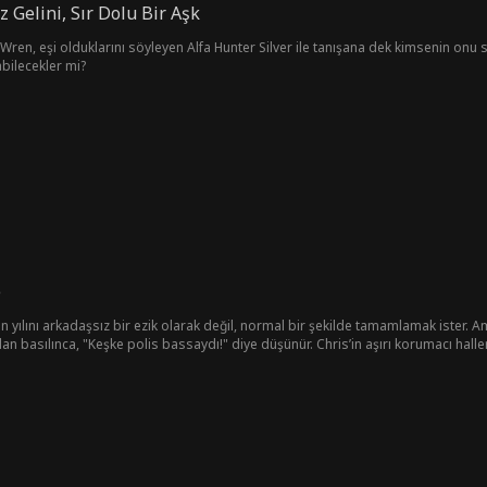
iz Gelini, Sır Dolu Bir Aşk
an Wren, eşi olduklarını söyleyen Alfa Hunter Silver ile tanışana dek kimsenin onu 
abilecekler mi?
e
n yılını arkadaşsız bir ezik olarak değil, normal bir şekilde tamamlamak ister. A
dan basılınca, "Keşke polis bassaydı!" diye düşünür. Chris’in aşırı korumacı halle
aşı Maria ile birlikte "Baştan Çıkarma Operasyonu" nu planlarlar. Amaçları, Chri
e zaman Harper’ı bir beladan kurtarsa, Harper kendini ona daha yakın hissetmey