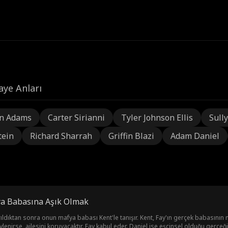
aye Anları
n Adams
Carter Sirianni
Tyler Johnson Ellis
Sully
tein
Richard Sharrah
Griffin Blazi
Adam Daniel
ya Babasına Aşık Olmak
rıldıktan sonra onun mafya babası Kent'le tanışır. Kent, Fay'ın gerçek babasının 
irse, ailesini koruyacaktır. Fay kabul eder. Daniel ise eşcinsel olduğu gerçeğini saklamak için