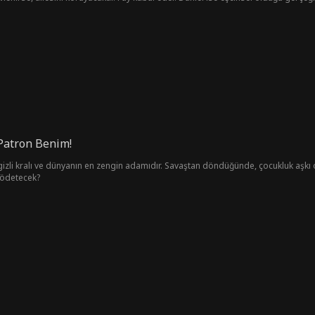
k babası onu Rus mafya lideri Ivan'la evlendirmeye çalışır. İhanete uğrayan Kent
ı alt eder ve Ivan'ı Kent'i kurtarmaya zorlar. Sonunda Fay ile Kent evlenir ve mut
 Patron Benim!
gizli kralı ve dünyanın en zengin adamıdır. Savaştan döndüğünde, çocukluk aşkı 
l ödetecek?