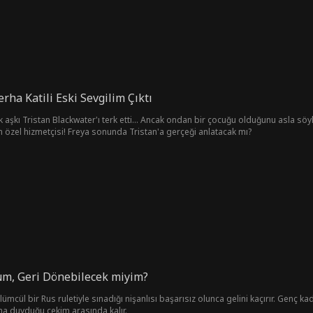
erha Katili Eski Sevgilim Çıktı
k aşkı Tristan Blackwater'ı terk etti... Ancak ondan bir çocuğu olduğunu asla sö
 özel hizmetçisi! Freya sonunda Tristan'a gerçeği anlatacak mı?
üm, Geri Dönebilecek miyim?
lümcül bir Rus ruletiyle sınadığı nişanlısı başarısız olunca gelini kaçırır. Genç kad
ma duyduğu çekim arasında kalır.