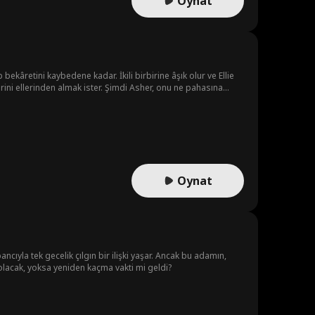
Oynat
p bekâretini kaybedene kadar. İkili birbirine âşık olur ve Ellie
Oynat
cıyla tek gecelik çılgın bir ilişki yaşar. Ancak bu adamın,
 olacak, yoksa yeniden kaçma vakti mi geldi?