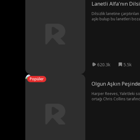
Lanetli Alfa'nın Dils
Dilsizlik lanetine çarptırıl
aşkı bulup bu lanetleri boz
620.3k
5.5k
Popüler
Olgun Aşkın Peşind
Harper Reeves, Yale’deki so
ortağı Chris Collins tarafın
karar verir. En yakın arkad
sağlamaktır. Ancak Chris n