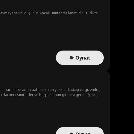
sevmeyeceğini düşünür. Ancak Hunter da lanetlidir... Birlikte
Oynat
ma partisi bir anda babasının en yakın arkadaşı ve gizemli iş
ri Harper’ı sinir eder ve Harper, onun gitmesi gerektiğine
s’i kendine âşık edip babasının onu evden kovmasını
e başlar.