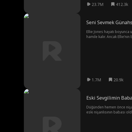
23.7M
412.3k
Seni Sevmek Günahs
Ellie Jones hayatı boyunca us
hamile kalır. Ancak Ellie’nin babası bir papaz ve Asher’ın ailesi Kızıl Yıl
olursa olsun koruyacağına y
1.7M
20.9k
Eski Sevgilimin Bab
Düğünden hemen önce nişanlıs
eski nişanlısının babası ol