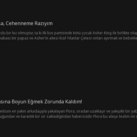
a, Cehenneme Razıyım
lu bir kız olmuştur, ta ki ilk lise partisinde kötü çocuk Asher King ile birlikte olu
anlar Çetesi onları ayırmak ve bebeklerini ellerinden almak ister. Şimdi Asher, onu ne pahasına
emin etmiştir.
asına Boyun Eğmek Zorunda Kaldım!
ını en yakın arkadaşıyla yakalayan Flora, oradan uzaklaşır ve yakışıklı bir yaban
duğundan ve karanlık bir sır sakladığından habersizdir. Flora bu ateşe teslim mi