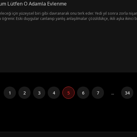
rum Lütfen O Adamla Evlenme
leceği için yüzeysel biri gibi davranarak onu terk eder. Yedi yıl sonra zorla nişanl
öğrenir. Eski duygular canlanıp yanlış anlaşılmalar çözüldükçe, ikili aşka ikinci b
1
2
3
4
5
6
7
...
34