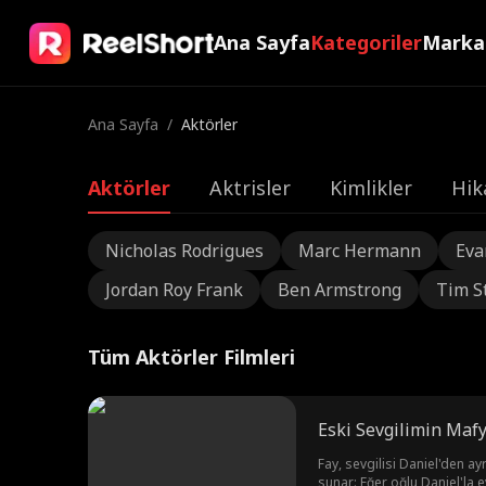
Ana Sayfa
Kategoriler
Marka
Ana Sayfa
/
Aktörler
Aktörler
Aktrisler
Kimlikler
Hik
Nicholas Rodrigues
Marc Hermann
Eva
Jordan Roy Frank
Ben Armstrong
Tim S
Tüm Aktörler Filmleri
Eski Sevgilimin Maf
Fay, sevgilisi Daniel'den ay
sunar: Eğer oğlu Daniel'la evlen