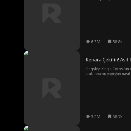
Kent'e yakınlaşırken, gerçe
Daniel'ın yardımıyla babasın
6.3M
58.8k
Kenara Çekilin! Asıl
Kingsley, King's Corps.'un 
kralı, ona bu yaptığını nası
3.2M
58.7k