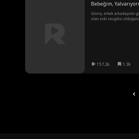
Bebeğim, Yalvarıyo
Gloria, erkek arkadaşının ge
olan eski sevgilisi olduğunu 
157.2k
1.3k