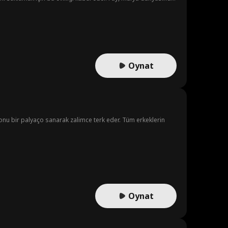
 hapse düşer. Fay, Kent'in çocuğuna hamile olduğunu öğrenir.
lu sonla yaşarlar.
Oynat
onu bir palyaço sanarak zalimce terk eder. Tüm erkeklerin
Oynat