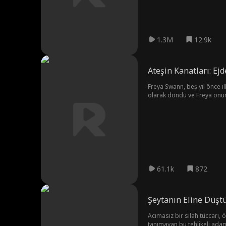
1.3M
12.9k
Ateşin Kanatları: Ejd
Freya Swann, beş yıl önce il
olarak döndü ve Freya onun
61.1k
872
Şeytanın Eline Düşt
Acımasız bir silah tüccarı, ö
tanımayan bu tehlikeli ada