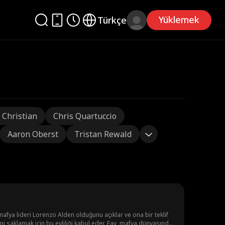
Yüklemek
Türkçe
 Christian
Chris Quartuccio
Aaron Oberst
Tristan Rewald
mafya lideri Lorenzo Alden olduğunu açıklar ve ona bir teklif
 bu evliliği kabul eder. Fay, mafya dünyasında