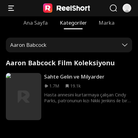
Ana Sayfa
Kategoriler
Marka
Aaron Babcock
Aaron Babcock Film Koleksiyonu
Sahte Gelin ve Milyarder
1.7M
19.1k
Hasta annesini kurtarmaya çalışan Cindy
Parks, patronunun kızı Nikki Jenkins ile bir
anlaşma yapar: Nikki'nin yerine geçerek
milyarder Charles Kane ile birlikte olacaktır.
Nikki bu oyunu, Charles'ı kendisiyle
evlenmeye ikna etmek için kullanır ancak
hastalanınca, bu kez Cindy'den yerine
geçerek sahte bir gelin olmasını ister.