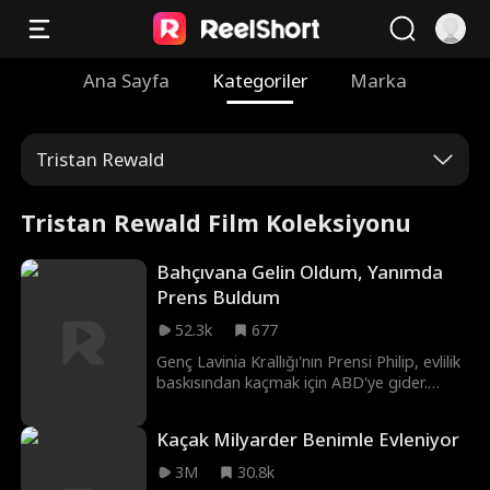
Ana Sayfa
Kategoriler
Marka
Tristan Rewald
Tristan Rewald Film Koleksiyonu
Bahçıvana Gelin Oldum, Yanımda
Prens Buldum
52.3k
677
Genç Lavinia Krallığı'nın Prensi Philip, evlilik
baskısından kaçmak için ABD'ye gider.
Orada, sevgilisinin ihanetine yeni uğramış
Amerikalı Anna ile tanışır ve ona destek
Kaçak Milyarder Benimle Evleniyor
olur. Kendini kraliyet bahçıvanı olarak
tanıtan Philip, Anna ile yıldırım nikahı
3M
30.8k
kıymayı kabul eder. Evlendikten sonra