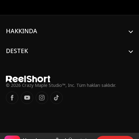
altüst olur. Candice saygı görürken, Hailey
en zorbalanır ve alay konusu olur.
HAKKINDA
DESTEK
© 2026 Crazy Maple Studio™, Inc. Tüm hakları saklıdır.