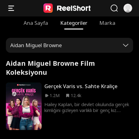
Ana Sayfa
Kategoriler
Marka
Aidan Miguel Browne
Aidan Miguel Browne Film
Koleksiyonu
Gerçek Varis vs. Sahte Kraliçe
1.2M
12.4k
Hailey Kaplan, bir devlet okulunda gerçek
kimliğini gizleyen varlıklı bir genç kız.
Ailesinin servetiyle tanınmaktan sıkılan
Hailey, normal bir hayat yaşamayı umuyor.
Ancak planları, hizmetçilerinin kızı Candice
Mathis'in Kaplan varisi gibi davranmasıyla